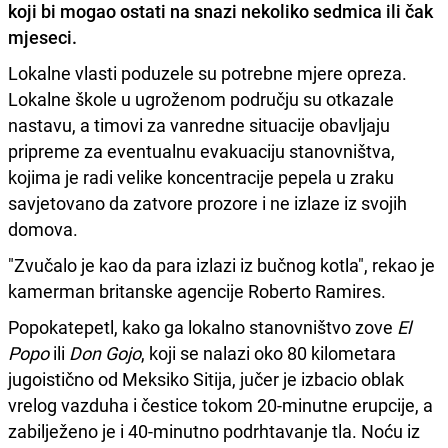
koji bi mogao ostati na snazi nekoliko sedmica ili čak
mjeseci.
Lokalne vlasti poduzele su potrebne mjere opreza.
Lokalne škole u ugroženom području su otkazale
nastavu, a timovi za vanredne situacije obavljaju
pripreme za eventualnu evakuaciju stanovništva,
kojima je radi velike koncentracije pepela u zraku
savjetovano da zatvore prozore i ne izlaze iz svojih
domova.
"Zvučalo je kao da para izlazi iz bučnog kotla", rekao je
kamerman britanske agencije Roberto Ramires.
Popokatepetl, kako ga lokalno stanovništvo zove
El
Popo
ili
Don Gojo
, koji se nalazi oko 80 kilometara
jugoistično od Meksiko Sitija, jučer je izbacio oblak
vrelog vazduha i čestice tokom 20-minutne erupcije, a
zabilježeno je i 40-minutno podrhtavanje tla. Noću iz