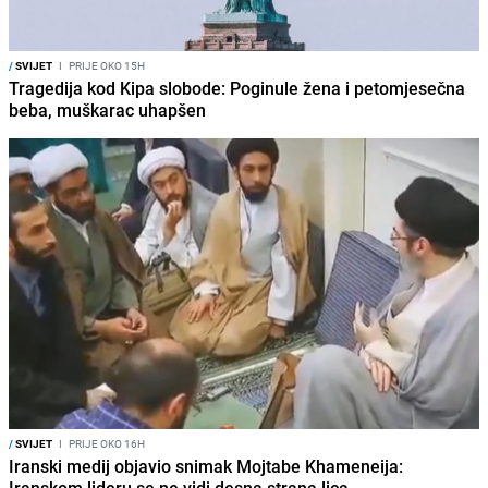
/
SVIJET
I
PRIJE OKO 15H
Tragedija kod Kipa slobode: Poginule žena i petomjesečna
beba, muškarac uhapšen
/
SVIJET
I
PRIJE OKO 16H
Iranski medij objavio snimak Mojtabe Khameneija: