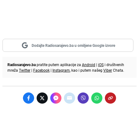
Dodajte Radiosarajevo.ba u omiljene Google izvore
Radiosarajevo.ba
pratite putem aplikacije za
Android
|
iOS
i društvenih
mreža
Twitter
|
Facebook
|
Instagram
, kao i putem našeg
Viber
Chata.