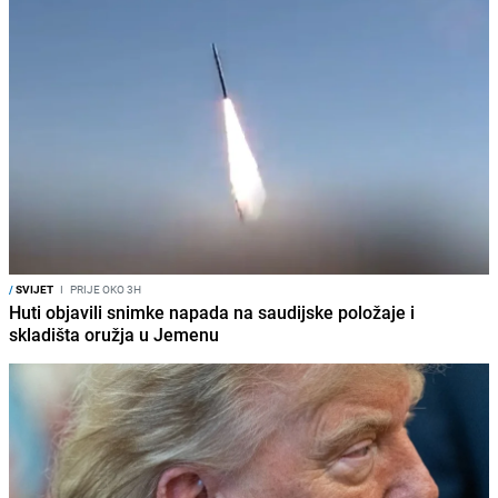
/
SVIJET
I
PRIJE OKO 3H
Huti objavili snimke napada na saudijske položaje i
skladišta oružja u Jemenu