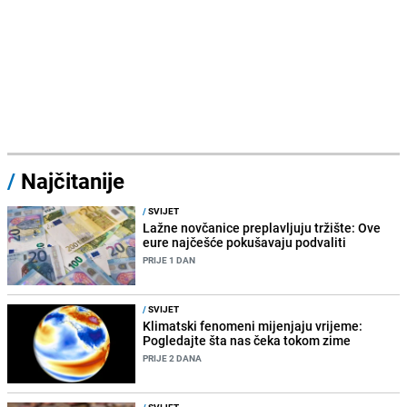
/
Najčitanije
/
SVIJET
Lažne novčanice preplavljuju tržište: Ove
eure najčešće pokušavaju podvaliti
PRIJE 1 DAN
/
SVIJET
Klimatski fenomeni mijenjaju vrijeme:
Pogledajte šta nas čeka tokom zime
PRIJE 2 DANA