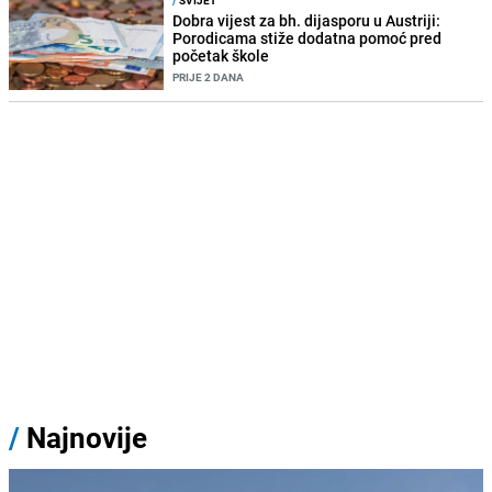
/
SVIJET
Dobra vijest za bh. dijasporu u Austriji:
Porodicama stiže dodatna pomoć pred
početak škole
PRIJE 2 DANA
/
Najnovije