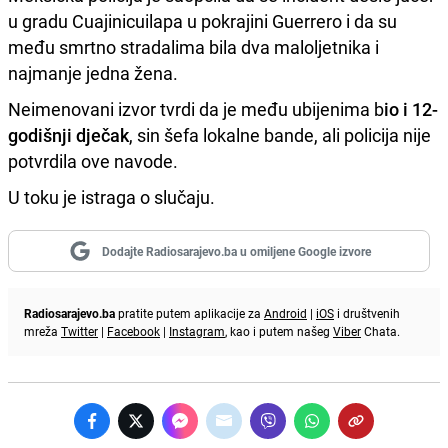
u gradu Cuajinicuilapa u pokrajini Guerrero i da su
među smrtno stradalima bila dva maloljetnika i
najmanje jedna žena.
Neimenovani izvor tvrdi da je među ubijenima b
io i 12-
godišnji dječak
, sin šefa lokalne bande, ali policija nije
potvrdila ove navode.
U toku je istraga o slučaju.
Dodajte Radiosarajevo.ba u omiljene Google izvore
Radiosarajevo.ba
pratite putem aplikacije za
Android
|
iOS
i društvenih
mreža
Twitter
|
Facebook
|
Instagram
, kao i putem našeg
Viber
Chata.