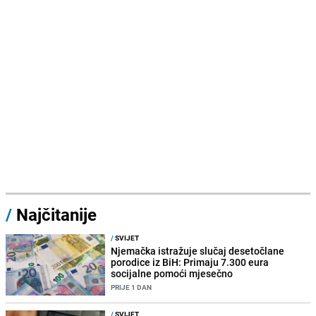
/
Najčitanije
/
SVIJET
Njemačka istražuje slučaj desetočlane
porodice iz BiH: Primaju 7.300 eura
socijalne pomoći mjesečno
PRIJE 1 DAN
/
SVIJET