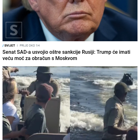
/
SVIJET
I
PRIJE OKO 1H
Senat SAD-a usvojio oštre sankcije Rusiji: Trump će imati
veću moć za obračun s Moskvom