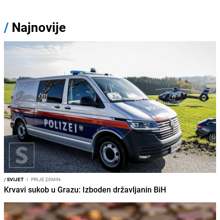
/
Najnovije
/
SVIJET
I
PRIJE 20MIN
Krvavi sukob u Grazu: Izboden državljanin BiH