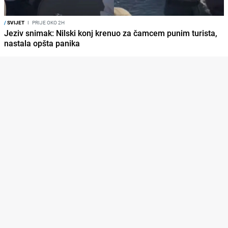
/
SVIJET
I
PRIJE OKO 2H
Jeziv snimak: Nilski konj krenuo za čamcem punim turista,
nastala opšta panika