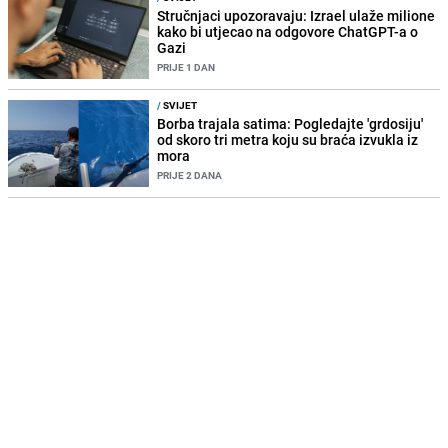
Stručnjaci upozoravaju: Izrael ulaže milione
kako bi utjecao na odgovore ChatGPT-a o
Gazi
PRIJE 1 DAN
/
SVIJET
Borba trajala satima: Pogledajte 'grdosiju'
od skoro tri metra koju su braća izvukla iz
mora
PRIJE 2 DANA