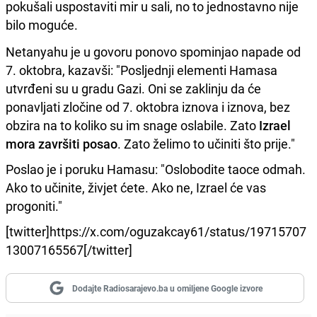
pokušali uspostaviti mir u sali, no to jednostavno nije
bilo moguće.
Netanyahu je u govoru ponovo spominjao napade od
7. oktobra, kazavši: "Posljednji elementi Hamasa
utvrđeni su u gradu Gazi. Oni se zaklinju da će
ponavljati zločine od 7. oktobra iznova i iznova, bez
obzira na to koliko su im snage oslabile. Zato
Izrael
mora završiti posao
. Zato želimo to učiniti što prije."
Poslao je i poruku Hamasu: "Oslobodite taoce odmah.
Ako to učinite, živjet ćete. Ako ne, Izrael će vas
progoniti."
[twitter]https://x.com/oguzakcay61/status/19715707
13007165567[/twitter]
Dodajte Radiosarajevo.ba u omiljene Google izvore