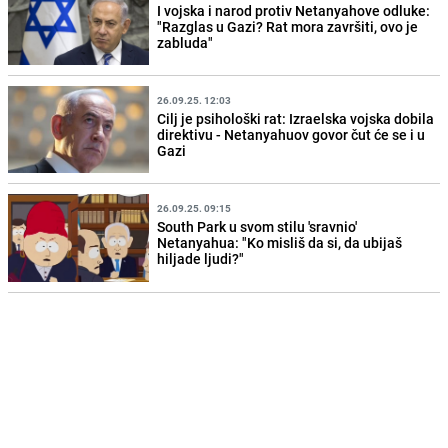
I vojska i narod protiv Netanyahove odluke:
"Razglas u Gazi? Rat mora završiti, ovo je
zabluda"
26.09.25. 12:03
Cilj je psihološki rat: Izraelska vojska dobila
direktivu - Netanyahuov govor čut će se i u
Gazi
26.09.25. 09:15
South Park u svom stilu 'sravnio'
Netanyahua: "Ko misliš da si, da ubijaš
hiljade ljudi?"