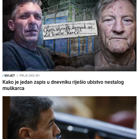
/
SVIJET
I
PRIJE OKO 5H
Kako je jedan zapis u dnevniku riješio ubistvo nestalog
muškarca