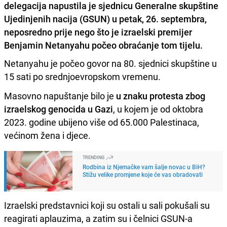
delegacija napustila je sjednicu Generalne skupštine
Ujedinjenih nacija (GSUN) u petak, 26. septembra,
neposredno prije nego što je izraelski premijer
Benjamin Netanyahu počeo obraćanje tom tijelu.
Netanyahu je počeo govor na 80. sjednici skupštine u
15 sati po srednjoevropskom vremenu.
Masovno napuštanje bilo je
u znaku protesta zbog
izraelskog genocida u Gazi
, u kojem je od oktobra
2023. godine ubijeno više od 65.000 Palestinaca,
većinom žena i djece.
TRENDING
Rodbina iz Njemačke vam šalje novac u BiH?
Stižu velike promjene koje će vas obradovati
Izraelski predstavnici koji su ostali u sali pokušali su
reagirati aplauzima, a zatim su i čelnici GSUN-a