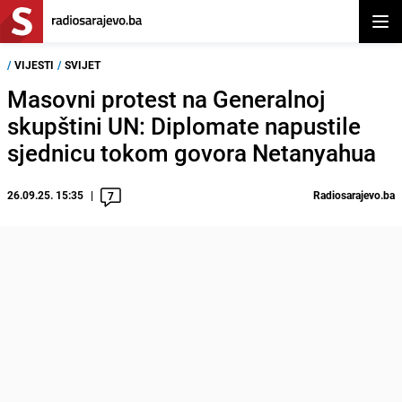
Otvor
/
VIJESTI
/
SVIJET
Masovni protest na Generalnoj
skupštini UN: Diplomate napustile
sjednicu tokom govora Netanyahua
26.09.25. 15:35
Radiosarajevo.ba
7