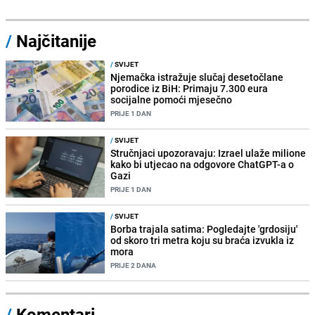
/
Najčitanije
/
SVIJET
Njemačka istražuje slučaj desetočlane
porodice iz BiH: Primaju 7.300 eura
socijalne pomoći mjesečno
PRIJE 1 DAN
/
SVIJET
Stručnjaci upozoravaju: Izrael ulaže milione
kako bi utjecao na odgovore ChatGPT-a o
Gazi
PRIJE 1 DAN
/
SVIJET
Borba trajala satima: Pogledajte 'grdosiju'
od skoro tri metra koju su braća izvukla iz
mora
PRIJE 2 DANA
/
Komentari