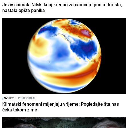
Jeziv snimak: Nilski konj krenuo za čamcem punim turista,
nastala opšta panika
/
SVIJET
I
PRIJE OKO 4H
Klimatski fenomeni mijenjaju vrijeme: Pogledajte šta nas
čeka tokom zime