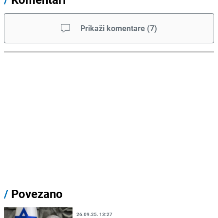
Prikaži komentare
(
7
)
/
Povezano
26.09.25. 13:27