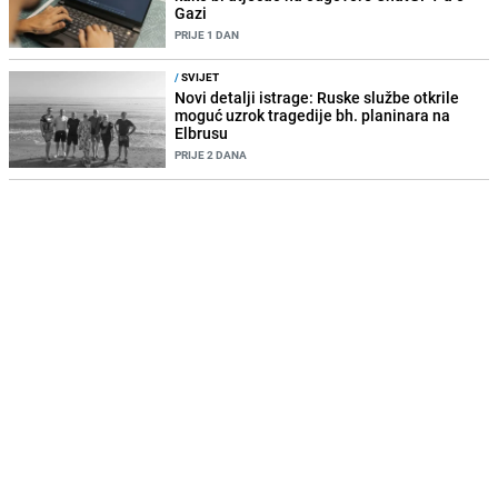
Gazi
PRIJE 1 DAN
/
SVIJET
Novi detalji istrage: Ruske službe otkrile
moguć uzrok tragedije bh. planinara na
Elbrusu
PRIJE 2 DANA