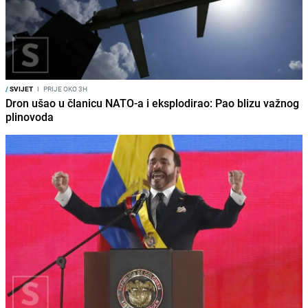
/
SVIJET
I
PRIJE OKO 3H
Dron ušao u članicu NATO-a i eksplodirao: Pao blizu važnog
plinovoda