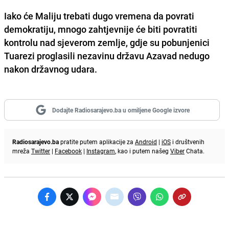
Iako će Maliju trebati dugo vremena da povrati
demokratiju, mnogo zahtjevnije će biti povratiti
kontrolu nad sjeverom zemlje, gdje su pobunjenici
Tuarezi proglasili nezavinu državu Azavad nedugo
nakon državnog udara.
Dodajte Radiosarajevo.ba u omiljene Google izvore
Radiosarajevo.ba
pratite putem aplikacije za
Android
|
iOS
i društvenih
mreža
Twitter
|
Facebook
|
Instagram
, kao i putem našeg
Viber
Chata.