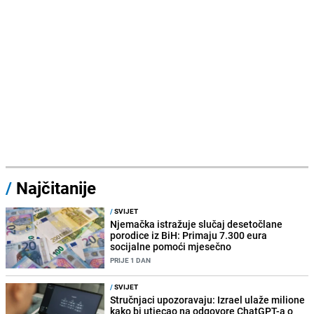
/
Najčitanije
/
SVIJET
Njemačka istražuje slučaj desetočlane
porodice iz BiH: Primaju 7.300 eura
socijalne pomoći mjesečno
PRIJE 1 DAN
/
SVIJET
Stručnjaci upozoravaju: Izrael ulaže milione
kako bi utjecao na odgovore ChatGPT-a o