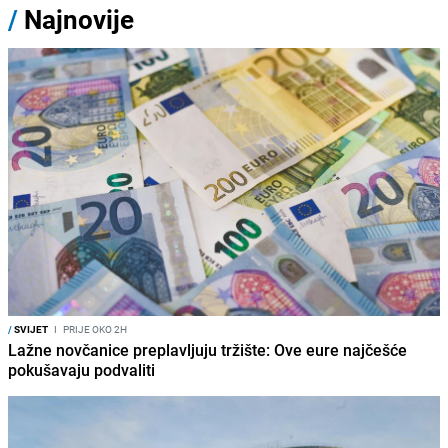
/
Najnovije
/
SVIJET
I
PRIJE OKO 2H
Lažne novčanice preplavljuju tržište: Ove eure najčešće
pokušavaju podvaliti