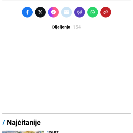
154
Dijeljenja
/
Najčitanije
/
SVIJET