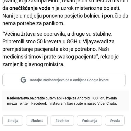
(Nani), koji zastupa Eluru, rekao je da su testovi utvrdili
da
onečišćenje vode
nije uzrok misteriozne bolesti.
Nani je u nedjelju ponovno posjetio bolnicu i poručio da
nema potrebe za panikom.
"Većina žrtava se oporavila, a druge su stabilne.
Pripremili smo 50 kreveta u GGH u Vijayawadi za
premještanje pacijenata ako je potrebno. Naši
medicinski timovi prate svakog pacijenta", rekao je
zamjenik glavnog ministra.
Dodajte Radiosarajevo.ba u omiljene Google izvore
Radiosarajevo.ba
pratite putem aplikacije za
Android
|
iOS
i društvenih
mreža
Twitter
|
Facebook
|
Instagram
, kao i putem našeg
Viber
Chata.
#Indija
#bolest
#bolnice
#misterija
#voda