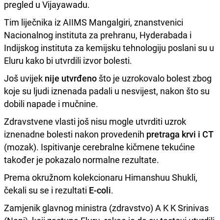
pregled u Vijayawadu.
Tim liječnika iz AIIMS Mangalgiri, znanstvenici
Nacionalnog instituta za prehranu, Hyderabada i
Indijskog instituta za kemijsku tehnologiju poslani su u
Eluru kako bi utvrdili izvor bolesti.
Još uvijek
nije utvrđeno
što je uzrokovalo bolest zbog
koje su ljudi iznenada padali u nesvijest, nakon što su
dobili napade i mučnine.
Zdravstvene vlasti još nisu mogle utvrditi uzrok
iznenadne bolesti nakon provedenih
pretraga krvi i CT
(mozak). Ispitivanje cerebralne kičmene tekućine
također je pokazalo normalne rezultate.
Prema okružnom kolekcionaru Himanshuu Shukli,
čekali su se i rezultati
E-coli
.
Zamjenik glavnog ministra (zdravstvo) A K K Srinivas