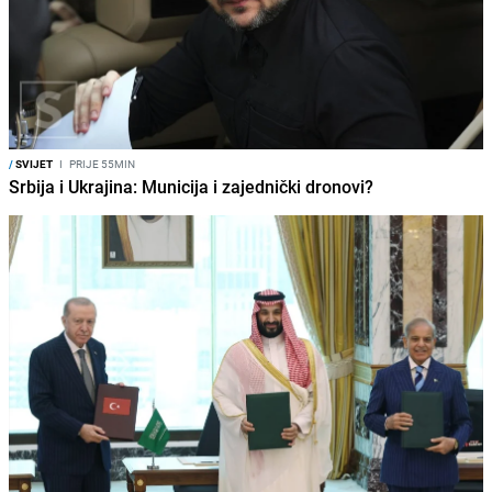
/
SVIJET
I
PRIJE 55MIN
Srbija i Ukrajina: Municija i zajednički dronovi?