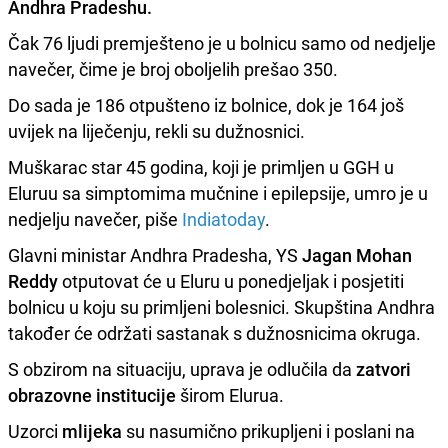
Andhra Pradeshu.
Čak 76 ljudi premješteno je u bolnicu samo od nedjelje
navečer, čime je broj oboljelih prešao 350.
Do sada je 186 otpušteno iz bolnice, dok je 164 još
uvijek na liječenju, rekli su dužnosnici.
Muškarac star 45 godina, koji je primljen u GGH u
Eluruu sa simptomima mučnine i epilepsije, umro je u
nedjelju navečer, piše
Indiatoday
.
Glavni ministar Andhra Pradesha, YS
Jagan Mohan
Reddy
otputovat će u Eluru u ponedjeljak i posjetiti
bolnicu u koju su primljeni bolesnici. Skupština Andhra
također će održati sastanak s dužnosnicima okruga.
S obzirom na situaciju, uprava je odlučila da
zatvori
obrazovne institucije
širom Elurua.
Uzorci
mlijeka
su nasumično prikupljeni i poslani na