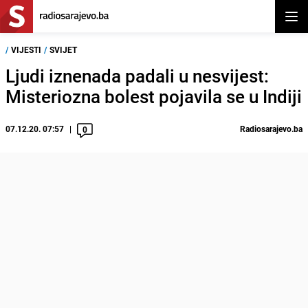
Otvor
/
VIJESTI
/
SVIJET
Ljudi iznenada padali u nesvijest:
Misteriozna bolest pojavila se u Indiji
07.12.20. 07:57
Radiosarajevo.ba
0