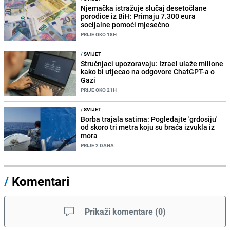
Njemačka istražuje slučaj desetočlane
porodice iz BiH: Primaju 7.300 eura
socijalne pomoći mjesečno
PRIJE OKO 18H
/
SVIJET
Stručnjaci upozoravaju: Izrael ulaže milione
kako bi utjecao na odgovore ChatGPT-a o
Gazi
PRIJE OKO 21H
/
SVIJET
Borba trajala satima: Pogledajte 'grdosiju'
od skoro tri metra koju su braća izvukla iz
mora
PRIJE 2 DANA
/
Komentari
Prikaži komentare
(
0
)