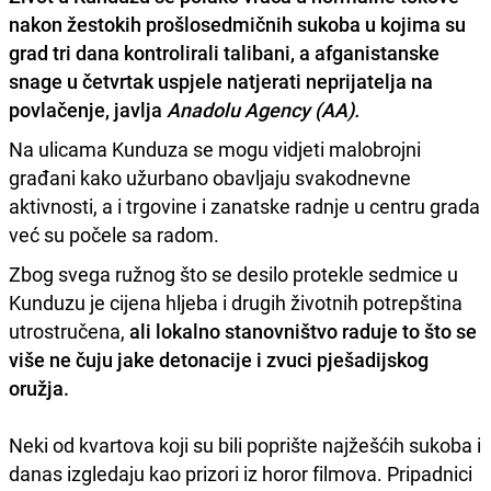
nakon žestokih prošlosedmičnih sukoba u kojima su
grad tri dana kontrolirali talibani, a afganistanske
snage u četvrtak uspjele natjerati neprijatelja na
povlačenje, javlja
Anadolu Agency (AA).
Na ulicama Kunduza se mogu vidjeti malobrojni
građani kako užurbano obavljaju svakodnevne
aktivnosti, a i trgovine i zanatske radnje u centru grada
već su počele sa radom.
Zbog svega ružnog što se desilo protekle sedmice u
Kunduzu je cijena hljeba i drugih životnih potrepština
utrostručena,
ali lokalno stanovništvo raduje to što se
više ne čuju jake detonacije i zvuci pješadijskog
oružja.
Neki od kvartova koji su bili poprište najžešćih sukoba i
danas izgledaju kao prizori iz horor filmova. Pripadnici