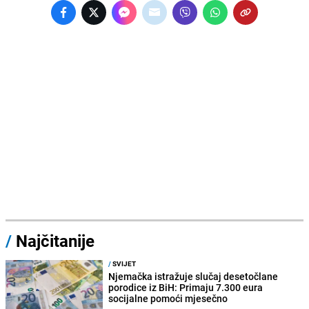
/
Najčitanije
/
SVIJET
Njemačka istražuje slučaj desetočlane
porodice iz BiH: Primaju 7.300 eura
socijalne pomoći mjesečno