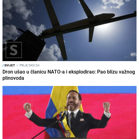
/
SVIJET
I
PRIJE OKO 2H
Dron ušao u članicu NATO-a i eksplodirao: Pao blizu važnog
plinovoda