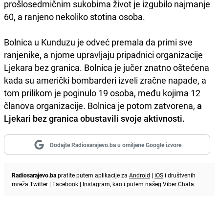
prošlosedmičnim sukobima život je izgubilo najmanje
60, a ranjeno nekoliko stotina osoba.
Bolnica u Kunduzu je odveć premala da primi sve
ranjenike, a njome upravljaju pripadnici organizacije
Ljekara bez granica. Bolnica je jučer znatno oštećena
kada su američki bombarderi izveli zračne napade, a
tom prilikom je poginulo 19 osoba, među kojima 12
članova organizacije. Bolnica je potom zatvorena,
a
Ljekari bez granica obustavili svoje aktivnosti.
Dodajte Radiosarajevo.ba u omiljene Google izvore
Radiosarajevo.ba
pratite putem aplikacije za
Android
|
iOS
i društvenih
mreža
Twitter
|
Facebook
|
Instagram
, kao i putem našeg
Viber
Chata.