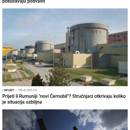
pokušavaju podvaliti
/
SVIJET
I
PRIJE OKO 2H
Prijeti li Rumuniji "novi Černobil"? Stručnjaci otkrivaju koliko
je situacija ozbiljna