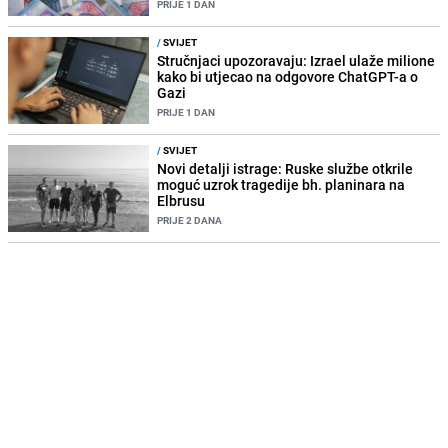
PRIJE 1 DAN
/
SVIJET
Stručnjaci upozoravaju: Izrael ulaže milione
kako bi utjecao na odgovore ChatGPT-a o
Gazi
PRIJE 1 DAN
/
SVIJET
Novi detalji istrage: Ruske službe otkrile
moguć uzrok tragedije bh. planinara na
Elbrusu
PRIJE 2 DANA