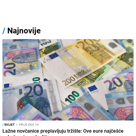
/
Najnovije
/
SVIJET
I
PRIJE OKO 1H
Lažne novčanice preplavljuju tržište: Ove eure najčešće