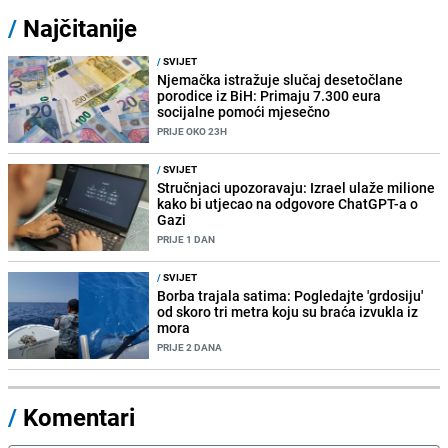
/
Najčitanije
/
SVIJET
Njemačka istražuje slučaj desetočlane
porodice iz BiH: Primaju 7.300 eura
socijalne pomoći mjesečno
PRIJE OKO 23H
/
SVIJET
Stručnjaci upozoravaju: Izrael ulaže milione
kako bi utjecao na odgovore ChatGPT-a o
Gazi
PRIJE 1 DAN
/
SVIJET
Borba trajala satima: Pogledajte 'grdosiju'
od skoro tri metra koju su braća izvukla iz
mora
PRIJE 2 DANA
/
Komentari