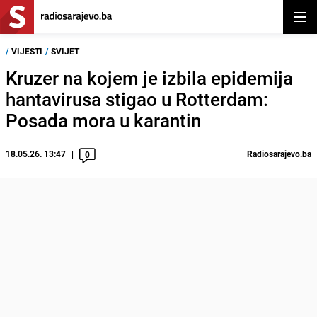
Otvor
/
VIJESTI
/
SVIJET
Kruzer na kojem je izbila epidemija
hantavirusa stigao u Rotterdam:
Posada mora u karantin
18.05.26. 13:47
Radiosarajevo.ba
0