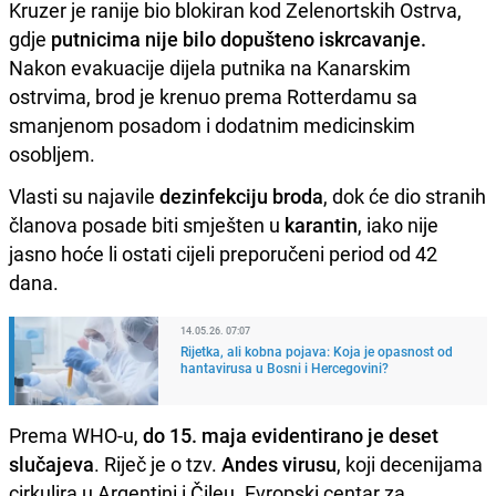
Kruzer je ranije bio blokiran kod Zelenortskih Ostrva,
gdje
putnicima nije bilo dopušteno iskrcavanje.
Nakon evakuacije dijela putnika na Kanarskim
ostrvima, brod je krenuo prema Rotterdamu sa
smanjenom posadom i dodatnim medicinskim
osobljem.
Vlasti su najavile
dezinfekciju broda
, dok će dio stranih
članova posade biti smješten u
karantin
, iako nije
jasno hoće li ostati cijeli preporučeni period od 42
dana.
14.05.26. 07:07
Rijetka, ali kobna pojava: Koja je opasnost od
hantavirusa u Bosni i Hercegovini?
Prema WHO-u,
do 15. maja evidentirano je
deset
slučajeva
. Riječ je o tzv.
Andes virusu
, koji decenijama
cirkulira u Argentini i Čileu. Evropski centar za