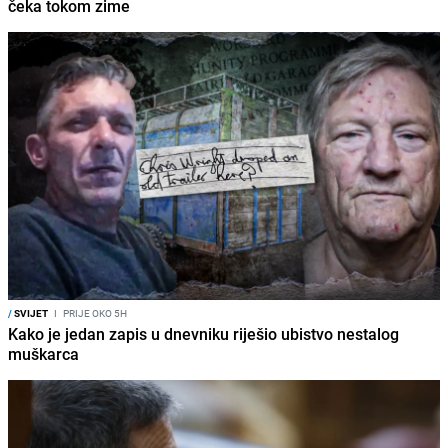
čeka tokom zime
/
SVIJET
I
PRIJE OKO 5H
Kako je jedan zapis u dnevniku riješio ubistvo nestalog
muškarca