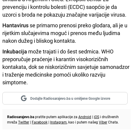
prevenciju i kontrolu bolesti (ECDC) saopćio je da
uzorci s broda ne pokazuju značajne varijacije virusa.
Hantavirus
se primarno prenosi preko glodara, ali je u
rijetkim slučajevima moguć i prenos među ljudima
nakon dužeg i bliskog kontakta.
Inkubacija
može trajati i do šest sedmica. WHO
preporučuje praćenje i karantin visokorizičnih
kontakata, dok se niskorizičnim savjetuje samonadzor
i traženje medicinske pomoći ukoliko razviju
simptome.
Dodajte Radiosarajevo.ba u omiljene Google izvore
Radiosarajevo.ba
pratite putem aplikacije za
Android
|
iOS
i društvenih
mreža
Twitter
|
Facebook
|
Instagram
, kao i putem našeg
Viber
Chata.