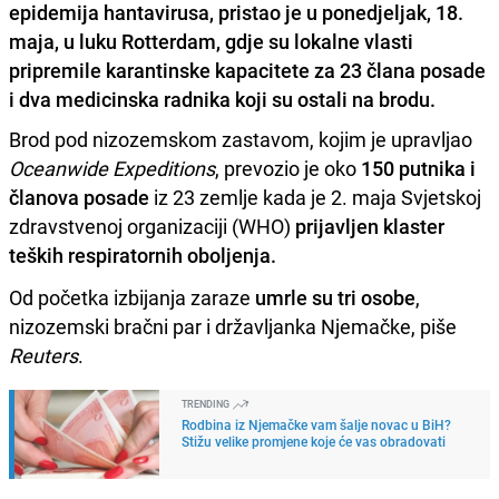
epidemija hantavirusa, pristao je u ponedjeljak, 18.
maja, u luku Rotterdam, gdje su lokalne vlasti
pripremile karantinske kapacitete za 23 člana posade
i dva medicinska radnika koji su ostali na brodu.
Brod pod nizozemskom zastavom, kojim je upravljao
Oceanwide Expeditions
, prevozio je oko
150 putnika i
članova posade
iz 23 zemlje kada je 2. maja Svjetskoj
zdravstvenoj organizaciji (WHO)
prijavljen klaster
teških respiratornih oboljenja.
Od početka izbijanja zaraze
umrle su tri osobe
,
nizozemski bračni par i državljanka Njemačke, piše
Reuters
.
TRENDING
Rodbina iz Njemačke vam šalje novac u BiH?
Stižu velike promjene koje će vas obradovati