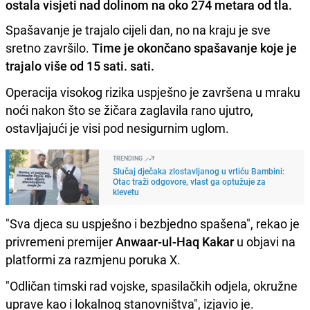
ostala visjeti nad dolinom na oko 274 metara od tla.
Spašavanje je trajalo cijeli dan, no na kraju je sve
sretno završilo.
Time je okončano spašavanje koje je
trajalo više od 15 sati. sati.
Operacija visokog rizika uspješno je završena u mraku
noći nakon što se žičara zaglavila rano ujutro,
ostavljajući je visi pod nesigurnim uglom.
TRENDING
Slučaj dječaka zlostavljanog u vrtiću Bambini:
Otac traži odgovore, vlast ga optužuje za
klevetu
"Sva djeca su uspješno i bezbjedno spašena", rekao je
privremeni premijer
Anwaar-ul-Haq Kakar
u objavi na
platformi za razmjenu poruka X.
"Odličan timski rad vojske, spasilačkih odjela, okružne
uprave kao i lokalnog stanovništva", izjavio je.