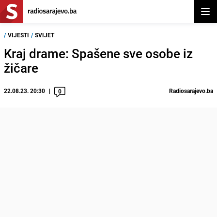
Otvor
/
VIJESTI
/
SVIJET
Kraj drame: Spašene sve osobe iz
žičare
22.08.23. 20:30
Radiosarajevo.ba
0