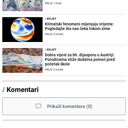
PRIJE 1 DAN
/
SVIJET
Klimatski fenomeni mijenjaju vrijeme:
Pogledajte šta nas čeka tokom zime
PRIJE 2 DANA
/
SVIJET
Dobra vijest za bh. dijasporu u Austriji:
Porodicama stiže dodatna pomoć pred
početak škole
PRIJE 2 DANA
/
Komentari
Prikaži komentare
(
0
)