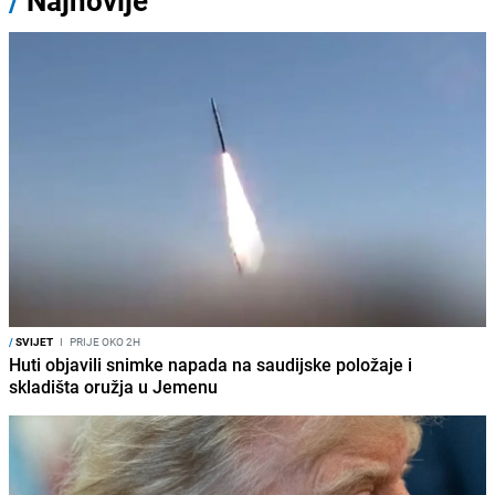
/
Najnovije
/
SVIJET
I
PRIJE OKO 2H
Huti objavili snimke napada na saudijske položaje i
skladišta oružja u Jemenu