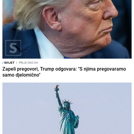
/
SVIJET
I
PRIJE OKO 3H
Zapeli pregovori, Trump odgovara: "S njima pregovaramo
samo djelomično"