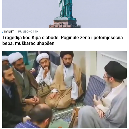
/
SVIJET
I
PRIJE OKO 14H
Tragedija kod Kipa slobode: Poginule žena i petomjesečna
beba, muškarac uhapšen