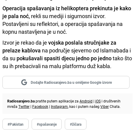
Operacija spašavanja iz helikoptera prekinuta je kako
je pala noć,
rekli su mediji i sigurnosni izvor.
Postavljeni su reflektori, a operacija spašavanja na
kopnu nastavljena je u noć.
Izvor je rekao da je
vojska poslala stručnjake za
prelaze kablova
na područje sjeverno od Islamabada i
da su
pokušavali spasiti djecu jedno po jedno
tako što
su ih prebacivali na malu platformu duž kabla.
Dodajte Radiosarajevo.ba u omiljene Google izvore
Radiosarajevo.ba
pratite putem aplikacije za
Android
|
iOS
i društvenih
mreža
Twitter
|
Facebook
|
Instagram
, kao i putem našeg
Viber
Chata.
#Pakistan
#spašavanje
#žičara