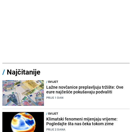
/
Najčitanije
/
SVIJET
Lažne novčanice preplavljuju tržište: Ove
eure najčešće pokušavaju podvaliti
PRIJE 1 DAN
/
SVIJET
Klimatski fenomeni mijenjaju vrijeme:
Pogledajte šta nas čeka tokom zime
PRIJE 2 DANA