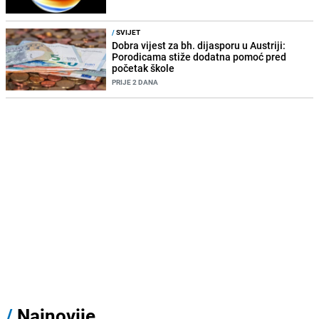
/
SVIJET
Dobra vijest za bh. dijasporu u Austriji:
Porodicama stiže dodatna pomoć pred
početak škole
PRIJE 2 DANA
/
Najnovije