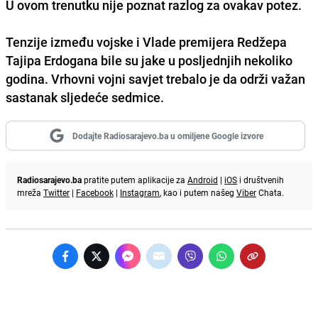
U ovom trenutku nije poznat razlog za ovakav potez.
Tenzije između vojske i Vlade premijera Redžepa
Tajipa Erdogana bile su jake u posljednjih nekoliko
godina. Vrhovni vojni savjet trebalo je da održi važan
sastanak sljedeće sedmice.
Dodajte Radiosarajevo.ba u omiljene Google izvore
Radiosarajevo.ba
pratite putem aplikacije za
Android
|
iOS
i društvenih
mreža
Twitter
|
Facebook
|
Instagram
, kao i putem našeg
Viber
Chata.