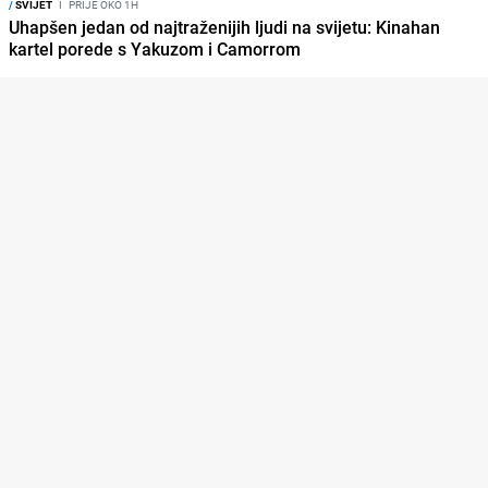
/
SVIJET
I
PRIJE OKO 1H
Uhapšen jedan od najtraženijih ljudi na svijetu: Kinahan
kartel porede s Yakuzom i Camorrom