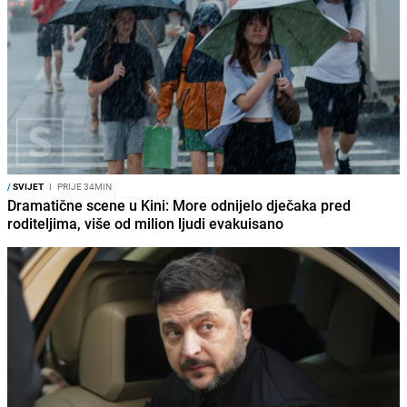
/
SVIJET
I
PRIJE 34MIN
Dramatične scene u Kini: More odnijelo dječaka pred
roditeljima, više od milion ljudi evakuisano