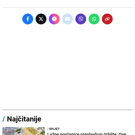
/
Najčitanije
/
SVIJET
Lažne novčanice preplavljuju tržište: Ove