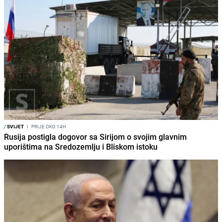
/
SVIJET
I
PRIJE OKO 14H
Rusija postigla dogovor sa Sirijom o svojim glavnim
uporištima na Sredozemlju i Bliskom istoku