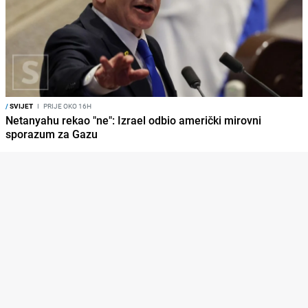
/
SVIJET
I
PRIJE OKO 16H
Netanyahu rekao "ne": Izrael odbio američki mirovni
sporazum za Gazu