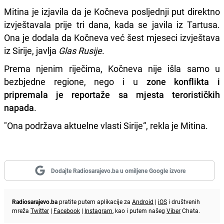
Mitina je izjavila da je Kočneva posljednji put direktno
izvještavala prije tri dana, kada se javila iz Tartusa.
Ona je dodala da Kočneva već šest mjeseci izvještava
iz Sirije, javlja
Glas Rusije
.
Prema njenim riječima, Kočneva nije išla samo u
bezbjedne regione, nego i u
zone konflikta i
pripremala je reportaže sa mjesta terorističkih
napada
.
"Ona podržava aktuelne vlasti Sirije“, rekla je Mitina.
Dodajte Radiosarajevo.ba u omiljene Google izvore
Radiosarajevo.ba
pratite putem aplikacije za
Android
|
iOS
i društvenih
mreža
Twitter
|
Facebook
|
Instagram
, kao i putem našeg
Viber
Chata.