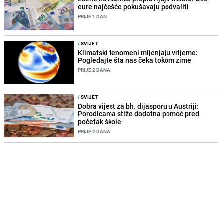
eure najčešće pokušavaju podvaliti
PRIJE 1 DAN
/
SVIJET
Klimatski fenomeni mijenjaju vrijeme:
Pogledajte šta nas čeka tokom zime
PRIJE 2 DANA
/
SVIJET
Dobra vijest za bh. dijasporu u Austriji:
Porodicama stiže dodatna pomoć pred
početak škole
PRIJE 2 DANA