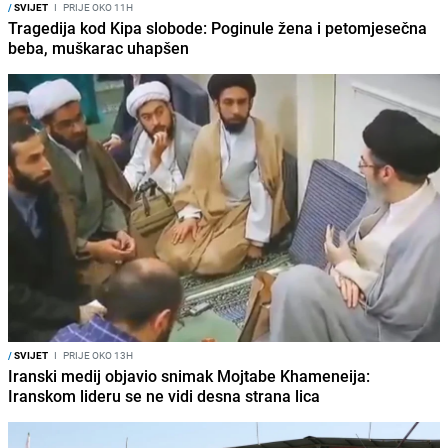
/
SVIJET
I
PRIJE OKO 11H
Tragedija kod Kipa slobode: Poginule žena i petomjesečna
beba, muškarac uhapšen
/
SVIJET
I
PRIJE OKO 13H
Iranski medij objavio snimak Mojtabe Khameneija:
Iranskom lideru se ne vidi desna strana lica