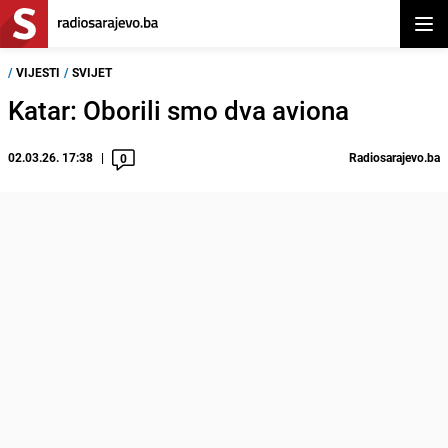
Otvor
/
VIJESTI
/
SVIJET
Katar: Oborili smo dva aviona
02.03.26. 17:38
Radiosarajevo.ba
0