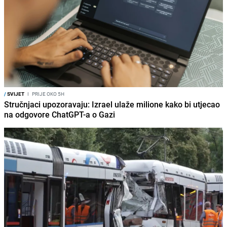
/
SVIJET
I
PRIJE OKO 5H
Stručnjaci upozoravaju: Izrael ulaže milione kako bi utjecao
na odgovore ChatGPT-a o Gazi