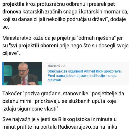
projektila
kroz protuzračnu odbranu i presreli
pet
dronova
katarskih zračnih snaga i katarskih mornarica,
koji su danas ciljali nekoliko područja u državi", dodaje
se.
Ministarstvo kaže da je prijetnja "odmah riješena" jer
su
"svi projektili oboreni
prije nego što su dosegli svoje
ciljeve".
TRENDING
Stručnjak za sigurnost Ahmed Kico upozorava:
Pred nama je burna jesen, institucije moraju
djelovati
Također "poziva građane, stanovnike i posjetitelje da
ostanu mirni i pridržavaju se službenih uputa koje
izdaju sigurnosne vlasti"
Sve najvažnije vijesti sa Bliskog istoka iz minuta u
minut pratite na portalu Radiosarajevo.ba na linku