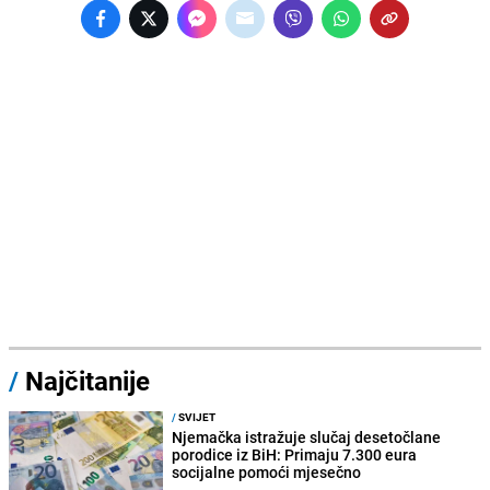
/
Najčitanije
/
SVIJET
Njemačka istražuje slučaj desetočlane
porodice iz BiH: Primaju 7.300 eura
socijalne pomoći mjesečno