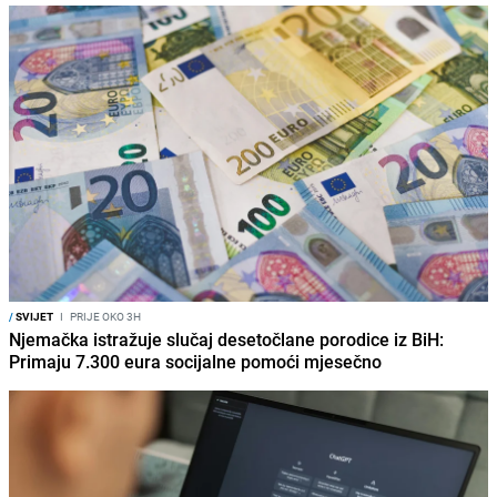
/
SVIJET
I
PRIJE OKO 3H
Njemačka istražuje slučaj desetočlane porodice iz BiH:
Primaju 7.300 eura socijalne pomoći mjesečno