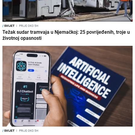
/
SVIJET
I
PRIJE OKO 5H
Težak sudar tramvaja u Njemačkoj: 25 povrijeđenih, troje u
životnoj opasnosti
/
SVIJET
I
PRIJE OKO 5H