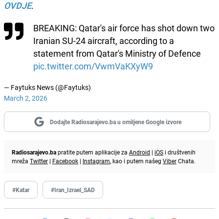
OVDJE
.
BREAKING: Qatar's air force has shot down two
Iranian SU-24 aircraft, according to a
statement from Qatar's Ministry of Defence
pic.twitter.com/VwmVaKXyW9
— Faytuks News (@Faytuks)
March 2, 2026
Dodajte Radiosarajevo.ba u omiljene Google izvore
Radiosarajevo.ba
pratite putem aplikacije za
Android
|
iOS
i društvenih
mreža
Twitter
|
Facebook
|
Instagram
, kao i putem našeg
Viber
Chata.
#Katar
#Iran_Izrael_SAD