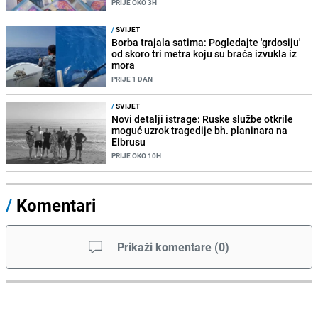
PRIJE OKO 3H
/
SVIJET
Borba trajala satima: Pogledajte 'grdosiju'
od skoro tri metra koju su braća izvukla iz
mora
PRIJE 1 DAN
/
SVIJET
Novi detalji istrage: Ruske službe otkrile
moguć uzrok tragedije bh. planinara na
Elbrusu
PRIJE OKO 10H
/
Komentari
Prikaži komentare
(
0
)