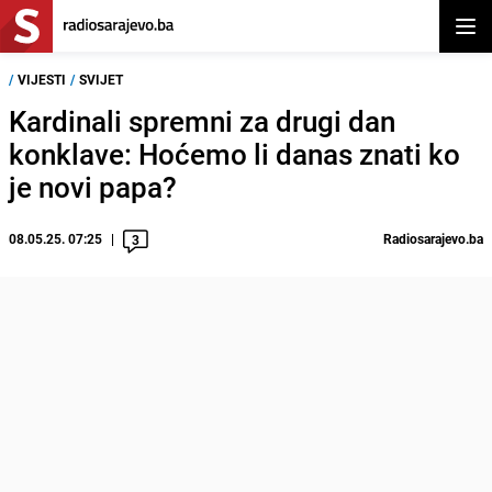
Otvor
/
VIJESTI
/
SVIJET
Kardinali spremni za drugi dan
konklave: Hoćemo li danas znati ko
je novi papa?
08.05.25. 07:25
Radiosarajevo.ba
3