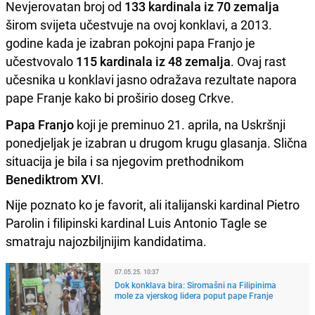
Nevjerovatan broj od
133 kardinala iz 70 zemalja
širom svijeta učestvuje na ovoj konklavi, a 2013.
godine kada je izabran pokojni papa Franjo je
učestvovalo
115 kardinala iz 48 zemalja
. Ovaj rast
učesnika u konklavi jasno odražava rezultate napora
pape Franje kako bi proširio doseg Crkve.
Papa Franjo
koji je preminuo 21. aprila, na Uskršnji
ponedjeljak je izabran u drugom krugu glasanja. Slična
situacija je bila i sa njegovim prethodnikom
Benediktrom XVI
.
Nije poznato ko je favorit, ali italijanski kardinal Pietro
Parolin i filipinski kardinal Luis Antonio Tagle se
smatraju najozbiljnijim kandidatima.
07.05.25. 10:37
Dok konklava bira: Siromašni na Filipinima
mole za vjerskog lidera poput pape Franje