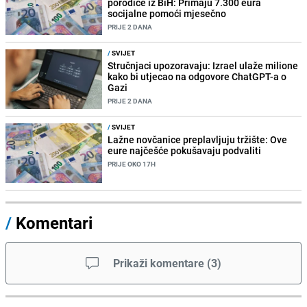
porodice iz BiH: Primaju 7.300 eura
socijalne pomoći mjesečno
PRIJE 2 DANA
/
SVIJET
Stručnjaci upozoravaju: Izrael ulaže milione
kako bi utjecao na odgovore ChatGPT-a o
Gazi
PRIJE 2 DANA
/
SVIJET
Lažne novčanice preplavljuju tržište: Ove
eure najčešće pokušavaju podvaliti
PRIJE OKO 17H
/
Komentari
Prikaži komentare
(
3
)