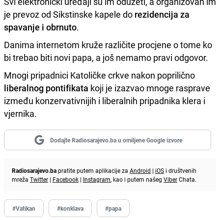
Svi elektronički uređaji su im oduzeti, a organizovan im
je prevoz od Sikstinske kapele do
rezidencija za
spavanje i obrnuto
.
Danima internetom kruže različite procjene o tome ko
bi trebao biti novi papa, a još nemamo pravi odgovor.
Mnogi pripadnici Katoličke crkve nakon poprilično
liberalnog pontifikata
koji je izazvao mnoge rasprave
između konzervativnijih i liberalnih pripadnika klera i
vjernika.
Dodajte Radiosarajevo.ba u omiljene Google izvore
Radiosarajevo.ba
pratite putem aplikacije za
Android
|
iOS
i društvenih
mreža
Twitter
|
Facebook
|
Instagram
, kao i putem našeg
Viber
Chata.
#Vatikan
#konklava
#papa