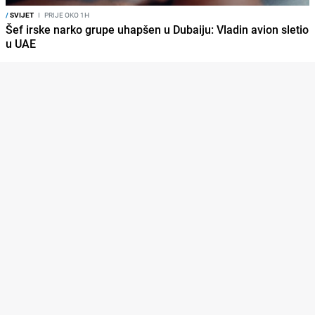
/
SVIJET
I
PRIJE OKO 1H
Šef irske narko grupe uhapšen u Dubaiju: Vladin avion sletio
u UAE