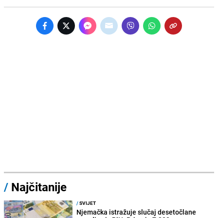
/
Najčitanije
/
SVIJET
Njemačka istražuje slučaj desetočlane