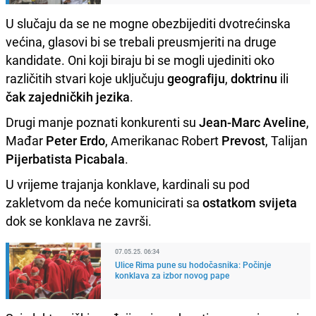
U slučaju da se ne mogne obezbijediti dvotrećinska
većina, glasovi bi se trebali preusmjeriti na druge
kandidate. Oni koji biraju bi se mogli ujediniti oko
različitih stvari koje uključuju
geografiju
,
doktrinu
ili
čak zajedničkih
jezika
.
Drugi manje poznati konkurenti su
Jean-Marc Aveline
,
Mađar
Peter Erdo
, Amerikanac Robert
Prevost
, Talijan
Pijerbatista Picabala
.
U vrijeme trajanja konklave, kardinali su pod
zakletvom da neće komunicirati sa
ostatkom svijeta
dok se konklava ne završi.
07.05.25. 06:34
Ulice Rima pune su hodočasnika: Počinje
konklava za izbor novog pape