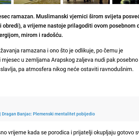
esec ramazan. Muslimanski vjernici širom svijeta posve
i obredi), a vrijeme nastoje prilagoditi ovom posebnom d
ergijom, mirom i radošću.
ežavanja ramazana i ono što je odlikuje, po čemu je
ki mjesec u zemljama Arapskog zaljeva nudi pak posebno
me slavlja, pa atmosfera nikog neće ostaviti ravnodušnim.
 | Dragan Banjac: Plemenski mentalitet pobijedio
o vrijeme kada se porodica i prijatelji okupljaju gotovo 