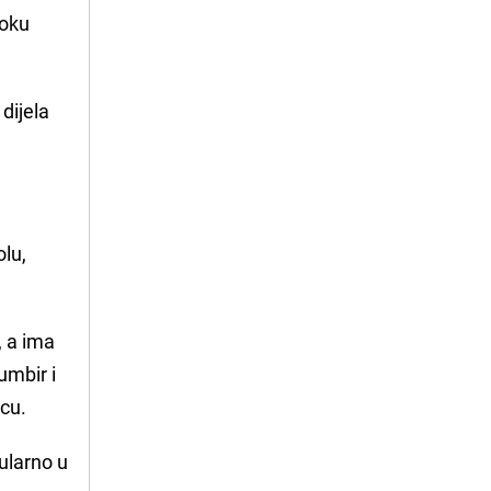
roku
dijela
lu,
, a ima
umbir i
ncu.
ularno u