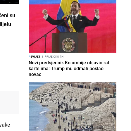
ćeni su
ijelu
/
SVIJET
I
PRIJE OKO 7H
Novi predsjednik Kolumbije objavio rat
kartelima: Trump mu odmah poslao
novac
svake