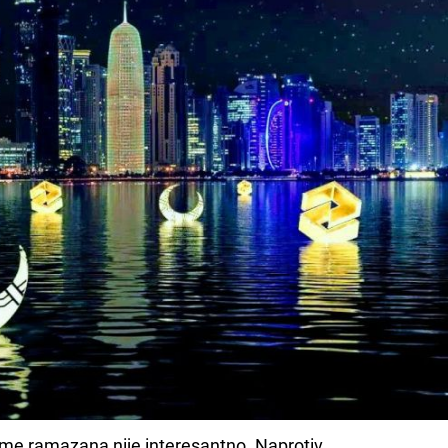
u
jeme ramazana nije interesantno. Naprotiv.