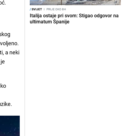
noć.
/
SVIJET
I
PRIJE OKO 8H
Italija ostaje pri svom: Stigao odgovor na
.
ultimatum Španije
nskog
zvoljeno.
i, a neki
 je
ako
uzike.