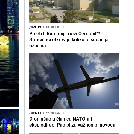
/
SVIJET
I
PRIJE 15MIN
Prijeti li Rumuniji "novi Černobil"?
Stručnjaci otkrivaju koliko je situacija
ozbiljna
/
SVIJET
I
PRIJE 42MIN
Dron ušao u članicu NATO-a i
eksplodirao: Pao blizu važnog plinovoda