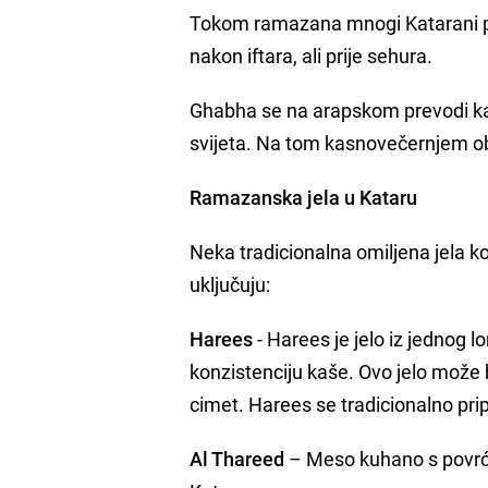
Tokom ramazana mnogi Katarani prak
nakon iftara, ali prije sehura.
Ghabha se na arapskom prevodi kao 
svijeta. Na tom kasnovečernjem obro
Ramazanska jela u Kataru
Neka tradicionalna omiljena jela
uključuju:
Harees
- Harees je jelo iz jednog 
konzistenciju kaše. Ovo jelo može b
cimet. Harees se tradicionalno pri
Al Thareed
– Meso kuhano s povrć