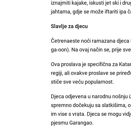
iznajmiti kajake, iskusti jet ski i 
jahtama, gdje se može iftariti ipa ča
Slavlje za djecu
Četrenaeste noći ramazana djeca K
ga-oon). Na ovaj način se, prije sv
Ova proslava je specifična za Katar 
regiji, ali ovakve proslave se prir
stiče sve veću popularnost.
Djeca odjevena u narodnu nošnju iz
spremno dočekuju sa slatkišima, o
im vise s vrata. Djeca se mogu vid
pjesmu Garangao.