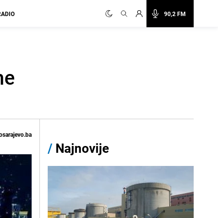
RADIO
90,2 FM
me
osarajevo.ba
/
Najnovije