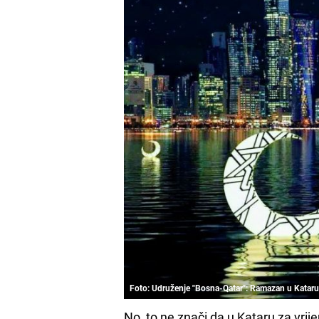
Foto: Udruženje "Bosna-Qatar": Ramazan u Katar
No, to ne znači da u Kataru za vri