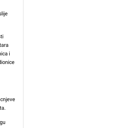
lije
ti
tara
ica i
dionice
ucnjeve
ta.
ogu