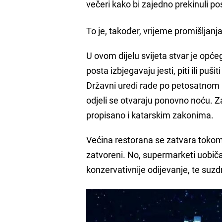
večeri kako bi zajedno prekinuli pos
To je, također, vrijeme promišljanja 
U ovom dijelu svijeta stvar je opć
posta izbjegavaju jesti, piti ili puš
Državni uredi rade po petosatnom r
odjeli se otvaraju ponovno noću. Z
propisano i katarskim zakonima.
Većina restorana se zatvara tokom 
zatvoreni. No, supermarketi uobič
konzervativnije odijevanje, te suzd