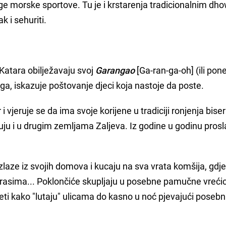
druge morske sportove. Tu je i krstarenja tradicionalnim dh
k i sehuriti.
atara obilježavaju svoj
Garangao
[Ga-ran-ga-oh] (ili pon
ega, iskazuje poštovanje djeci koja nastoje da poste.
i vjeruje se da ima svoje korijene u tradiciji ronjenja bise
eđuju i u drugim zemljama Zaljeva. Iz godine u godinu pros
laze iz svojih domova i kucaju na sva vrata komšija, gdje
rasima... Poklončiće skupljaju u posebne pamučne vreći
jeti kako "lutaju" ulicama do kasno u noć pjevajući poseb