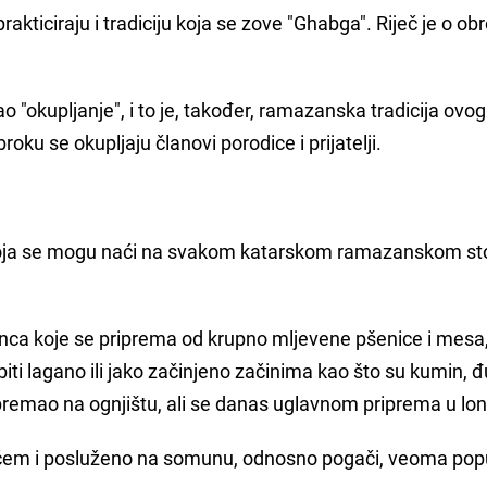
ticiraju i tradiciju koja se zove "Ghabga". Riječ je o ob
"okupljanje", i to je, također, ramazanska tradicija ovog 
ku se okupljaju članovi porodice i prijatelji.
 koja se mogu naći na svakom katarskom ramazanskom sto
lonca koje se priprema od krupno mljevene pšenice i mesa
iti lagano ili jako začinjeno začinima kao što su kumin, đ
premao na ognjištu, ali se danas uglavnom priprema u lo
em i posluženo na somunu, odnosno pogači, veoma pop