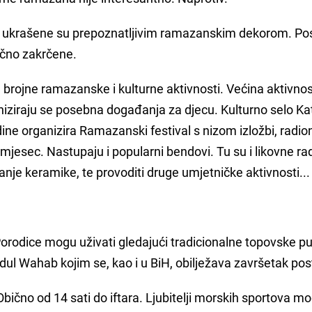
a ukrašene su prepoznatljivim ramazanskim dekorom. Pos
čno zakrčene.
brojne ramazanske i kulturne aktivnosti. Većina aktivnos
niziraju se posebna događanja za djecu. Kulturno selo Ka
dine organizira Ramazanski festival s nizom izložbi, radion
 mjesec. Nastupaju i popularni bendovi. Tu su i likovne ra
anje keramike, te provoditi druge umjetničke aktivnosti...
 Porodice mogu uživati gledajući tradicionalne topovske p
 Wahab kojim se, kao i u BiH, obilježava završetak pos
 Obično od 14 sati do iftara. Ljubitelji morskih sportova m