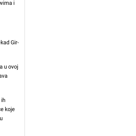
owima i
ekad Gir-
ra u ovoj
lava
 ih
ce koje
nu