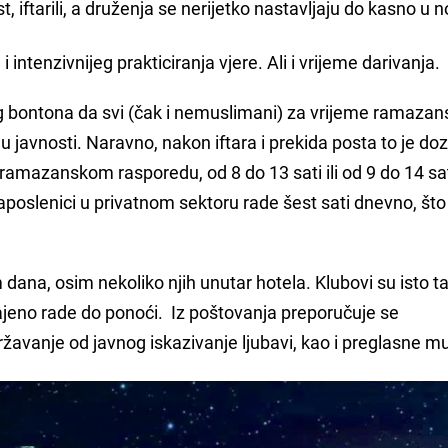
t, iftarili, a druženja se nerijetko nastavljaju do kasno u 
i intenzivnijeg prakticiranja vjere. Ali i vrijeme darivanja
eg bontona da svi (čak i nemuslimani) za vrijeme ramaza
iti u javnosti. Naravno, nakon iftara i prekida posta to je do
amazanskom rasporedu, od 8 do 13 sati ili od 9 do 14 sat
aposlenici u privatnom sektoru rade šest sati dnevno, što
dana, osim nekoliko njih unutar hotela. Klubovi su isto t
ajeno rade do ponoći. Iz poštovanja preporučuje se
ržavanje od javnog iskazivanje ljubavi, kao i preglasne m