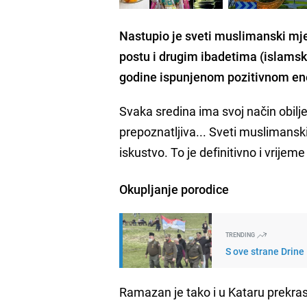
Nastupio je sveti muslimanski mj
postu i drugim ibadetima (islamsk
godine ispunjenom pozitivnom en
Svaka sredina ima svoj način obilj
prepoznatljiva... Sveti muslimans
iskustvo. To je definitivno i vrije
Okupljanje porodice
TRENDING
S ove strane Drine
Ramazan je tako i u Kataru prekrasn