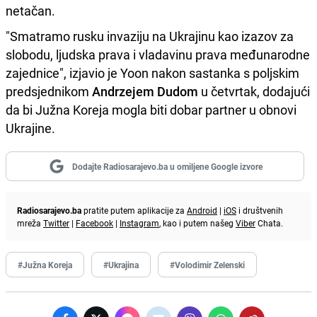
netačan.
"Smatramo rusku invaziju na Ukrajinu kao izazov za
slobodu, ljudska prava i vladavinu prava međunarodne
zajednice", izjavio je Yoon nakon sastanka s poljskim
predsjednikom
Andrzejem Dudom
u četvrtak, dodajući
da bi Južna Koreja mogla biti dobar partner u obnovi
Ukrajine.
Dodajte Radiosarajevo.ba u omiljene Google izvore
Radiosarajevo.ba
pratite putem aplikacije za
Android
|
iOS
i društvenih
mreža
Twitter
|
Facebook
|
Instagram
, kao i putem našeg
Viber
Chata.
#Južna Koreja
#Ukrajina
#Volodimir Zelenski