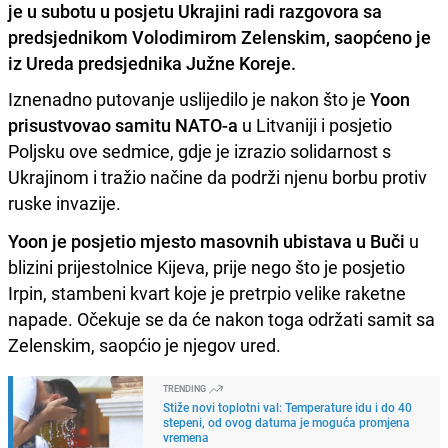
je u subotu u posjetu Ukrajini radi razgovora sa
predsjednikom Volodimirom Zelenskim, saopćeno je
iz Ureda predsjednika Južne Koreje.
Iznenadno putovanje uslijedilo je nakon što je
Yoon
prisustvovao samitu NATO-a
u Litvaniji i posjetio
Poljsku ove sedmice, gdje je izrazio solidarnost s
Ukrajinom i tražio načine da podrži njenu borbu protiv
ruske invazije.
Yoon je posjetio mjesto masovnih ubistava u Buči
u
blizini prijestolnice Kijeva, prije nego što je posjetio
Irpin, stambeni kvart koje je pretrpio velike raketne
napade. Očekuje se da će nakon toga održati samit sa
Zelenskim, saopćio je njegov ured.
TRENDING
Stiže novi toplotni val: Temperature idu i do 40
stepeni, od ovog datuma je moguća promjena
vremena