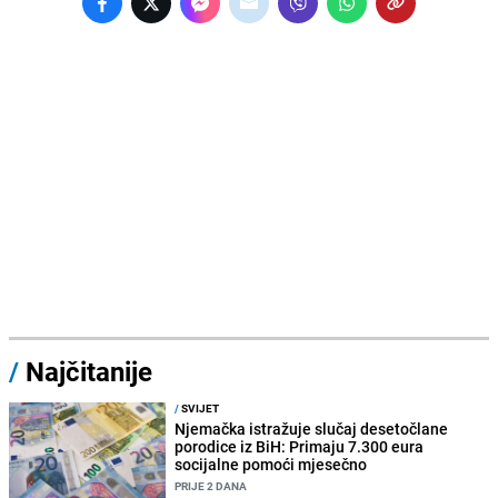
/
Najčitanije
/
SVIJET
Njemačka istražuje slučaj desetočlane
porodice iz BiH: Primaju 7.300 eura
socijalne pomoći mjesečno
PRIJE 2 DANA