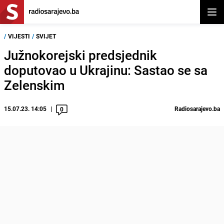
Otvor
/
VIJESTI
/
SVIJET
Južnokorejski predsjednik
doputovao u Ukrajinu: Sastao se sa
Zelenskim
15.07.23. 14:05
Radiosarajevo.ba
0