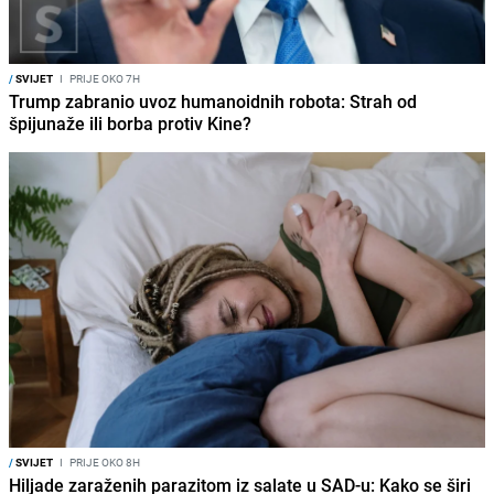
/
SVIJET
I
PRIJE OKO 7H
Trump zabranio uvoz humanoidnih robota: Strah od
špijunaže ili borba protiv Kine?
/
SVIJET
I
PRIJE OKO 8H
Hiljade zaraženih parazitom iz salate u SAD-u: Kako se širi