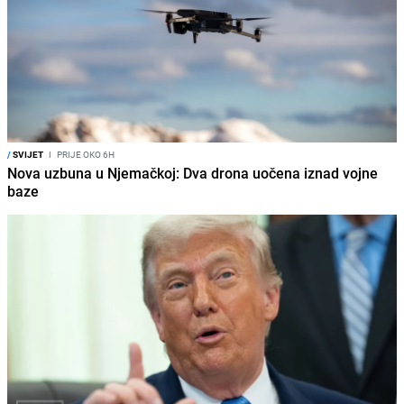
/
SVIJET
I
PRIJE OKO 6H
Nova uzbuna u Njemačkoj: Dva drona uočena iznad vojne
baze