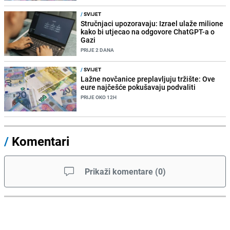
/
SVIJET
Stručnjaci upozoravaju: Izrael ulaže milione
kako bi utjecao na odgovore ChatGPT-a o
Gazi
PRIJE 2 DANA
/
SVIJET
Lažne novčanice preplavljuju tržište: Ove
eure najčešće pokušavaju podvaliti
PRIJE OKO 12H
/
Komentari
Prikaži komentare
(
0
)