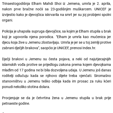
Trinaestogodišnja Elham Mahdi Shoi iz Jemena, umrla je 2. aprila,
nakon prve bračne noćii sa 23-godišnjim muškarcem. UNICEF je
izvijestio kako je djevojčica iskrvarila na smrt jer su joj probijeni spolni
organi.
Policija je uhapsila supruga djevojčice, sa kojim je Elham stupila u brak
koji je ugovorila njena porodica. "Elham je umrla kao mučenica jer
djecu koja žive u Jemenu zlostavljaju. Umrla je jer se u toj zemlji protive
zabrani dječjih brakova", saopćio je UNICEF, prenosi Index.hr.
Dječji brakovi u Jemenu su česta pojava, a neki od najutjecajnijih
islamskih vođa protive se prijedlogu zakona prema kojem djevojkama
mlađim od 17 godina ne bi bila dozvoljena udaja. U Jemenu još danas
roditelji odlučuju kada se njihovo dijete treba vjenčati. Siromašno
stanovništvu u Jemenu teško odbija kada im prosac za ruku kćeri
ponudi nekoliko stotina dolara.
Procjenjuje se da je četvrtina žena u Jemenu stupila u brak prije
petnaeste godine.