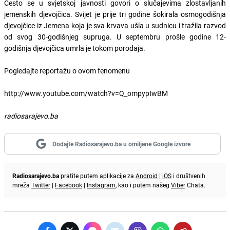
Često se u svjetskoj javnosti govori o slučajevima zlostavljanih
jemenskih djevojčica. Svijet je prije tri godine šokirala osmogodišnja
djevojčice iz Jemena koja je sva krvava ušla u sudnicu i tražila razvod
od svog 30-godišnjeg supruga. U septembru prošle godine 12-
godišnja djevojčica umrla je tokom porođaja.
Pogledajte reportažu o ovom fenomenu
http://www.youtube.com/watch?v=Q_ompypIwBM
radiosarajevo.ba
Dodajte Radiosarajevo.ba u omiljene Google izvore
Radiosarajevo.ba
pratite putem aplikacije za
Android
|
iOS
i društvenih
mreža
Twitter
|
Facebook
|
Instagram
, kao i putem našeg
Viber
Chata.