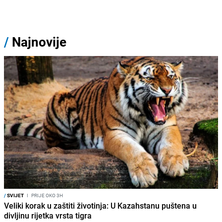
/
Najnovije
/
SVIJET
I
PRIJE OKO 3H
Veliki korak u zaštiti životinja: U Kazahstanu puštena u
divljinu rijetka vrsta tigra