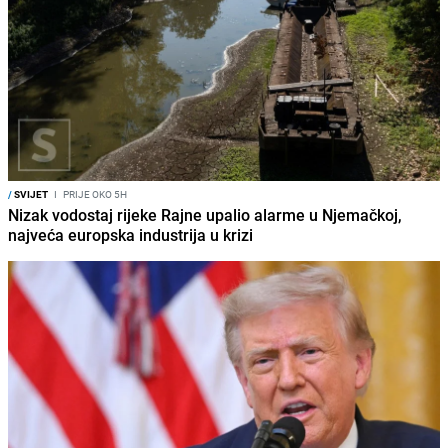
/
SVIJET
I
PRIJE OKO 5H
Nizak vodostaj rijeke Rajne upalio alarme u Njemačkoj,
najveća europska industrija u krizi