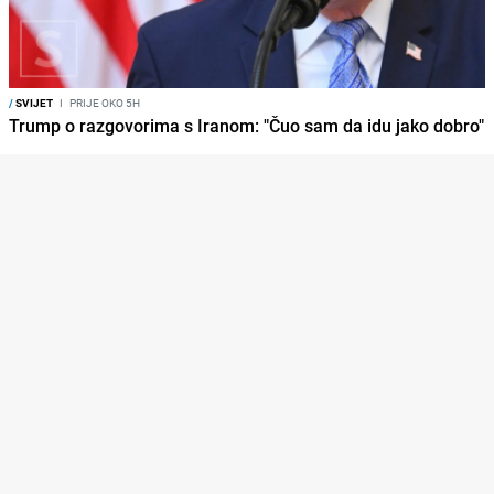
/
SVIJET
I
PRIJE OKO 5H
Trump o razgovorima s Iranom: "Čuo sam da idu jako dobro"