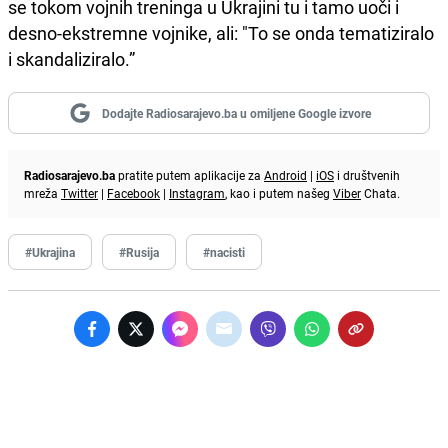
se tokom vojnih treninga u Ukrajini tu i tamo uoči i
desno-ekstremne vojnike, ali: "To se onda tematiziralo
i skandaliziralo.”
Dodajte Radiosarajevo.ba u omiljene Google izvore
Radiosarajevo.ba
pratite putem aplikacije za
Android
|
iOS
i društvenih
mreža
Twitter
|
Facebook
|
Instagram
, kao i putem našeg
Viber
Chata.
#Ukrajina
#Rusija
#nacisti