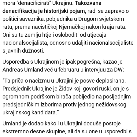
mora "denacificirati” Ukrajinu.
Takozvana
denacifikacija je historijski pojam
, radi se zapravo o
politici saveznika, pobjednika u Drugom svjetskom
ratu, prema nacističkoj Njemačkoj nakon kraja rata.
Oni su tu zemlju htjeli osloboditi od utjecaja
nacionalsocijalista, odnosno udaljiti nacionalsocijaliste
s javnih dužnosti.
Usporedba s Ukrajinom je ipak pogrešna, kazao je
Andreas Umland već u februaru u intervjuu za DW:
"Ta priča o nacizmu u Ukrajini je posve deplasirana.
Predsjednik Ukrajine je Židov koji govori ruski, on je s
ogromnom podrškom birača pobijedio na posljednjim
predsjedničkim izborima protiv jednog nežidovskog
ukrajinskog kandidata.”
Umland je dodao kako i u Ukrajini doduše postoje
ekstremno desne skupine, ali da su one u usporedbi s