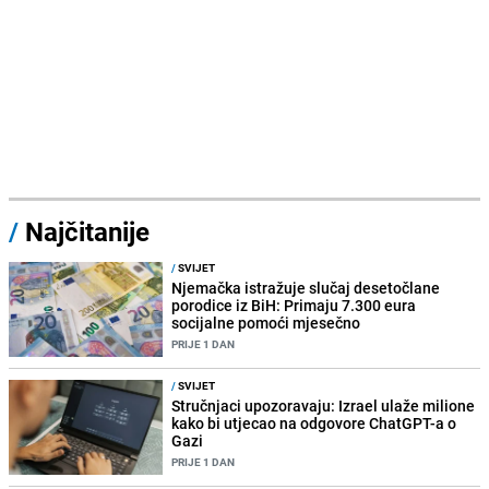
/
Najčitanije
/
SVIJET
Njemačka istražuje slučaj desetočlane
porodice iz BiH: Primaju 7.300 eura
socijalne pomoći mjesečno
PRIJE 1 DAN
/
SVIJET
Stručnjaci upozoravaju: Izrael ulaže milione
kako bi utjecao na odgovore ChatGPT-a o
Gazi
PRIJE 1 DAN