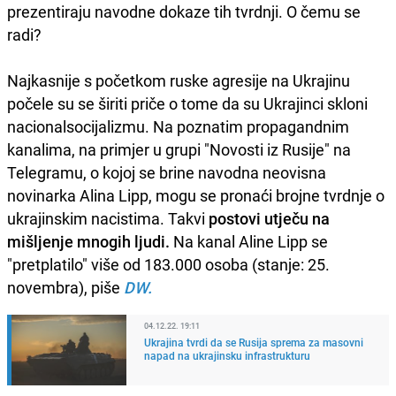
prezentiraju navodne dokaze tih tvrdnji. O čemu se
radi?
Najkasnije s početkom ruske agresije na Ukrajinu
počele su se širiti priče o tome da su Ukrajinci skloni
nacionalsocijalizmu. Na poznatim propagandnim
kanalima, na primjer u grupi "Novosti iz Rusije" na
Telegramu, o kojoj se brine navodna neovisna
novinarka Alina Lipp, mogu se pronaći brojne tvrdnje o
ukrajinskim nacistima. Takvi
postovi utječu na
mišljenje mnogih ljudi.
Na kanal Aline Lipp se
"pretplatilo" više od 183.000 osoba (stanje: 25.
novembra), piše
DW.
04.12.22. 19:11
Ukrajina tvrdi da se Rusija sprema za masovni
napad na ukrajinsku infrastrukturu