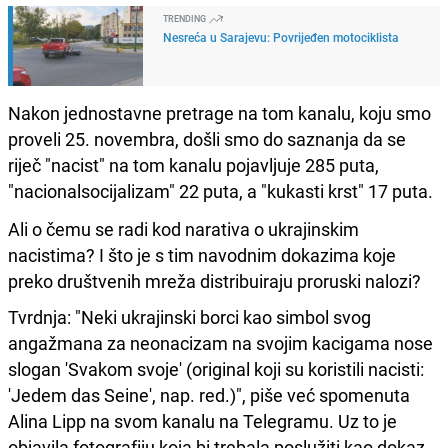
TRENDING
Nesreća u Sarajevu: Povrijeđen motociklista
Nakon jednostavne pretrage na tom kanalu, koju smo
proveli 25. novembra, došli smo do saznanja da se
riječ "nacist" na tom kanalu pojavljuje 285 puta,
"nacionalsocijalizam" 22 puta, a "kukasti krst" 17 puta.
Ali o čemu se radi kod narativa o ukrajinskim
nacistima? I što je s tim navodnim dokazima koje
preko društvenih mreža distribuiraju proruski nalozi?
Tvrdnja: "Neki ukrajinski borci kao simbol svog
angažmana za neonacizam na svojim kacigama nose
slogan 'Svakom svoje' (original koji su koristili nacisti:
'Jedem das Seine', nap. red.)", piše već spomenuta
Alina Lipp na svom kanalu na Telegramu. Uz to je
objavila fotografiju koja bi trebala poslužiti kao dokaz