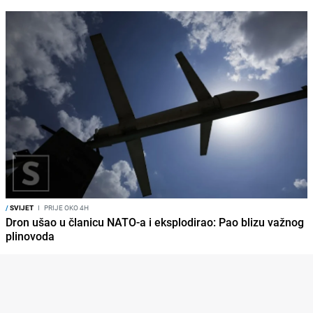
/
SVIJET
I
PRIJE OKO 4H
Dron ušao u članicu NATO-a i eksplodirao: Pao blizu važnog
plinovoda