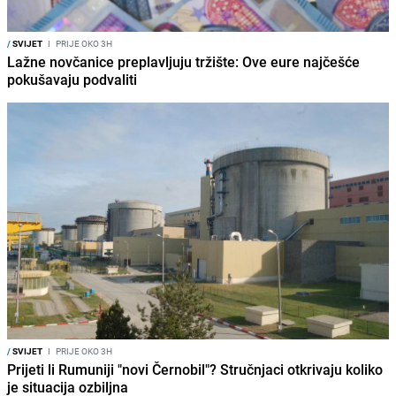
/
SVIJET
I
PRIJE OKO 3H
Lažne novčanice preplavljuju tržište: Ove eure najčešće
pokušavaju podvaliti
/
SVIJET
I
PRIJE OKO 3H
Prijeti li Rumuniji "novi Černobil"? Stručnjaci otkrivaju koliko
je situacija ozbiljna