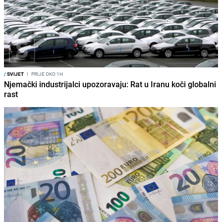
/
SVIJET
I
PRIJE OKO 1H
Njemački industrijalci upozoravaju: Rat u Iranu koči globalni
rast