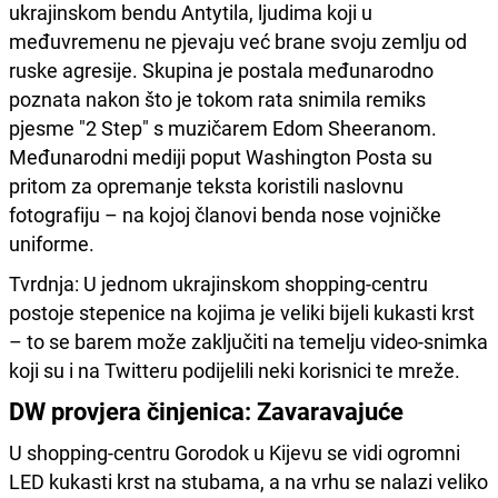
ukrajinskom bendu Antytila, ljudima koji u
međuvremenu ne pjevaju već brane svoju zemlju od
ruske agresije. Skupina je postala međunarodno
poznata nakon što je tokom rata snimila remiks
pjesme "2 Step" s muzičarem Edom Sheeranom.
Međunarodni mediji poput Washington Posta su
pritom za opremanje teksta koristili naslovnu
fotografiju – na kojoj članovi benda nose vojničke
uniforme.
Tvrdnja: U jednom ukrajinskom shopping-centru
postoje stepenice na kojima je veliki bijeli kukasti krst
– to se barem može zaključiti na temelju video-snimka
koji su i na Twitteru podijelili neki korisnici te mreže.
DW provjera činjenica: Zavaravajuće
U shopping-centru Gorodok u Kijevu se vidi ogromni
LED kukasti krst na stubama, a na vrhu se nalazi veliko