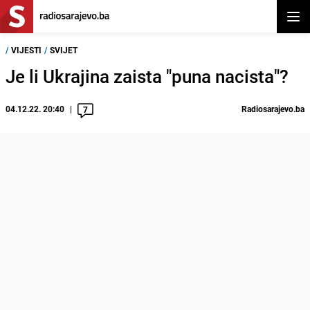
Otvor
/
VIJESTI
/
SVIJET
Je li Ukrajina zaista "puna nacista"?
04.12.22. 20:40
Radiosarajevo.ba
7