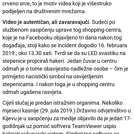
crveno srce, to je motiv videa koji je višestruko
podijeljen na društvenim mrežama.
Video je autentičan, ali zavaravajući.
Sudeći po
službenom saopćenju uprave tog shopping-centra,
koje je na Facebooku objavljeno tri dana nakon tog
događaja, stoji kako se incident dogodio 16. februara
2019., oko 13.30 sati. Tvrdi se da su LED svastiku na
stepenice projicirali hakeri. Jedan čuvar u centru
odmah je o tome obavijestio nadležne osobe – čim je
primijetio nacistički simbol na osvijetljenim
stepenicama. I nakon toga je u shopping centru
odmah ugašena rasvjeta.
Cijeli slučaj je predan istražnim organima. Nekoliko
mjeseci kasnije (29. jula 2019.) Državno odvjetništvo u
Kijevu je u saopćenju za medije objavilo da je jedan 17-
godišnjak uz pomoć softvera TeamViewer uspio
hakirati računarski sistem. Simbol tog softvera se