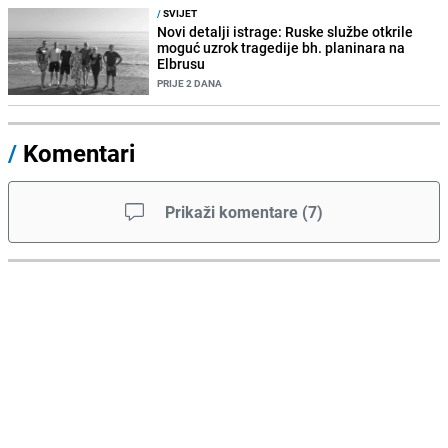
/
SVIJET
Novi detalji istrage: Ruske službe otkrile
moguć uzrok tragedije bh. planinara na
Elbrusu
PRIJE 2 DANA
/
Komentari
Prikaži komentare
(
7
)