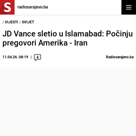
Otvor
/
VIJESTI
/
SVIJET
JD Vance sletio u Islamabad: Počinju
pregovori Amerika - Iran
11.04.26. 08:19
Radiosarajevo.ba
4