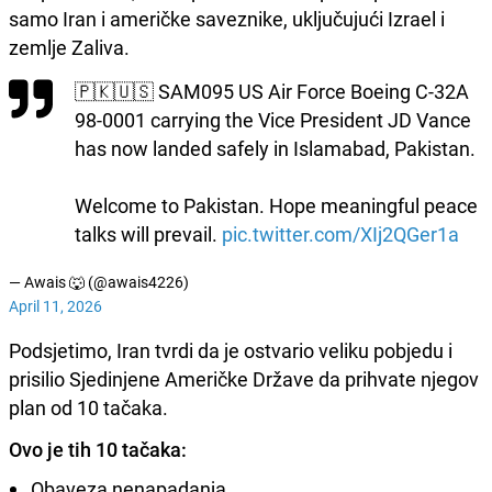
samo Iran i američke saveznike, uključujući Izrael i
zemlje Zaliva.
🇵🇰🇺🇸 SAM095 US Air Force Boeing C-32A
98-0001 carrying the Vice President JD Vance
has now landed safely in Islamabad, Pakistan.
Welcome to Pakistan. Hope meaningful peace
talks will prevail.
pic.twitter.com/XIj2QGer1a
— Awais 🐺 (@awais4226)
April 11, 2026
Podsjetimo, Iran tvrdi da je ostvario veliku pobjedu i
prisilio Sjedinjene Američke Države da prihvate njegov
plan od 10 tačaka.
Ovo je tih 10 tačaka:
Obaveza nenapadanja