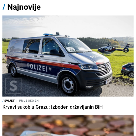
/
Najnovije
/
SVIJET
I
PRIJE OKO 2H
Krvavi sukob u Grazu: Izboden državljanin BiH