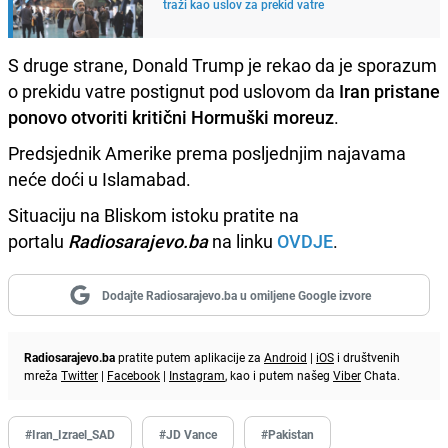
traži kao uslov za prekid vatre
S druge strane, Donald Trump je rekao da je sporazum
o prekidu vatre postignut pod uslovom da
Iran pristane
ponovo otvoriti kritični Hormuški moreuz
.
Predsjednik Amerike prema posljednjim najavama
neće doći u Islamabad.
Situaciju na Bliskom istoku pratite na
portalu
Radiosarajevo.ba
na linku
OVDJE
.
Dodajte Radiosarajevo.ba u omiljene Google izvore
Radiosarajevo.ba
pratite putem aplikacije za
Android
|
iOS
i društvenih
mreža
Twitter
|
Facebook
|
Instagram
, kao i putem našeg
Viber
Chata.
#Iran_Izrael_SAD
#JD Vance
#Pakistan