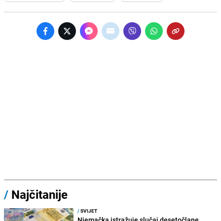
/
Najčitanije
/
SVIJET
Njemačka istražuje slučaj desetočlane