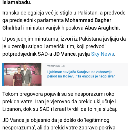
Islamabadu.
Iranska delegaicja već je stiglo u Pakistan, a predvode
ga predsjednik parlamenta
Mohammad Bagher
Ghalibaf
i ministar vanjskih poslova
Abas Araghchi
.
U posljednjim minutama, izvori iz Pakistana javljaju da
je u zemlju stigao i američki tim, koji predvodi
potpredsjednik SAD-a
JD Vance
, javlja
Sky News
.
TRENDING
Ljubimac navijača Sarajeva ne zaboravlja
period na Koševu: "Ta emocija je neopisiva"
Tokom pregovora pojavili su se nesporazumi oko
prekida vatre. Iran je vjerovao da prekid uključuje i
Libanon, dok su SAD i Izrael tvrdili da to nije slučaj.
JD Vance je objasnio da je došlo do 'legitimnog
nesporazuma', ali da prekid vatre zapravo pokriva