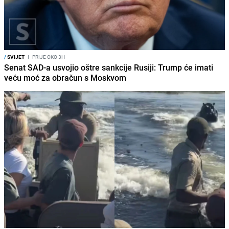
/
SVIJET
I
PRIJE OKO 3H
Senat SAD-a usvojio oštre sankcije Rusiji: Trump će imati
veću moć za obračun s Moskvom