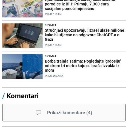
porodice iz BiH: Primaju 7.300 eura
socijalne pomoći mjesečno
PRIJE 1 DAN
/
SVIJET
Stručnjaci upozoravaju: Izrael ulaže milione
kako bi utjecao na odgovore ChatGPT-a o
Gazi
PRIJE 1 DAN
/
SVIJET
Borba trajala satima: Pogledajte 'grdosiju'
od skoro tri metra koju su braća izvukla iz
mora
PRIJE 2 DANA
/
Komentari
Prikaži komentare
(
4
)