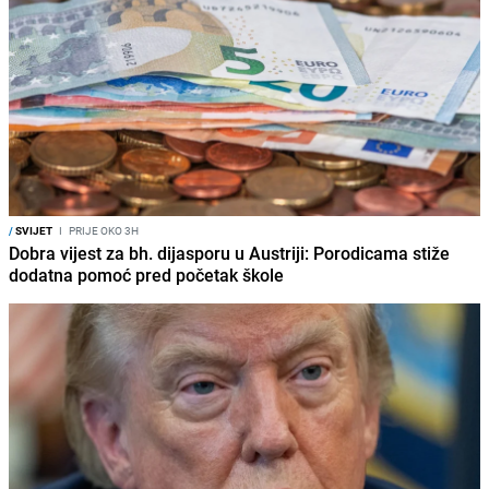
/
SVIJET
I
PRIJE OKO 3H
Dobra vijest za bh. dijasporu u Austriji: Porodicama stiže
dodatna pomoć pred početak škole