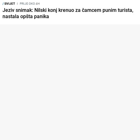
/
SVIJET
I
PRIJE OKO 4H
Jeziv snimak: Nilski konj krenuo za čamcem punim turista,
nastala opšta panika