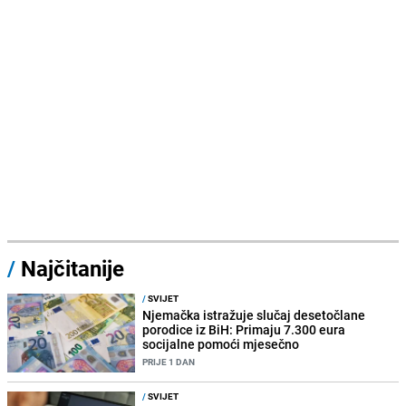
/
Najčitanije
/
SVIJET
Njemačka istražuje slučaj desetočlane
porodice iz BiH: Primaju 7.300 eura
socijalne pomoći mjesečno
PRIJE 1 DAN
/
SVIJET