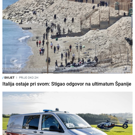
/
SVIJET
I
PRIJE OKO 2H
Italija ostaje pri svom: Stigao odgovor na ultimatum Španije