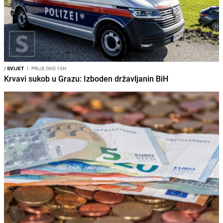
/
SVIJET
I
PRIJE OKO 10H
Krvavi sukob u Grazu: Izboden državljanin BiH