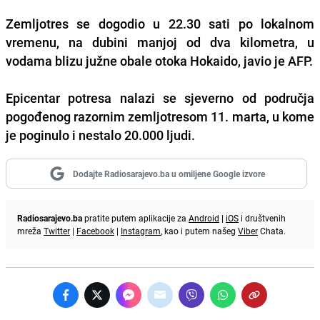
Zemljotres se dogodio u 22.30 sati po lokalnom
vremenu, na dubini manjoj od dva kilometra, u
vodama blizu južne obale otoka Hokaido, javio je AFP.
Epicentar potresa nalazi se sjeverno od područja
pogođenog razornim zemljotresom 11. marta, u kome
je poginulo i nestalo 20.000 ljudi.
Dodajte Radiosarajevo.ba u omiljene Google izvore
Radiosarajevo.ba
pratite putem aplikacije za
Android
|
iOS
i društvenih
mreža
Twitter
|
Facebook
|
Instagram
, kao i putem našeg
Viber
Chata.