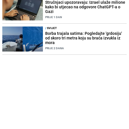
Stručnjaci upozoravaju: Izrael ulaže milione
kako bi utjecao na odgovore ChatGPT-a o
Gazi
PRIJE 1 DAN
/
SVIJET
Borba trajala satima: Pogledajte 'grdosiju'
od skoro tri metra koju su braća izvukla iz
mora
PRIJE 2 DANA