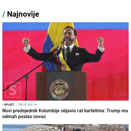
/
Najnovije
/
SVIJET
I
PRIJE OKO 1H
Novi predsjednik Kolumbije objavio rat kartelima: Trump mu
odmah poslao novac