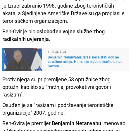
je Izrael zabranio 1998. godine zbog terorističkih
akata, a Sjedinjene Američke Države su ga proglasile
terorističkom organizacijom.
Ben-Gvir je bio
oslobođen vojne službe zbog
radikalnih uvjerenja
.
11.11.23. 21:23
Benjamin Netanyahu: Izrael neće stati dok ne
završimo misiju. Hamas je izgubio kontrolu nad
Gazom
Protiv njega su pripremljene 53 optužnice zbog
optužni kao što su "mržnja, provokativni govor i
rasizam".
Osuđen je za "rasizam i podržavanje terorističke
organizacije" 2007. godine.
Ben-Gvira je premijer
Benjamin Netanyahu
imenovao
u Ministarstvo nacionalne sigurnosti, odgovorno za