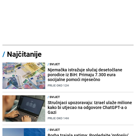
/
Najčitanije
/
SVIJET
Njemačka istražuje slučaj desetočlane
porodice iz BiH: Primaju 7.300 eura
socijalne pomoći mjesečno
PRIJE OKO 12H
/
SVIJET
Stručnjaci upozoravaju: Izrael ulaže milione
kako bi utjecao na odgovore ChatGPT-a o
Gazi
PRIJE OKO 14H
/
SVIJET
Borba trajala satima: Pogledajte 'grdosiju'