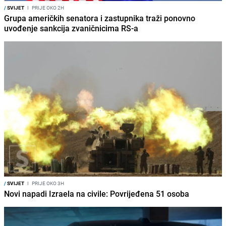
/
SVIJET
I
PRIJE OKO 2H
Grupa američkih senatora i zastupnika traži ponovno
uvođenje sankcija zvaničnicima RS-a
/
SVIJET
I
PRIJE OKO 3H
Novi napadi Izraela na civile: Povrijeđena 51 osoba