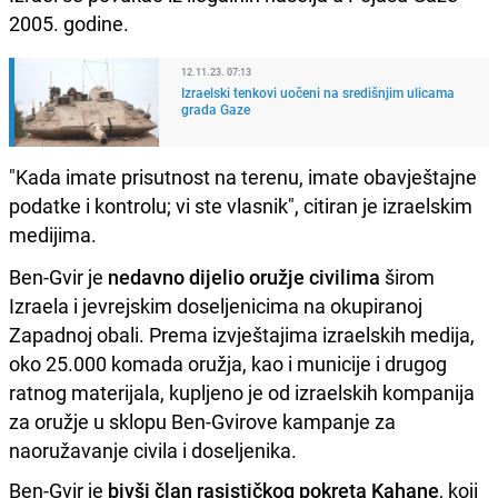
2005. godine.
12.11.23. 07:13
Izraelski tenkovi uočeni na središnjim ulicama
grada Gaze
"Kada imate prisutnost na terenu, imate obavještajne
podatke i kontrolu; vi ste vlasnik", citiran je izraelskim
medijima.
Ben-Gvir je
nedavno dijelio oružje civilima
širom
Izraela i jevrejskim doseljenicima na okupiranoj
Zapadnoj obali. Prema izvještajima izraelskih medija,
oko 25.000 komada oružja, kao i municije i drugog
ratnog materijala, kupljeno je od izraelskih kompanija
za oružje u sklopu Ben-Gvirove kampanje za
naoružavanje civila i doseljenika.
Ben-Gvir je
bivši član rasističkog pokreta Kahane
, koji