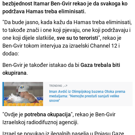
bezbjednost Itamar Ben-Gvir rekao je da svakoga ko
podržava Hamas treba eliminisati.
"Da bude jasno, kada kažu da Hamas treba eliminisati,
to takođe znači i one koji pjevaju, one koji podržavaju i
one koji dijele slatkiše,
sve su to teroristi
", rekao je
Ben-Gvir tokom intervjua za izraelski Channel 12 i
dodao:
Ben-Gvir je također istakao da bi
Gaza trebala biti
okupirana
.
TRENDING
Iman Avdić iz Olimpijskog bazena Otoka prema
medaljama: "Nemojte prestati sanjati velike
snove"
"Ovdje je
potrebna okupacija
", rekao je Ben-Gvir
Izraelskoj radiodifuznoj agenciji.
Izrael se povukao iz ilegalnih naselja u Pojasu Gaze