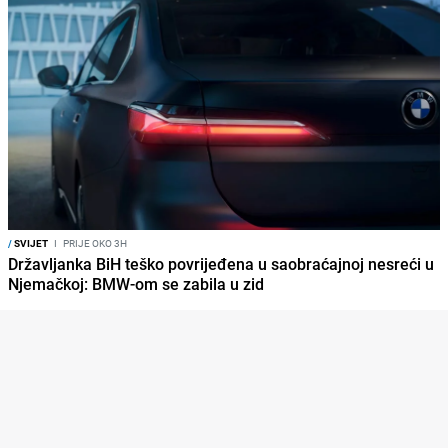
/
SVIJET
I
PRIJE OKO 3H
Državljanka BiH teško povrijeđena u saobraćajnoj nesreći u
Njemačkoj: BMW-om se zabila u zid