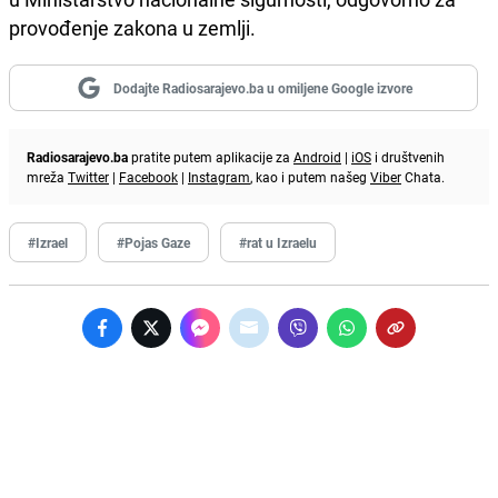
provođenje zakona u zemlji.
Dodajte Radiosarajevo.ba u omiljene Google izvore
Radiosarajevo.ba
pratite putem aplikacije za
Android
|
iOS
i društvenih
mreža
Twitter
|
Facebook
|
Instagram
, kao i putem našeg
Viber
Chata.
#Izrael
#Pojas Gaze
#rat u Izraelu