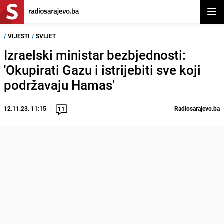
Otvor
/
VIJESTI
/
SVIJET
Izraelski ministar bezbjednosti:
'Okupirati Gazu i istrijebiti sve koji
podržavaju Hamas'
12.11.23. 11:15
Radiosarajevo.ba
11