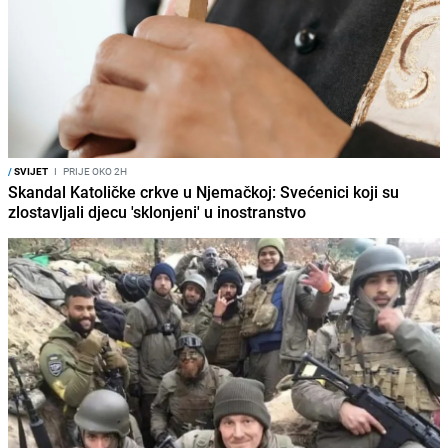
/
SVIJET
I
PRIJE OKO 2H
Skandal Katoličke crkve u Njemačkoj: Svećenici koji su
zlostavljali djecu 'sklonjeni' u inostranstvo