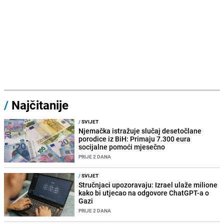
/
Najčitanije
/
SVIJET
Njemačka istražuje slučaj desetočlane
porodice iz BiH: Primaju 7.300 eura
socijalne pomoći mjesečno
PRIJE 2 DANA
/
SVIJET
Stručnjaci upozoravaju: Izrael ulaže milione
kako bi utjecao na odgovore ChatGPT-a o
Gazi
PRIJE 2 DANA