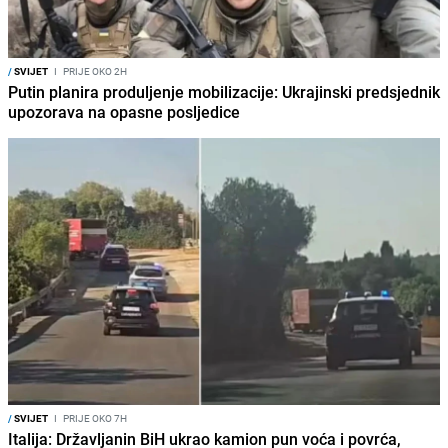
/
SVIJET
I
PRIJE OKO 2H
Putin planira produljenje mobilizacije: Ukrajinski predsjednik
upozorava na opasne posljedice
/
SVIJET
I
PRIJE OKO 7H
Italija: Državljanin BiH ukrao kamion pun voća i povrća,