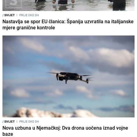
/
SVIJET
I
PRIJE OKO 3H
Nastavlja se spor EU članica: Španija uzvratila na italijanske
mjere granične kontrole
/
SVIJET
I
PRIJE OKO 3H
Nova uzbuna u Njemačkoj: Dva drona uočena iznad vojne
baze