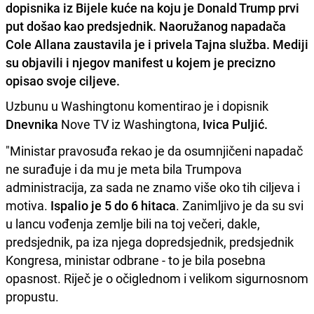
dopisnika iz Bijele kuće na koju je Donald Trump prvi
put došao kao predsjednik. Naoružanog napadača
Cole Allana zaustavila je i privela Tajna služba. Mediji
su objavili i njegov manifest u kojem je precizno
opisao svoje ciljeve.
Uzbunu u Washingtonu komentirao je i dopisnik
Dnevnika
Nove TV iz Washingtona,
Ivica Puljić.
"Ministar pravosuđa rekao je da osumnjičeni napadač
ne surađuje i da mu je meta bila Trumpova
administracija, za sada ne znamo više oko tih ciljeva i
motiva.
Ispalio je 5 do 6 hitaca
. Zanimljivo je da su svi
u lancu vođenja zemlje bili na toj večeri, dakle,
predsjednik, pa iza njega dopredsjednik, predsjednik
Kongresa, ministar odbrane - to je bila posebna
opasnost. Riječ je o očiglednom i velikom sigurnosnom
propustu.