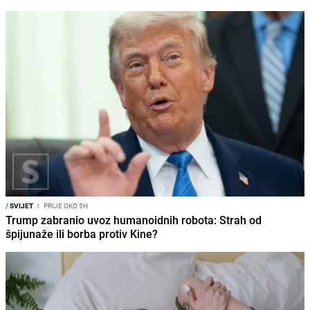
/
SVIJET
I
PRIJE OKO 5H
Trump zabranio uvoz humanoidnih robota: Strah od
špijunaže ili borba protiv Kine?