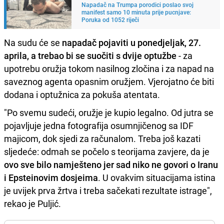
Napadač na Trumpa porodici poslao svoj
manifest samo 10 minuta prije pucnjave:
Poruka od 1052 riječi
Na sudu će se
napadač pojaviti u ponedjeljak, 27.
aprila, a trebao bi se suočiti s dvije optužbe
- za
upotrebu oružja tokom nasilnog zločina i za napad na
saveznog agenta opasnim oružjem. Vjerojatno će biti
dodana i optužnica za pokuša atentata.
"Po svemu sudeći, oružje je kupio legalno. Od jutra se
pojavljuje jedna fotografija osumnjičenog sa IDF
majicom, dok sjedi za računalom. Treba još kazati
sljedeće: odmah se počelo s teorijama zavjere, da je
ovo sve bilo namješteno jer sad niko ne govori o Iranu
i Epsteinovim dosjeima
. U ovakvim situacijama istina
je uvijek prva žrtva i treba sačekati rezultate istrage",
rekao je Puljić.