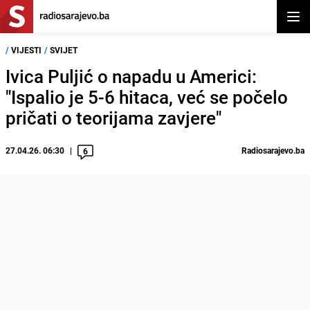
Otvor
/
VIJESTI
/
SVIJET
Ivica Puljić o napadu u Americi:
"Ispalio je 5-6 hitaca, već se počelo
pričati o teorijama zavjere"
27.04.26. 06:30
Radiosarajevo.ba
6