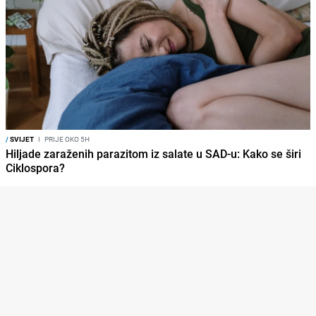
/
SVIJET
I
PRIJE OKO 5H
Hiljade zaraženih parazitom iz salate u SAD-u: Kako se širi
Ciklospora?