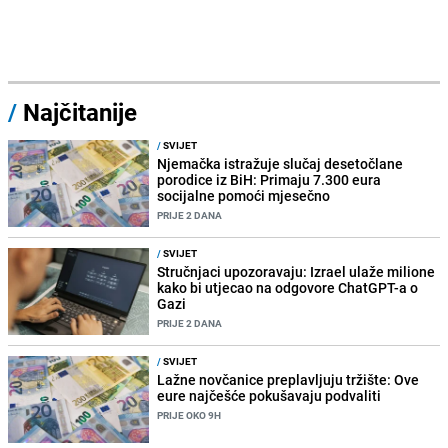
/
Najčitanije
/
SVIJET
Njemačka istražuje slučaj desetočlane
porodice iz BiH: Primaju 7.300 eura
socijalne pomoći mjesečno
PRIJE 2 DANA
/
SVIJET
Stručnjaci upozoravaju: Izrael ulaže milione
kako bi utjecao na odgovore ChatGPT-a o
Gazi
PRIJE 2 DANA
/
SVIJET
Lažne novčanice preplavljuju tržište: Ove
eure najčešće pokušavaju podvaliti
PRIJE OKO 9H