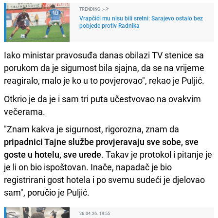
TRENDING
Vrapčići mu nisu bili sretni: Sarajevo ostalo bez
pobjede protiv Radnika
Iako ministar pravosuđa danas obilazi TV stenice sa
porukom da je sigurnost bila sjajna, da se na vrijeme
reagiralo, malo je ko u to povjerovao", rekao je Puljić.
Otkrio je da je i sam tri puta učestvovao na ovakvim
večerama.
"Znam kakva je sigurnost, rigorozna, znam da
pripadnici Tajne službe provjeravaju sve sobe, sve
goste u hotelu, sve urede
. Takav je protokol i pitanje je
je li on bio ispoštovan. Inače, napadač je bio
registrirani gost hotela i po svemu sudeći je djelovao
sam", poručio je Puljić.
26.04.26. 19:55