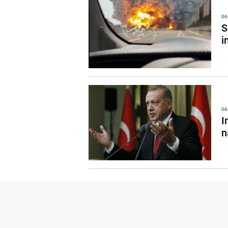
06
S
i
06
I
n