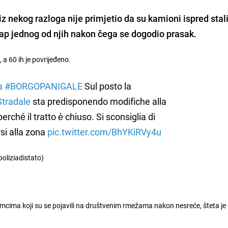
z nekog razloga nije primjetio da su kamioni ispred stal
trap jednog od njih nakon čega se dogodio prasak.
 a 60 ih je povrijeđeno.
a
#BORGOPANIGALE
Sul posto la
Stradale
sta predisponendo modifiche alla
 perché il tratto è chiuso. Si sconsiglia di
si alla zona
pic.twitter.com/BhYKiRVy4u
poliziadistato)
nimcima koji su se pojavili na društvenim rmežama nakon nesreće, šteta j