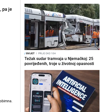
i,
pa je
/
SVIJET
I
PRIJE OKO 10H
Težak sudar tramvaja u Njemačkoj: 25
povrijeđenih, troje u životnoj opasnosti
e obimna.