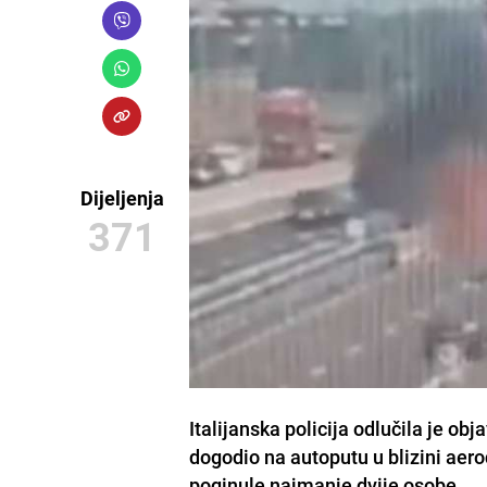
Dijeljenja
371
Italijanska policija odlučila je ob
dogodio na autoputu u blizini aer
poginule najmanje dvije osobe.