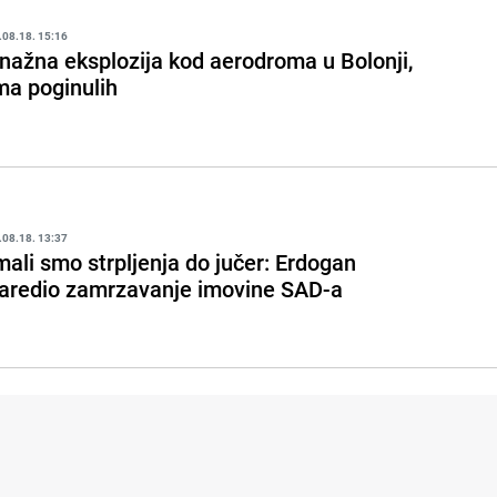
.08.18. 15:16
nažna eksplozija kod aerodroma u Bolonji,
ma poginulih
.08.18. 13:37
mali smo strpljenja do jučer: Erdogan
aredio zamrzavanje imovine SAD-a