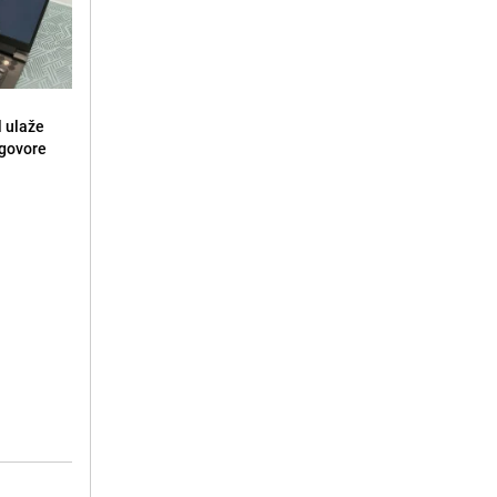
l ulaže
dgovore