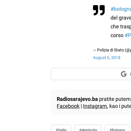
#bologn
del grav
che tras
corso
#P
— Polizia di Stato (@
August 6, 2018
Radiosarajevo.ba
pratite putem 
Facebook
|
Instagram
, kao i p
#Italija
#eksplozija
#Bologna