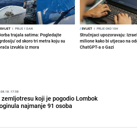
SVIJET
I
PRIJE 1 DAN
/
SVIJET
I
PRIJE OKO 10H
Borba trajala satima: Pogledajte
Stručnjaci upozoravaju: Izrae
grdosiju' od skoro tri metra koju su
milione kako bi utjecao na o
braća izvukla iz mora
ChatGPT-a o Gazi
.08.18. 17:58
 zemljotresu koji je pogodio Lombok
oginula najmanje 91 osoba