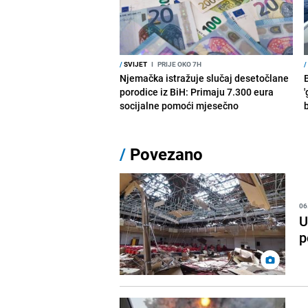
/
SVIJET
I
PRIJE OKO 7H
/
Njemačka istražuje slučaj desetočlane
porodice iz BiH: Primaju 7.300 eura
'
socijalne pomoći mjesečno
/
Povezano
06
U
p