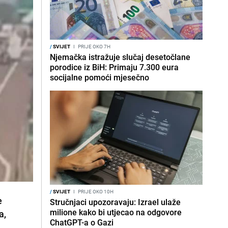
/
SVIJET
I
PRIJE OKO 7H
Njemačka istražuje slučaj desetočlane
porodice iz BiH: Primaju 7.300 eura
socijalne pomoći mjesečno
/
SVIJET
I
PRIJE OKO 10H
e
Stručnjaci upozoravaju: Izrael ulaže
milione kako bi utjecao na odgovore
a,
ChatGPT-a o Gazi