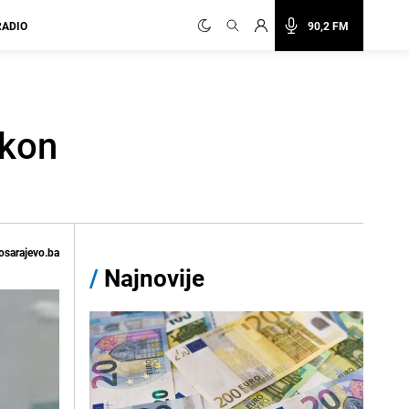
RADIO
90,2 FM
akon
osarajevo.ba
/
Najnovije