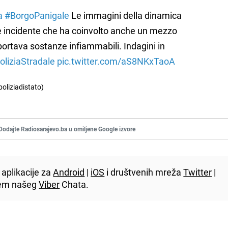
a
#BorgoPanigale
Le immagini della dinamica
e incidente che ha coinvolto anche un mezzo
portava sostanze infiammabili. Indagini in
oliziaStradale
pic.twitter.com/aS8NKxTaoA
poliziadistato)
Dodajte Radiosarajevo.ba u omiljene Google izvore
aplikacije za
Android
|
iOS
i društvenih mreža
Twitter
|
utem našeg
Viber
Chata.