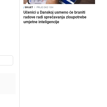
/
SVIJET
I
PRIJE OKO 10H
Učenici u Danskoj usmeno će braniti
radove radi sprečavanja zloupotrebe
umjetne inteligencije