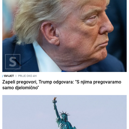
/
SVIJET
I
PRIJE OKO 4H
Zapeli pregovori, Trump odgovara: "S njima pregovaramo
samo djelomično"