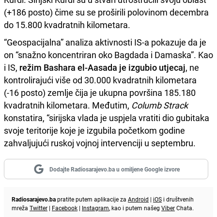
(+186 posto) čime su se proširili polovinom decembra
do 15.800 kvadratnih kilometara.
“Geospacijalna” analiza aktivnosti IS-a pokazuje da je
on “snažno koncentriran oko Bagdada i Damaska”. Kao
i IS,
režim Bashara el-Aasada je izgubio utjecaj
, ne
kontrolirajući više od 30.000 kvadratnih kilometara
(-16 posto) zemlje čija je ukupna površina 185.180
kvadratnih kilometara. Međutim,
Columb Strack
konstatira, “sirijska vlada je uspjela vratiti dio gubitaka
svoje teritorije koje je izgubila početkom godine
zahvaljujući ruskoj vojnoj intervenciji u septembru.
Dodajte Radiosarajevo.ba u omiljene Google izvore
Radiosarajevo.ba
pratite putem aplikacije za
Android
|
iOS
i društvenih
mreža
Twitter
|
Facebook
|
Instagram
, kao i putem našeg
Viber
Chata.