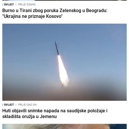
/
SVIJET
I
PRIJE 53MIN
Burno u Tirani zbog poruka Zelenskog u Beogradu:
"Ukrajina ne priznaje Kosovo"
/
SVIJET
I
PRIJE OKO 3H
Huti objavili snimke napada na saudijske položaje i
skladišta oružja u Jemenu