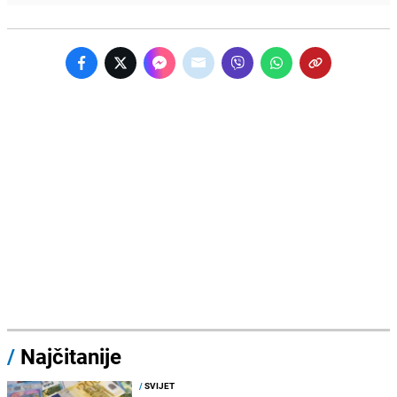
/
Najčitanije
/
SVIJET