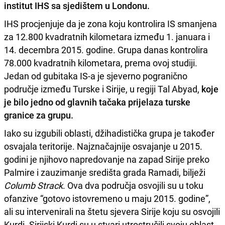
institut IHS sa sjedištem u Londonu.
IHS procjenjuje da je zona koju kontrolira IS smanjena
za 12.800 kvadratnih kilometara između 1. januara i
14. decembra 2015. godine. Grupa danas kontrolira
78.000 kvadratnih kilometara, prema ovoj studiji.
Jedan od gubitaka IS-a je sjeverno pogranično
područje između Turske i Sirije, u regiji Tal Abyad,
koje
je bilo jedno od glavnih tačaka prijelaza turske
granice za grupu.
Iako su izgubili oblasti, džihadistička grupa je također
osvajala teritorije. Najznačajnije osvajanje u 2015.
godini je njihovo napredovanje na zapad Sirije preko
Palmire i zauzimanje središta grada Ramadi, bilježi
Columb Strack
. Ova dva područja osvojili su u toku
ofanzive “gotovo istovremeno u maju 2015. godine”,
ali su intervenirali na štetu sjevera Sirije koju su osvojili
Kurdi. Sirijski Kurdi su u stvari utrostručili svoju oblast