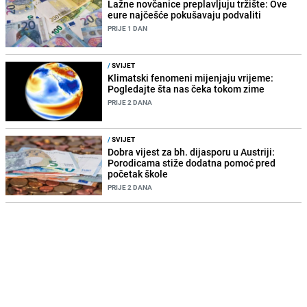
Lažne novčanice preplavljuju tržište: Ove
eure najčešće pokušavaju podvaliti
PRIJE 1 DAN
/
SVIJET
Klimatski fenomeni mijenjaju vrijeme:
Pogledajte šta nas čeka tokom zime
PRIJE 2 DANA
/
SVIJET
Dobra vijest za bh. dijasporu u Austriji:
Porodicama stiže dodatna pomoć pred
početak škole
PRIJE 2 DANA