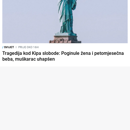
/
SVIJET
I
PRIJE OKO 16H
Tragedija kod Kipa slobode: Poginule žena i petomjesečna
beba, muškarac uhapšen