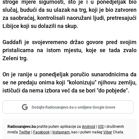
stroge mjere sigurnosti, što je i u ponedjeljak bio
slučaj, budući da su ulazak na trg, koji je bio zatvoren
za saobraćaj, kontrolisali naoružani ljudi, pretresajući
Libijce koji su dolazili na skup.
Gaddafi je svojevremeno držao govore pred svojim
pristalicama na istom mjestu, koje se tada zvalo
Zeleni trg.
On je ranije u ponedjeljak poručio sunarodnicima da
se ne predaju onima koji "kolonizuju" njihovu zemlju,
ističući da nema izbora već da se bori "do pobjede".
Dodajte Radiosarajevo.ba u omiljene Google izvore
Radiosarajevo.ba
pratite putem aplikacije za
Android
|
iOS
i društvenih
mreža
Twitter
|
Facebook
|
Instagram
, kao i putem našeg
Viber
Chata.