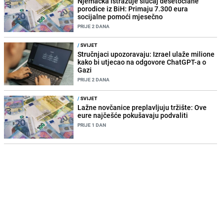
Njemačka istražuje slučaj desetočlane
porodice iz BiH: Primaju 7.300 eura
socijalne pomoći mjesečno
PRIJE 2 DANA
/
SVIJET
Stručnjaci upozoravaju: Izrael ulaže milione
kako bi utjecao na odgovore ChatGPT-a o
Gazi
PRIJE 2 DANA
/
SVIJET
Lažne novčanice preplavljuju tržište: Ove
eure najčešće pokušavaju podvaliti
PRIJE 1 DAN