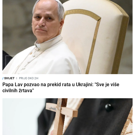
/
SVIJET
I
PRIJE OKO 2H
Papa Lav pozvao na prekid rata u Ukrajini: "Sve je više
civilnih žrtava"