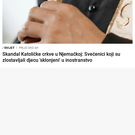
/
SVIJET
I
PRIJE OKO 4H
Skandal Katoličke crkve u Njemačkoj: Svećenici koji su
zlostavljali djecu 'sklonjeni' u inostranstvo