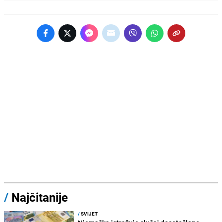
/
Najčitanije
/
SVIJET