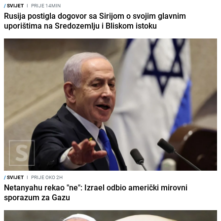
/
SVIJET
I
PRIJE 14MIN
Rusija postigla dogovor sa Sirijom o svojim glavnim
uporištima na Sredozemlju i Bliskom istoku
/
SVIJET
I
PRIJE OKO 2H
Netanyahu rekao "ne": Izrael odbio američki mirovni
sporazum za Gazu