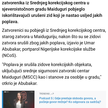
zatvorenika iz Srednjeg korekcijskog centra u
sjeveroistočnom gradu Maiduguri pobjeglo
iskorištavajući urušeni zid koji je nastao usljed jakih
poplava.
Zatvorenici su pobjegli iz Srednjeg korekcijskog centra,
starog zatvora u Maiduguriju, nakon što su se zidovi
zatvora srušili zbog jakih poplava, izjavio je Umar
Abubakar, portparol Nigerijske korekcijske službe
(NCoS).
"Poplava je srušila zidove korekcijskih objekata,
uključujući srednje sigurnosni zatvorski centar
Maiduguri (MSCC) kao i stanove za osoblje u gradu,"
otkrio je Abubakar.
TRENDING
Podcast S | Gdje prestaje sloboda govora, a
počinje govor mržnje? Ko odgovara za sadržaj?