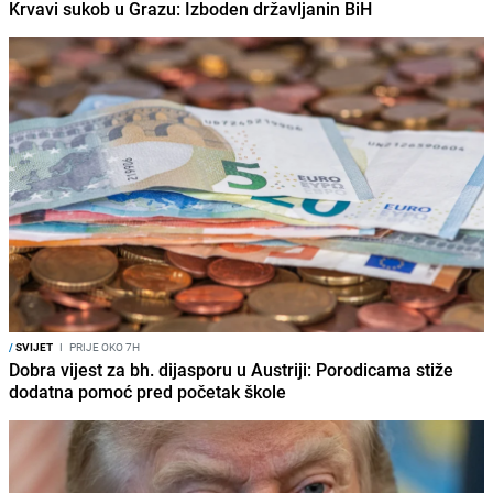
Krvavi sukob u Grazu: Izboden državljanin BiH
/
SVIJET
I
PRIJE OKO 7H
Dobra vijest za bh. dijasporu u Austriji: Porodicama stiže
dodatna pomoć pred početak škole