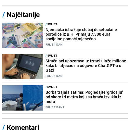
/
Najčitanije
/
SVIJET
Njemačka istražuje slučaj desetočlane
porodice iz BiH: Primaju 7.300 eura
socijalne pomoći mjesečno
PRIJE 1 DAN
/
SVIJET
Stručnjaci upozoravaju: Izrael ulaže milione
kako bi utjecao na odgovore ChatGPT-a o
Gazi
PRIJE 1 DAN
/
SVIJET
Borba trajala satima: Pogledajte 'grdosiju'
od skoro tri metra koju su braća izvukla iz
mora
PRIJE 2 DANA
/
Komentari