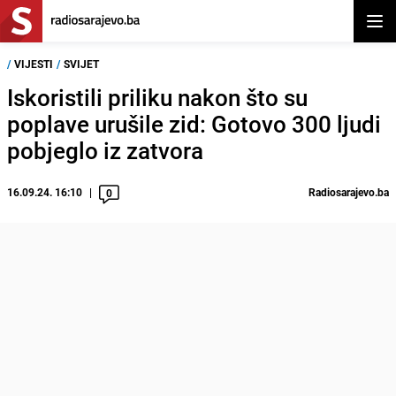
Otvor
/
VIJESTI
/
SVIJET
Iskoristili priliku nakon što su
poplave urušile zid: Gotovo 300 ljudi
pobjeglo iz zatvora
16.09.24. 16:10
Radiosarajevo.ba
0