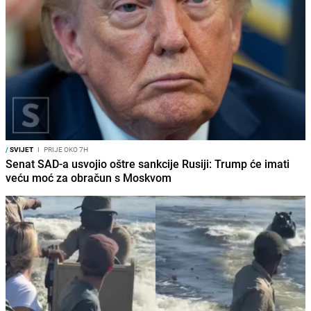
/
SVIJET
I
PRIJE OKO 7H
Senat SAD-a usvojio oštre sankcije Rusiji: Trump će imati
veću moć za obračun s Moskvom