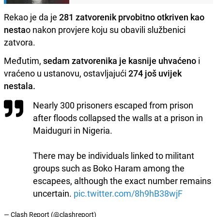
Rekao je da je
281 zatvorenik prvobitno otkriven kao
nesta
o nakon provjere koju su obavili službenici
zatvora.
Međutim,
sedam zatvorenika je kasnije uhvaćeno
i
vraćeno u ustanovu, ostavljajući
274 još uvijek
nestala.
Nearly 300 prisoners escaped from prison
after floods collapsed the walls at a prison in
Maiduguri in Nigeria.
There may be individuals linked to militant
groups such as Boko Haram among the
escapees, although the exact number remains
uncertain.
pic.twitter.com/8h9hB38wjF
— Clash Report (@clashreport)