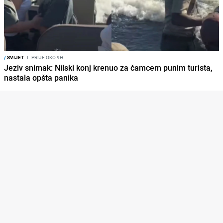
/
SVIJET
I
PRIJE OKO 9H
Jeziv snimak: Nilski konj krenuo za čamcem punim turista,
nastala opšta panika