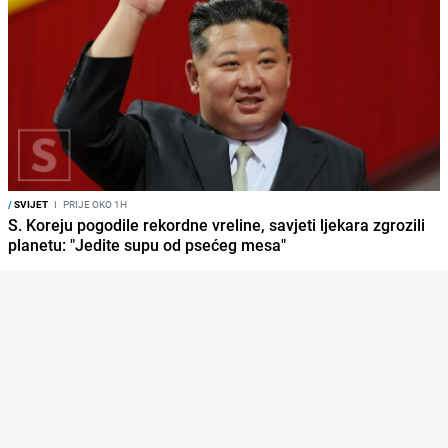
/
SVIJET
I
PRIJE OKO 1H
S. Koreju pogodile rekordne vreline, savjeti ljekara zgrozili
planetu: "Jedite supu od psećeg mesa"