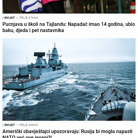
/
SVIJET
I
PRIJE 37MIN
Pucnjava u školi na Tajlandu: Napadač imao 14 godina, ubio
baku, djeda i pet nastavnika
/
SVIJET
I
PRIJE 54MIN
Američki obavještajci upozoravaju: Rusija bi mogla napasti
NATO već ove jeseni?!