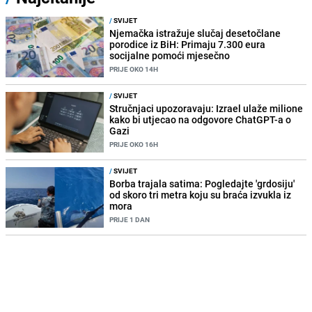
/
SVIJET
Njemačka istražuje slučaj desetočlane
porodice iz BiH: Primaju 7.300 eura
socijalne pomoći mjesečno
PRIJE OKO 14H
/
SVIJET
Stručnjaci upozoravaju: Izrael ulaže milione
kako bi utjecao na odgovore ChatGPT-a o
Gazi
PRIJE OKO 16H
/
SVIJET
Borba trajala satima: Pogledajte 'grdosiju'
od skoro tri metra koju su braća izvukla iz
mora
PRIJE 1 DAN