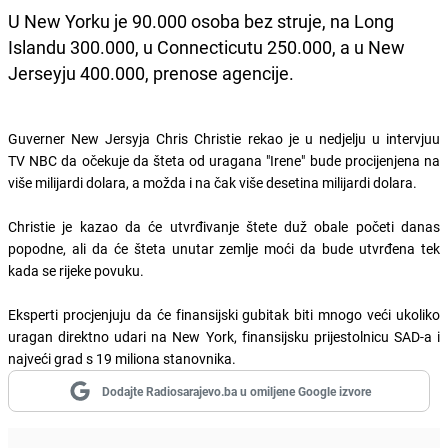
U New Yorku je 90.000 osoba bez struje, na Long
Islandu 300.000, u Connecticutu 250.000, a u New
Jerseyju 400.000, prenose agencije.
Guverner New Jersyja Chris Christie rekao je u nedjelju u intervjuu
TV NBC da očekuje da šteta od uragana "Irene" bude procijenjena na
više milijardi dolara, a možda i na čak više desetina milijardi dolara.
Christie je kazao da će utvrđivanje štete duž obale početi danas
popodne, ali da će šteta unutar zemlje moći da bude utvrđena tek
kada se rijeke povuku.
Eksperti procjenjuju da će finansijski gubitak biti mnogo veći ukoliko
uragan direktno udari na New York, finansijsku prijestolnicu SAD-a i
najveći grad s 19 miliona stanovnika.
Dodajte Radiosarajevo.ba u omiljene Google izvore