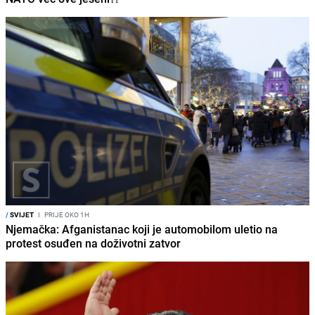
/
SVIJET
I
PRIJE OKO 1H
Njemačka: Afganistanac koji je automobilom uletio na
protest osuđen na doživotni zatvor