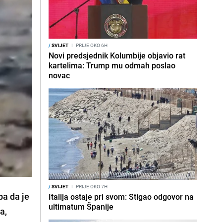
/
SVIJET
I
PRIJE OKO 6H
Novi predsjednik Kolumbije objavio rat
kartelima: Trump mu odmah poslao
novac
/
SVIJET
I
PRIJE OKO 7H
pa da je
Italija ostaje pri svom: Stigao odgovor na
ultimatum Španije
a,