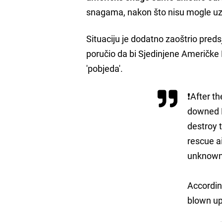
snagama, nakon što nisu mogle uzl
Situaciju je dodatno zaoštrio pre
poručio da bi Sjedinjene Američke 
'pobjeda'.
❗️After t
downed F
destroy 
rescue ai
unknown
Accordin
blown u