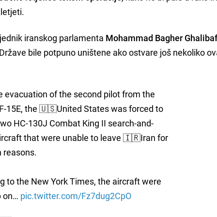
etjeti.
dsjednik iranskog parlamenta
Mohammad Bagher Ghaliba
Države bile potpuno uništene ako ostvare još nekoliko o
he evacuation of the second pilot from the
-15E, the 🇺🇸United States was forced to
two HC-130J Combat King II search-and-
rcraft that were unable to leave 🇮🇷Iran for
 reasons.
g to the New York Times, the aircraft were
p on…
pic.twitter.com/Fz7dug2CpO