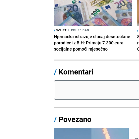
/
SVIJET
I
PRIJE 1 DAN
/
Njemačka istražuje slučaj desetočlane
porodice iz BiH: Primaju 7.300 eura
socijalne pomoći mjesečno
/
Komentari
/
Povezano
05