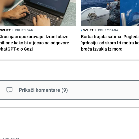
SVIJET
I
PRIJE 1 DAN
/
SVIJET
I
PRIJE 2 DANA
Stručnjaci upozoravaju: Izrael ulaže
Borba trajala satima: Pogled
milione kako bi utjecao na odgovore
'grdosiju' od skoro tri metra k
ChatGPT-a o Gazi
braća izvukla iz mora
Prikaži komentare
(
9
)
.04.26. 12:32