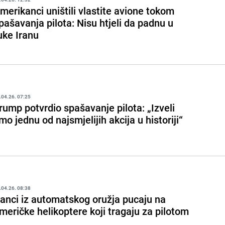
merikanci uništili vlastite avione tokom
pašavanja pilota: Nisu htjeli da padnu u
uke Iranu
.04.26. 07:25
rump potvrdio spašavanje pilota: „Izveli
mo jednu od najsmjelijih akcija u historiji“
.04.26. 08:38
ranci iz automatskog oružja pucaju na
meričke helikoptere koji tragaju za pilotom