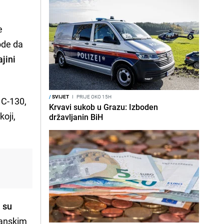
e
ode da
ajini
/
SVIJET
I
PRIJE OKO 15H
n C-130,
Krvavi sukob u Grazu: Izboden
koji,
državljanin BiH
 su
iranskim