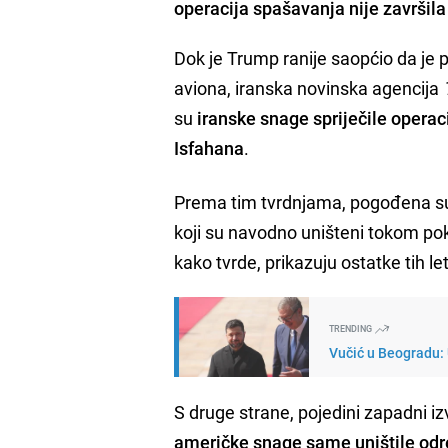
operacija spašavanja nije završila
Dok je Trump ranije saopćio da je pi
aviona, iranska novinska agencija
su
iranske snage spriječile operacij
Isfahana
.
Prema tim tvrdnjama, pogođena su
koji su navodno uništeni tokom pokuš
kako tvrde, prikazuju ostatke tih let
TRENDING
Vučić u Beogradu: 
S druge strane, pojedini zapadni i
američke snage same uništile odr