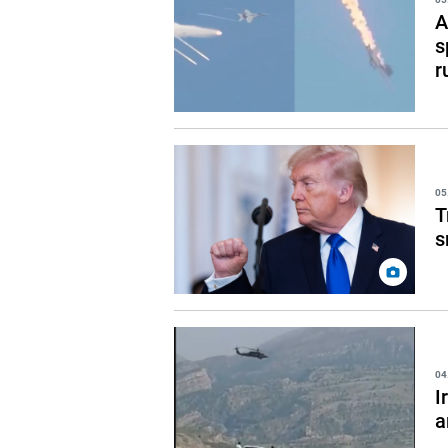
A
s
r
05
T
s
04
I
a