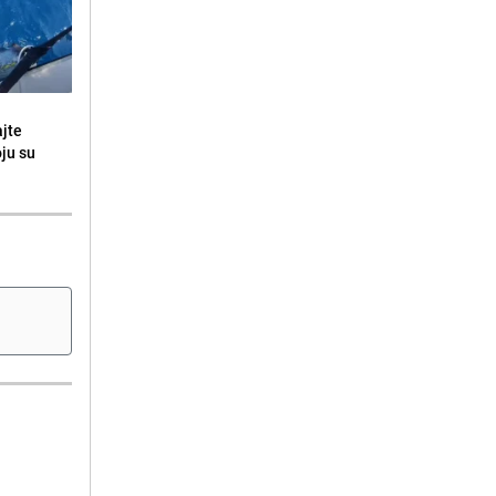
ajte
oju su