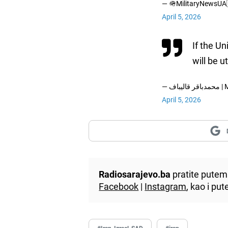
— 🪖MilitaryNewsUA
April 5, 2026
If the Un
will be u
— مح
April 5, 2026
Radiosarajevo.ba
pratite putem 
Facebook
|
Instagram
, kao i p
#Iran_Izrael_SAD
#iran