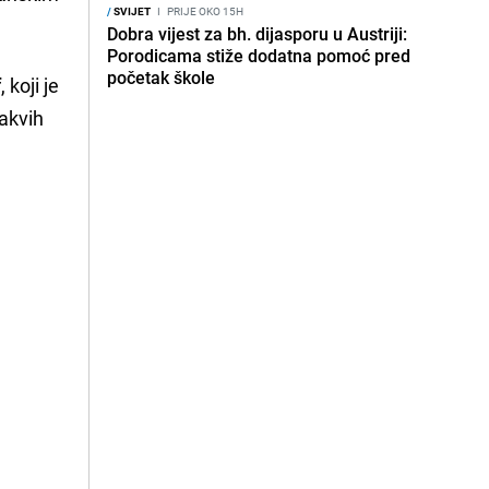
/
SVIJET
I
PRIJE OKO 15H
Dobra vijest za bh. dijasporu u Austriji:
Porodicama stiže dodatna pomoć pred
početak škole
f
, koji je
vakvih