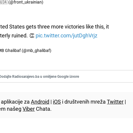
🇦 (@front_ukrainian)
ited States gets three more victories like this, it
tterly ruined. 👏
pic.twitter.com/jutDghVrjz
مدباقر قالیباف | MB Ghalibaf (@mb_ghalibaf)
Dodajte Radiosarajevo.ba u omiljene Google izvore
aplikacije za
Android
|
iOS
i društvenih mreža
Twitter
|
utem našeg
Viber
Chata.