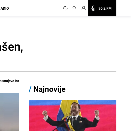
RADIO
90,2 FM
ašen,
osarajevo.ba
/
Najnovije