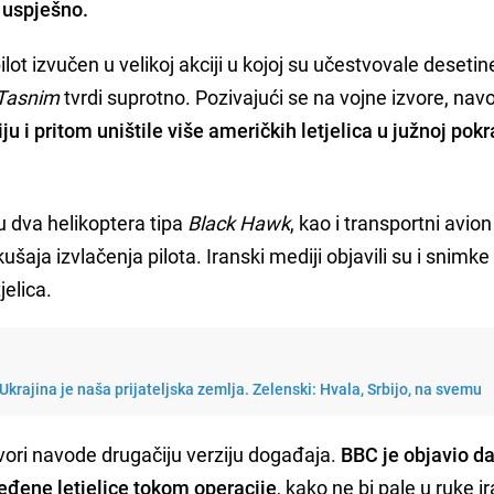
 uspješno.
lot izvučen u velikoj akciji u kojoj su učestvovale desetin
Tasnim
tvrdi suprotno. Pozivajući se na vojne izvore, nav
u i pritom uništile više američkih letjelica u južnoj pokr
 dva helikoptera tipa
Black Hawk
, kao i transportni avio
aja izvlačenja pilota. Iranski mediji objavili su i snimke 
jelica.
Ukrajina je naša prijateljska zemlja. Zelenski: Hvala, Srbijo, na svemu
zvori navode drugačiju verziju događaja.
BBC je objavio da
eđene letjelice tokom operacije
, kako ne bi pale u ruke 