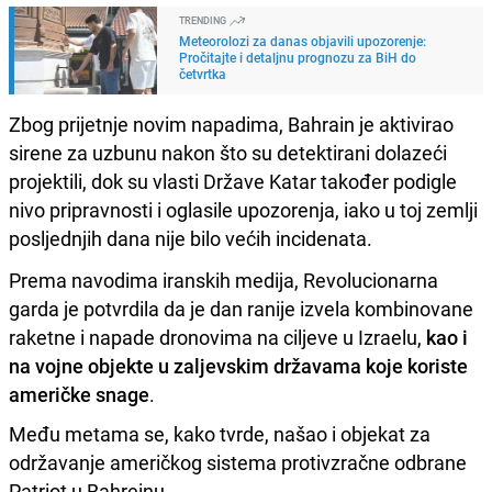
TRENDING
Meteorolozi za danas objavili upozorenje:
Pročitajte i detaljnu prognozu za BiH do
četvrtka
Zbog prijetnje novim napadima, Bahrain je aktivirao
sirene za uzbunu nakon što su detektirani dolazeći
projektili, dok su vlasti Države Katar također podigle
nivo pripravnosti i oglasile upozorenja, iako u toj zemlji
posljednjih dana nije bilo većih incidenata.
Prema navodima iranskih medija, Revolucionarna
garda je potvrdila da je dan ranije izvela kombinovane
raketne i napade dronovima na ciljeve u Izraelu,
kao i
na vojne objekte u zaljevskim državama koje koriste
američke snage
.
Među metama se, kako tvrde, našao i objekat za
održavanje američkog sistema protivzračne odbrane
Patriot u Bahreinu.