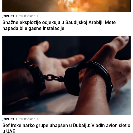
/
SVIJET
I
PRIJE OKO 3H
Snažne eksplozije odjekuju u Saudijskoj Arabiji: Mete
napada bile gasne instalacije
/
SVIJET
I
PRIJE OKO 3H
Šef irske narko grupe uhapšen u Dubaiju: Vladin avion sletio
u UAE