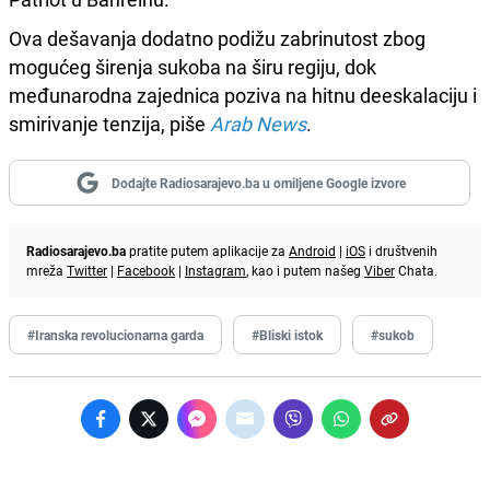
Ova dešavanja dodatno podižu zabrinutost zbog
mogućeg širenja sukoba na širu regiju, dok
međunarodna zajednica poziva na hitnu deeskalaciju i
smirivanje tenzija, piše
Arab News
.
Dodajte Radiosarajevo.ba u omiljene Google izvore
Radiosarajevo.ba
pratite putem aplikacije za
Android
|
iOS
i društvenih
mreža
Twitter
|
Facebook
|
Instagram
, kao i putem našeg
Viber
Chata.
#Iranska revolucionarna garda
#Bliski istok
#sukob