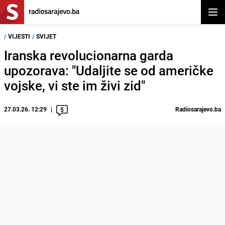
Otvor
/
VIJESTI
/
SVIJET
Iranska revolucionarna garda
upozorava: "Udaljite se od američke
vojske, vi ste im živi zid"
27.03.26. 12:29
Radiosarajevo.ba
5