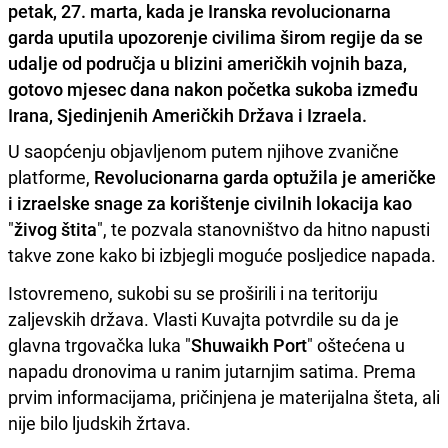
petak, 27. marta, kada je Iranska revolucionarna
garda uputila upozorenje civilima širom regije da se
udalje od područja u blizini američkih vojnih baza,
gotovo mjesec dana nakon početka sukoba između
Irana, Sjedinjenih Američkih Država i Izraela.
U saopćenju objavljenom putem njihove zvanične
platforme,
Revolucionarna garda optužila je američke
i izraelske snage za korištenje civilnih lokacija kao
"
živog štita
", te pozvala stanovništvo da hitno napusti
takve zone kako bi izbjegli moguće posljedice napada.
Istovremeno, sukobi su se proširili i na teritoriju
zaljevskih država. Vlasti Kuvajta potvrdile su da je
glavna trgovačka luka "
Shuwaikh Port
" oštećena u
napadu dronovima u ranim jutarnjim satima. Prema
prvim informacijama, pričinjena je materijalna šteta, ali
nije bilo ljudskih žrtava.