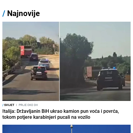
/
Najnovije
/
SVIJET
I
PRIJE OKO 3H
Italija: Državljanin BiH ukrao kamion pun voća i povrća,
tokom potjere karabinjeri pucali na vozilo