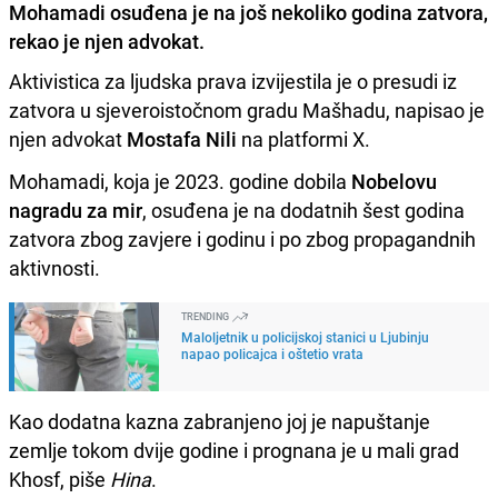
Mohamadi osuđena je na još nekoliko godina zatvora,
rekao je njen advokat.
Aktivistica za ljudska prava izvijestila je o presudi iz
zatvora u sjeveroistočnom gradu Mašhadu, napisao je
njen advokat
Mostafa Nili
na platformi X.
Mohamadi, koja je 2023. godine dobila
Nobelovu
nagradu za mir
, osuđena je na dodatnih šest godina
zatvora zbog zavjere i godinu i po zbog propagandnih
aktivnosti.
TRENDING
Maloljetnik u policijskoj stanici u Ljubinju
napao policajca i oštetio vrata
Kao dodatna kazna zabranjeno joj je napuštanje
zemlje tokom dvije godine i prognana je u mali grad
Khosf, piše
Hina
.