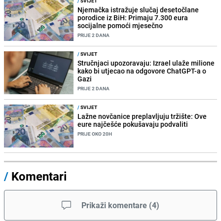
/
SVIJET
Njemačka istražuje slučaj desetočlane
porodice iz BiH: Primaju 7.300 eura
socijalne pomoći mjesečno
PRIJE 2 DANA
/
SVIJET
Stručnjaci upozoravaju: Izrael ulaže milione
kako bi utjecao na odgovore ChatGPT-a o
Gazi
PRIJE 2 DANA
/
SVIJET
Lažne novčanice preplavljuju tržište: Ove
eure najčešće pokušavaju podvaliti
PRIJE OKO 20H
/
Komentari
Prikaži komentare
(
4
)