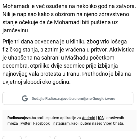
Mohamadi je već osuđena na nekoliko godina zatvora.
Nili je napisao kako s obzirom na njeno zdravstveno
stanje očekuje da će Mohamadi biti puštena uz
jamčevinu.
Prije tri dana odvedena je u kliniku zbog vrlo lošega
fizičkog stanja, a zatim je vraćena u pritvor. Aktivistica
je uhapšena na sahrani u Mašhadu početkom
decembra, otprilike dvije sedmice prije izbijanja
najnovijeg vala protesta u Iranu. Prethodno je bila na
uvjetnoj slobodi oko godinu.
Dodajte Radiosarajevo.ba u omiljene Google izvore
Radiosarajevo.ba
pratite putem aplikacije za
Android
|
iOS
i društvenih
mreža
Twitter
|
Facebook
|
Instagram
, kao i putem našeg
Viber
Chata.