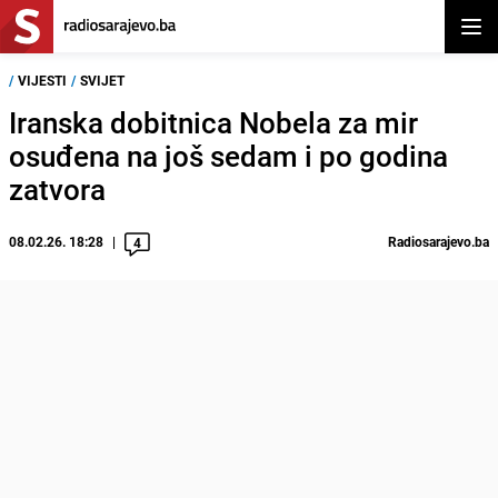
Otvor
/
VIJESTI
/
SVIJET
Iranska dobitnica Nobela za mir
osuđena na još sedam i po godina
zatvora
08.02.26. 18:28
Radiosarajevo.ba
4