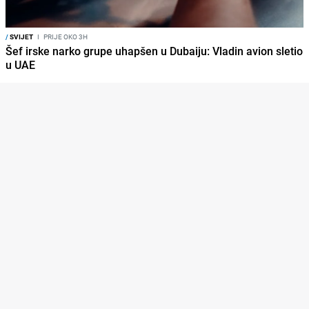
/
SVIJET
I
PRIJE OKO 3H
Šef irske narko grupe uhapšen u Dubaiju: Vladin avion sletio
u UAE