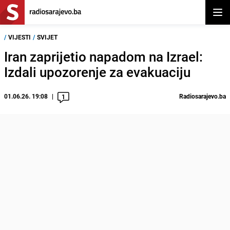
Otvor
/
VIJESTI
/
SVIJET
Iran zaprijetio napadom na Izrael:
Izdali upozorenje za evakuaciju
01.06.26. 19:08
Radiosarajevo.ba
1