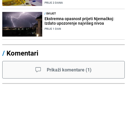
PRIJE 2 DANA
/
SVIJET
Ekstremna opasnost prijeti Njemačkoj:
Izdato upozorenje najvišeg nivoa
PRIJE 1 DAN
/
Komentari
Prikaži komentare
(
1
)