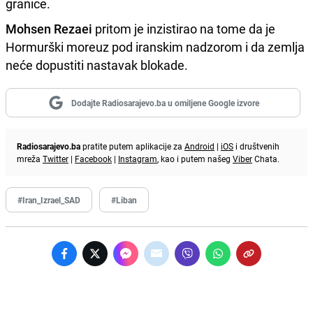
granice.
Mohsen Rezaei
pritom je inzistirao na tome da je
Hormurški moreuz pod iranskim nadzorom i da zemlja
neće dopustiti nastavak blokade.
Dodajte Radiosarajevo.ba u omiljene Google izvore
Radiosarajevo.ba
pratite putem aplikacije za
Android
|
iOS
i društvenih
mreža
Twitter
|
Facebook
|
Instagram
, kao i putem našeg
Viber
Chata.
#Iran_Izrael_SAD
#Liban