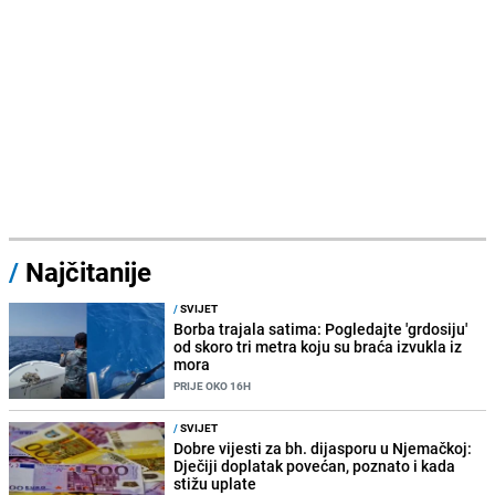
/
Najčitanije
/
SVIJET
Borba trajala satima: Pogledajte 'grdosiju'
od skoro tri metra koju su braća izvukla iz
mora
PRIJE OKO 16H
/
SVIJET
Dobre vijesti za bh. dijasporu u Njemačkoj:
Dječiji doplatak povećan, poznato i kada
stižu uplate