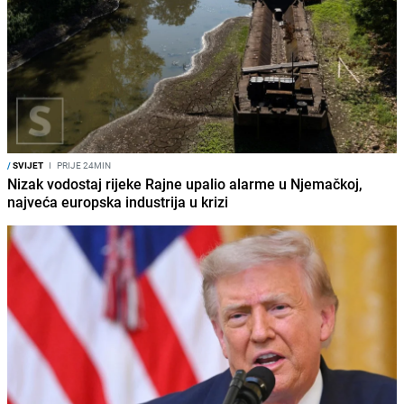
/
SVIJET
I
PRIJE 24MIN
Nizak vodostaj rijeke Rajne upalio alarme u Njemačkoj,
najveća europska industrija u krizi