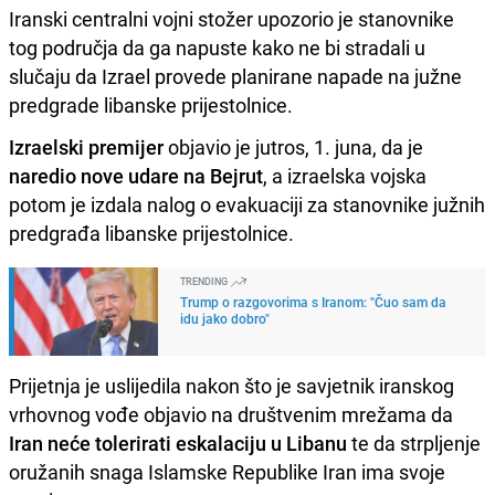
Iranski centralni vojni stožer upozorio je stanovnike
tog područja da ga napuste kako ne bi stradali u
slučaju da Izrael provede planirane napade na južne
predgrade libanske prijestolnice.
Izraelski premijer
objavio je jutros, 1. juna, da je
naredio nove udare na Bejrut
, a izraelska vojska
potom je izdala nalog o evakuaciji za stanovnike južnih
predgrađa libanske prijestolnice.
TRENDING
Trump o razgovorima s Iranom: "Čuo sam da
idu jako dobro"
Prijetnja je uslijedila nakon što je savjetnik iranskog
vrhovnog vođe objavio na društvenim mrežama da
Iran neće tolerirati eskalaciju u Libanu
te da strpljenje
oružanih snaga Islamske Republike Iran ima svoje