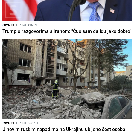
/
SVIJET
I
PRIJE 41MIN
Trump o razgovorima s Iranom: "Čuo sam da idu jako dobro"
/
SVIJET
I
PRIJE OKO 1H
U novim ruskim napadima na Ukrajinu ubijeno šest osoba