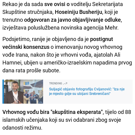
Rekao je da sada
sve ovisi o
voditelju Sekretarijata
Skupštine stručnjaka,
Hoseiniju Busheriju
, koji je
trenutno
odgovoran za javno objavljivanje odluke
,
izvještava poluslužbena novinska agencija Mehr.
Podsjetimo, ranije je objavljeno da je
postignut
većinski konsenzus
o imenovanju novog vrhovnog
vođe Irana, nakon što je vrhovni vođa, ajatolah Ali
Hamnei, ubijen u američko-izraelskim napadima prvog
dana rata prošle subote.
TRENDING
Suljagić objavio fotografiju Cvijanović: "Iza nje
je mjesto gdje su ubijani Srebreničani"
Vrhovnog vođu bira "skupština eksperata"
, tijelo od 88
islamskih učenjaka koji su svi odabrani zbog svoje
odanosti režimu.