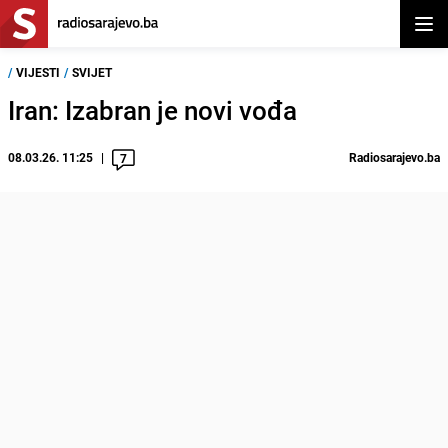
Otvor
/
VIJESTI
/
SVIJET
Iran: Izabran je novi vođa
08.03.26. 11:25
Radiosarajevo.ba
7