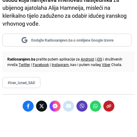
ubijenog ajatolaha Alija Hamneija, misleći na
klerikalno tijelo zaduženo za odabir idućeg iranskog
vrhovnog vođe.
Dodajte Radiosarajevo.ba u omiljene Google izvore
Radiosarajevo.ba
pratite putem aplikacije za
Android
|
iOS
i društvenih
mreža
Twitter
|
Facebook
|
Instagram
, kao i putem našeg
Viber
Chata.
#Iran_Izrael_SAD