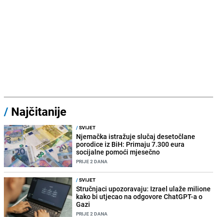
/
Najčitanije
/
SVIJET
Njemačka istražuje slučaj desetočlane
porodice iz BiH: Primaju 7.300 eura
socijalne pomoći mjesečno
PRIJE 2 DANA
/
SVIJET
Stručnjaci upozoravaju: Izrael ulaže milione
kako bi utjecao na odgovore ChatGPT-a o
Gazi
PRIJE 2 DANA