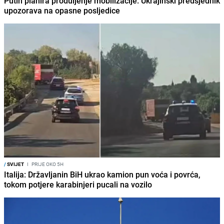
Putin planira produljenje mobilizacije: Ukrajinski predsjednik
upozorava na opasne posljedice
/
SVIJET
I
PRIJE OKO 5H
Italija: Državljanin BiH ukrao kamion pun voća i povrća,
tokom potjere karabinjeri pucali na vozilo