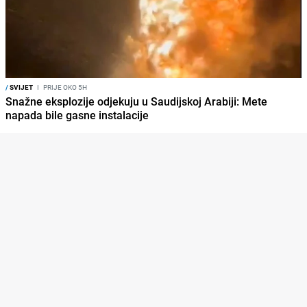
/
SVIJET
I
PRIJE OKO 5H
Snažne eksplozije odjekuju u Saudijskoj Arabiji: Mete
napada bile gasne instalacije