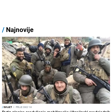
/
Najnovije
/
SVIJET
I
PRIJE OKO 1H