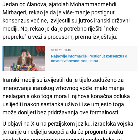
Jedan od članova, ajatolah Mohammadmehdi
Mirbaqeri, rekao je da je više-manje postignut
konsenzus većine, izvijestili su jutros iranski državni
mediji. No, rekao je da je potrebno riješiti "neke
prepreke" u vezi s procesom, prema izvještaju.
08.03.26. 08:40
Najnovije informacije: Postignut konsenzus o
novom vrhovnom vođi Irana
Iranski mediji su izvijestili da je tijelo zaduženo za
imenovanje iranskog vrhovnog vođe imalo manja
neslaganja oko toga mora li njihova konačna odluka
uslijediti nakon sastanka uživo ili se umjesto toga
može donijeti bez pridržavanja ove formalnosti.
U objavi na X-u na perzijskom jeziku,
izraelska vojska
je ranije u nedjelju saopćila da će
progoniti svaku
osobu koja namjerava imenovati nasljednika
za