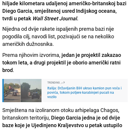
hiljade kilometara udaljenoj američko-britanskoj bazi
Diego Garcia, smještenoj usred Indijskog oceana,
tvrdi u petak
Wall Street Journal
.
Nijedna od dvije rakete ispaljenih prema bazi nije
pogodila cilj, navodi list, pozivajući se na nekoliko
američkih dužnosnika.
Prema njihovim izvorima,
jedan je projektil zakazao
tokom leta, a drugi projektil je oborio američki ratni
brod
.
TRENDING
Italija: Državljanin BiH ukrao kamion pun voća i
povrća, tokom potjere karabinjeri pucali na
vozilo
Smještena na izoliranom otoku arhipelaga Chagos,
britanskom teritoriju,
Diego Garcia jedna je od dvije
baze koje je Ujedinjeno Kraljevstvo u petak ustupilo