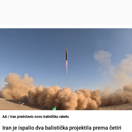
AA / Iran predstavio novu balističku raketu
Iran je ispalio dva balistička projektila prema četiri