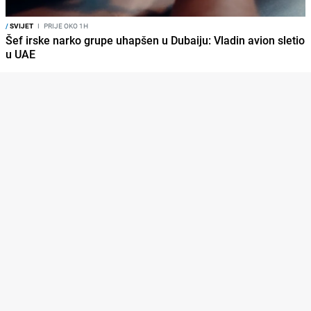
/
SVIJET
I
PRIJE OKO 1H
Šef irske narko grupe uhapšen u Dubaiju: Vladin avion sletio
u UAE