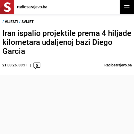
Otvor
/
VIJESTI
/
SVIJET
Iran ispalio projektile prema 4 hiljade
kilometara udaljenoj bazi Diego
Garcia
21.03.26. 09:11
Radiosarajevo.ba
5