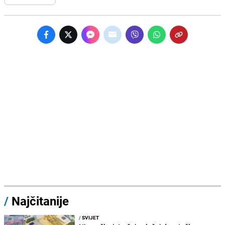
/
Najčitanije
/
SVIJET