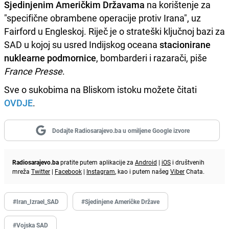
Sjedinjenim Američkim Državama
na korištenje za
"specifične obrambene operacije protiv Irana", uz
Fairford u Engleskoj. Riječ je o strateški ključnoj bazi za
SAD u kojoj su usred Indijskog oceana
stacionirane
nuklearne podmornice
, bombarderi i razarači, piše
France Presse
.
Sve o sukobima na Bliskom istoku možete čitati
OVDJE
.
Dodajte Radiosarajevo.ba u omiljene Google izvore
Radiosarajevo.ba
pratite putem aplikacije za
Android
|
iOS
i društvenih
mreža
Twitter
|
Facebook
|
Instagram
, kao i putem našeg
Viber
Chata.
#Iran_Izrael_SAD
#Sjedinjene Američke Države
#Vojska SAD