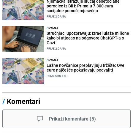
Njemačka istražuje slučaj desetočlane
porodice iz BiH: Primaju 7.300 eura
socijalne pomoći mjesečno
PRIJE 2 DANA
/
SVIJET
Stručnjaci upozoravaju: Izrael ulaže milione
kako bi utjecao na odgovore ChatGPT-a o
Gazi
PRIJE 2 DANA
/
SVIJET
Lažne novčanice preplavljuju tržište: Ove
eure najčešće pokušavaju podvaliti
PRIJE OKO 17H
/
Komentari
Prikaži komentare
(
5
)