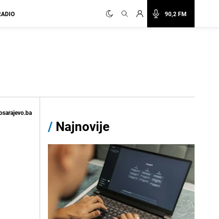
RADIO
90,2 FM
osarajevo.ba
/
Najnovije