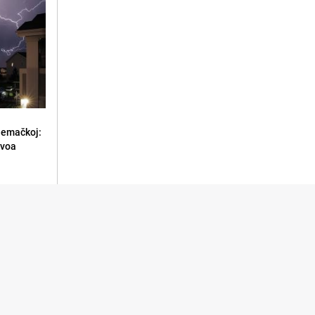
jemačkoj:
ivoa