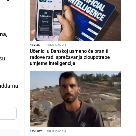
ma,
/
SVIJET
I
PRIJE OKO 2H
Učenici u Danskoj usmeno će braniti
radove radi sprečavanja zloupotrebe
 su
umjetne inteligencije
 Saddama
/
SVIJET
I
PRIJE OKO 2H