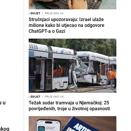
/
SVIJET
I
PRIJE OKO 1H
Stručnjaci upozoravaju: Izrael ulaže
milione kako bi utjecao na odgovore
ChatGPT-a o Gazi
/
SVIJET
I
PRIJE OKO 1H
u u
Težak sudar tramvaja u Njemačkoj: 25
povrijeđenih, troje u životnoj opasnosti
jskog