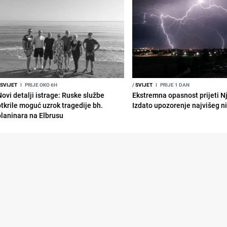
SVIJET
I
PRIJE OKO 6H
/
SVIJET
I
PRIJE 1 DAN
Novi detalji istrage: Ruske službe
Ekstremna opasnost prijeti N
otkrile moguć uzrok tragedije bh.
Izdato upozorenje najvišeg n
planinara na Elbrusu