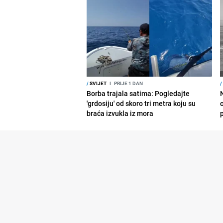
/
SVIJET
I
PRIJE 1 DAN
/
Borba trajala satima: Pogledajte
'grdosiju' od skoro tri metra koju su
braća izvukla iz mora