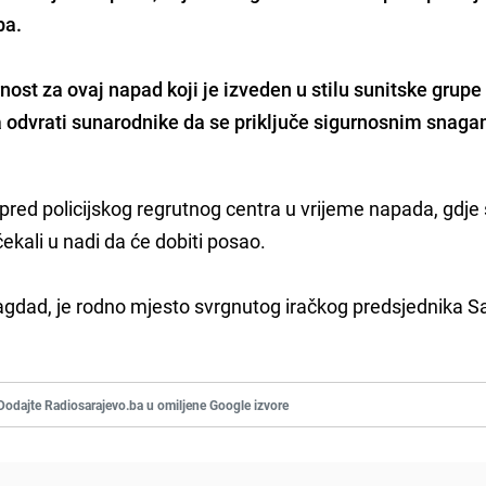
ba.
ost za ovaj napad koji je izveden u stilu sunitske grupe
 odvrati sunarodnike da se priključe sigurnosnim snaga
spred policijskog regrutnog centra u vrijeme napada, gdje
kali u nadi da će dobiti posao.
 Bagdad, je rodno mjesto svrgnutog iračkog predsjednika
Dodajte Radiosarajevo.ba u omiljene Google izvore