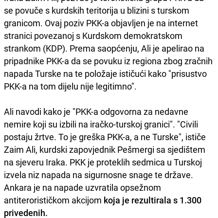
se povuče s kurdskih teritorija u blizini s turskom
granicom. Ovaj poziv PKK-a objavljen je na internet
stranici povezanoj s Kurdskom demokratskom
strankom (KDP). Prema saopćenju, Ali je apelirao na
pripadnike PKK-a da se povuku iz regiona zbog zračnih
napada Turske na te položaje ističući kako "prisustvo
PKK-a na tom dijelu nije legitimno".
Ali navodi kako je "PKK-a odgovorna za nedavne
nemire koji su izbili na iračko-turskoj granici". "Civili
postaju žrtve. To je greška PKK-a, a ne Turske", ističe
Zaim Ali, kurdski zapovjednik Pešmergi sa sjedištem
na sjeveru Iraka. PKK je proteklih sedmica u Turskoj
izvela niz napada na sigurnosne snage te države.
Ankara je na napade uzvratila opsežnom
antiterorističkom akcijom
koja je rezultirala s 1.300
privedenih.