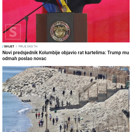
/
SVIJET
I
PRIJE OKO 7H
Novi predsjednik Kolumbije objavio rat kartelima: Trump mu
odmah poslao novac