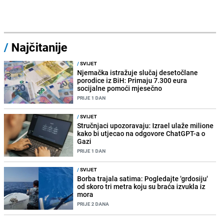
/
Najčitanije
/
SVIJET
Njemačka istražuje slučaj desetočlane
porodice iz BiH: Primaju 7.300 eura
socijalne pomoći mjesečno
PRIJE 1 DAN
/
SVIJET
Stručnjaci upozoravaju: Izrael ulaže milione
kako bi utjecao na odgovore ChatGPT-a o
Gazi
PRIJE 1 DAN
/
SVIJET
Borba trajala satima: Pogledajte 'grdosiju'
od skoro tri metra koju su braća izvukla iz
mora
PRIJE 2 DANA