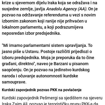
krize u sjevernom dijelu
Iraka
koja se odražava i na
susjedne zemlje, javlja
Anadolu Agency (AA).
On je
pozvao na održavanje referenduma u vezi s novim
izbornim zakonom koji ranije nije prihvaćen u
lokalnom parlamentu, a koji podrazumijeva
neposredan izbor predsjednika.
"Mi imamo parlamentarni sistem upravljanja. To
jasno piše u Ustavu. Postoje različiti prijedlozi o
izboru predsjednika. Moja je preporuka da to čine
građani, direktno", naveo je Barzani u pisanom
saopćenju.
On je pozvao na jedinstvo kurdskog
naroda
i očuvanje autonomnosti kurdske
samouprave.
Kurdski zapovjednik pozvao PKK na povlačenje
Kurdski zapovjednik Pešmergi sa sjedištem na sjeveru
Iraka Zaim Ali, pozvao je terorističku grupu PKK-a da