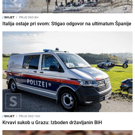
/
SVIJET
I
PRIJE OKO 8H
Italija ostaje pri svom: Stigao odgovor na ultimatum Španije
/
SVIJET
I
PRIJE OKO 16H
Krvavi sukob u Grazu: Izboden državljanin BiH