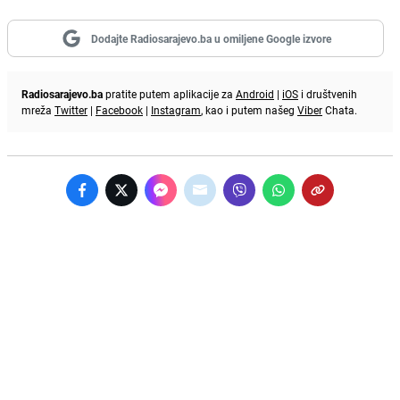
Dodajte Radiosarajevo.ba u omiljene Google izvore
Radiosarajevo.ba
pratite putem aplikacije za
Android
|
iOS
i društvenih
mreža
Twitter
|
Facebook
|
Instagram
, kao i putem našeg
Viber
Chata.