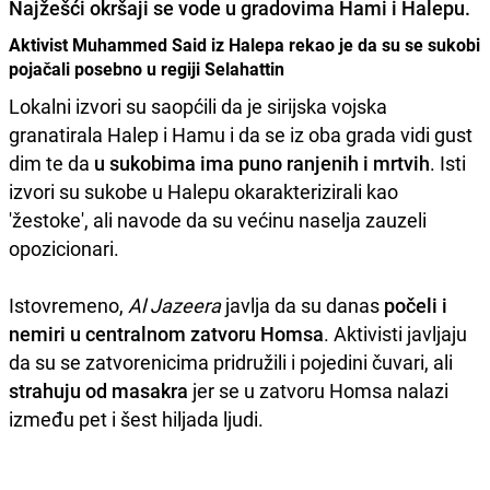
Najžešći okršaji
se vode u gradovima Hami i Halepu.
Aktivist Muhammed Said iz Halepa rekao je da su se sukobi
pojačali posebno u regiji Selahattin
Lokalni izvori su saopćili da je sirijska vojska
granatirala Halep i Hamu i da se iz oba grada vidi gust
dim te da
u sukobima ima puno ranjenih i mrtvih
. Isti
izvori su sukobe u Halepu okarakterizirali kao
'žestoke', ali navode da su većinu naselja zauzeli
opozicionari.
Istovremeno,
Al Jazeera
javlja da su danas
počeli i
nemiri u centralnom zatvoru Homsa
. Aktivisti javljaju
da su se zatvorenicima pridružili i pojedini čuvari, ali
strahuju od masakra
jer se u zatvoru Homsa nalazi
između pet i šest hiljada ljudi.