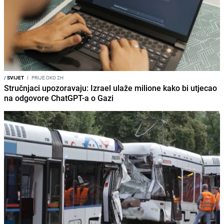
/
SVIJET
I
PRIJE OKO 2H
Stručnjaci upozoravaju: Izrael ulaže milione kako bi utjecao
na odgovore ChatGPT-a o Gazi