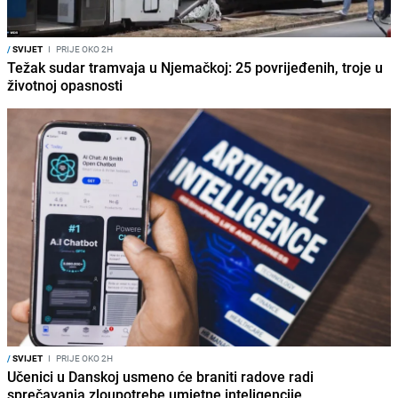
/
SVIJET
I
PRIJE OKO 2H
Težak sudar tramvaja u Njemačkoj: 25 povrijeđenih, troje u
životnoj opasnosti
/
SVIJET
I
PRIJE OKO 2H
Učenici u Danskoj usmeno će braniti radove radi
sprečavanja zloupotrebe umjetne inteligencije