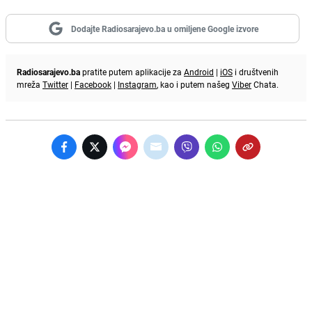
Dodajte Radiosarajevo.ba u omiljene Google izvore
Radiosarajevo.ba
pratite putem aplikacije za
Android
|
iOS
i društvenih
mreža
Twitter
|
Facebook
|
Instagram
, kao i putem našeg
Viber
Chata.