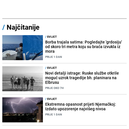
/
Najčitanije
/
SVIJET
Borba trajala satima: Pogledajte 'grdosiju'
od skoro tri metra koju su braća izvukla iz
mora
PRIJE 1 DAN
/
SVIJET
Novi detalji istrage: Ruske službe otkrile
moguć uzrok tragedije bh. planinara na
Elbrusu
PRIJE OKO 7H
/
SVIJET
Ekstremna opasnost prijeti Njemačkoj:
Izdato upozorenje najvišeg nivoa
PRIJE 1 DAN