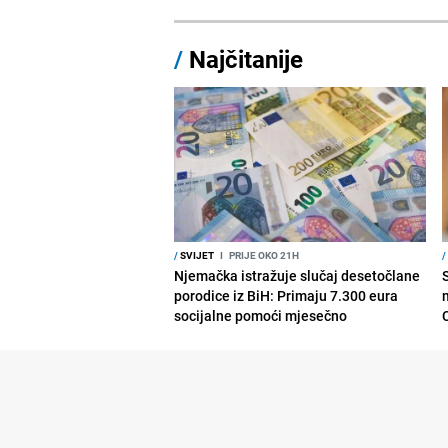
/
Najčitanije
/
SVIJET
I
PRIJE OKO 21H
/
Njemačka istražuje slučaj desetočlane
porodice iz BiH: Primaju 7.300 eura
socijalne pomoći mjesečno