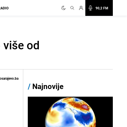
RADIO
90,2 FM
 više od
osarajevo.ba
/
Najnovije