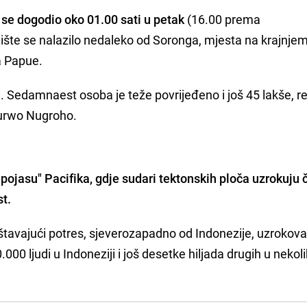
 se dogodio oko 01.00 sati u petak
(16.00 prema
šte se nalazilo nedaleko od Soronga, mjesta na krajnje
a Papue.
eći. Sedamnaest osoba je teže povrijeđeno i još 45 lakše, r
Purwo Nugroho.
pojasu" Pacifika, gdje sudari tektonskih ploča uzrokuju 
st.
štavajući potres, sjeverozapadno od Indonezije, uzrokova
000 ljudi u Indoneziji i još desetke hiljada drugih u nekol