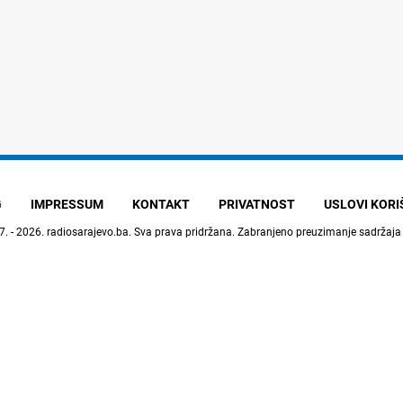
G
IMPRESSUM
KONTAKT
PRIVATNOST
USLOVI KOR
7. - 2026.
radiosarajevo.ba
. Sva prava pridržana. Zabranjeno preuzimanje sadržaja