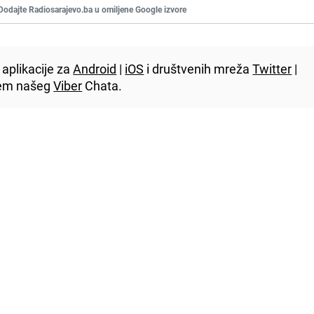
Dodajte Radiosarajevo.ba u omiljene Google izvore
aplikacije za
Android
|
iOS
i društvenih mreža
Twitter
|
utem našeg
Viber
Chata.