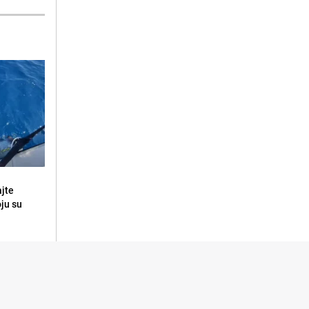
ajte
oju su