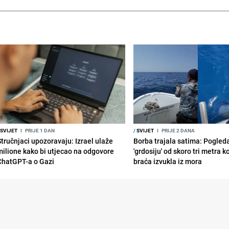
SVIJET
I
PRIJE 1 DAN
/
SVIJET
I
PRIJE 2 DANA
Stručnjaci upozoravaju: Izrael ulaže
Borba trajala satima: Pogled
milione kako bi utjecao na odgovore
'grdosiju' od skoro tri metra k
ChatGPT-a o Gazi
braća izvukla iz mora