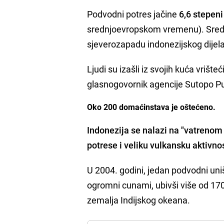
Podvodni potres jačine
6,6 stepeni
srednjoevropskom vremenu). Sredi
sjeverozapadu indonezijskog dijel
Ljudi su izašli iz svojih kuća vrišt
glasnogovornik agencije Sutopo 
Oko 200 domaćinstava je oštećeno.
Indonezija se nalazi na "vatrenom 
potrese i veliku vulkansku aktivno
U 2004. godini, jedan podvodni uni
ogromni cunami, ubivši više od 170.
zemalja Indijskog okeana.