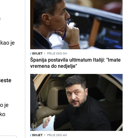
m
ekao je
/
SVIJET
I
PRIJE OKO 3H
Španija postavila ultimatum Italiji: "Imate
vremena do nedjelje"
česte
o je
iko
/
SVIJET
I
PRIJE OKO 4H