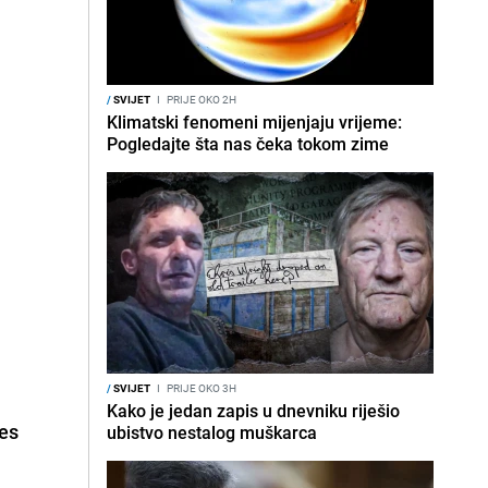
/
SVIJET
I
PRIJE OKO 2H
Klimatski fenomeni mijenjaju vrijeme:
Pogledajte šta nas čeka tokom zime
/
SVIJET
I
PRIJE OKO 3H
Kako je jedan zapis u dnevniku riješio
res
ubistvo nestalog muškarca