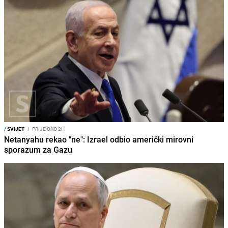
/
SVIJET
I
PRIJE OKO 2H
Netanyahu rekao "ne": Izrael odbio američki mirovni
sporazum za Gazu