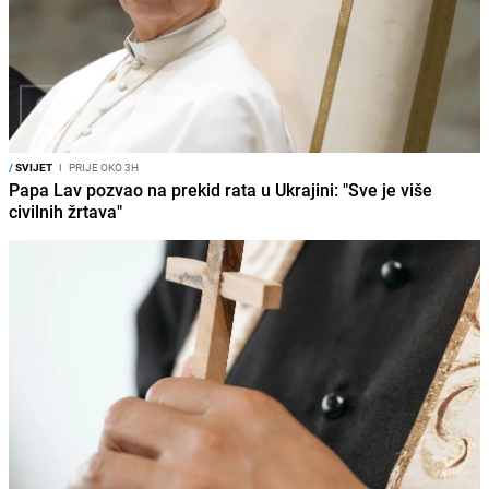
/
SVIJET
I
PRIJE OKO 3H
Papa Lav pozvao na prekid rata u Ukrajini: "Sve je više
civilnih žrtava"