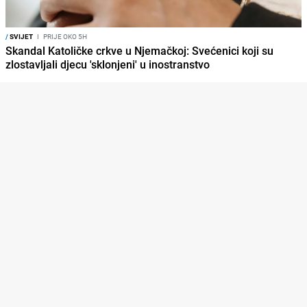
/
SVIJET
I
PRIJE OKO 5H
Skandal Katoličke crkve u Njemačkoj: Svećenici koji su
zlostavljali djecu 'sklonjeni' u inostranstvo