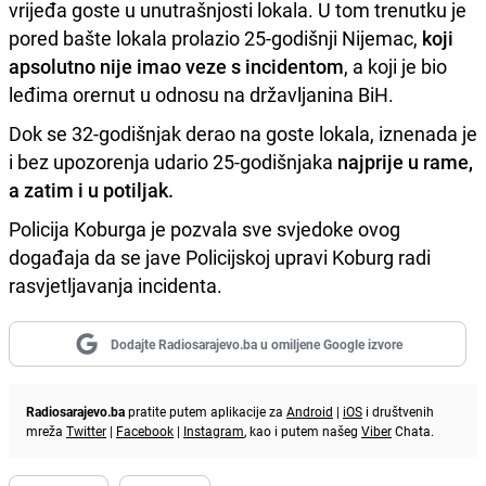
vrijeđa goste u unutrašnjosti lokala. U tom trenutku je
pored bašte lokala prolazio 25-godišnji Nijemac,
koji
apsolutno nije imao veze s incidentom
, a koji je bio
leđima orernut u odnosu na državljanina BiH.
Dok se 32-godišnjak derao na goste lokala, iznenada je
i bez upozorenja udario 25-godišnjaka
najprije u rame,
a zatim i u potiljak.
Policija Koburga je pozvala sve svjedoke ovog
događaja da se jave Policijskoj upravi Koburg radi
rasvjetljavanja incidenta.
Dodajte Radiosarajevo.ba u omiljene Google izvore
Radiosarajevo.ba
pratite putem aplikacije za
Android
|
iOS
i društvenih
mreža
Twitter
|
Facebook
|
Instagram
, kao i putem našeg
Viber
Chata.