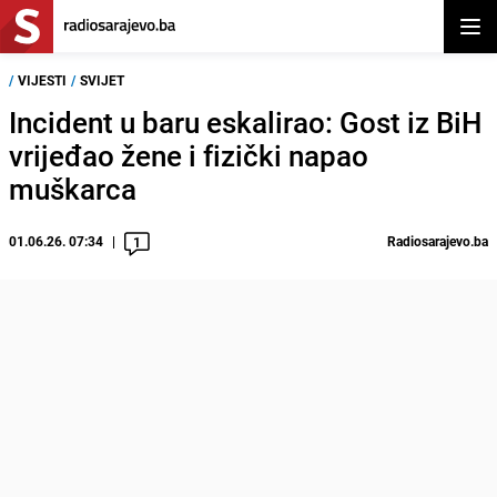
Otvor
/
VIJESTI
/
SVIJET
Incident u baru eskalirao: Gost iz BiH
vrijeđao žene i fizički napao
muškarca
01.06.26. 07:34
Radiosarajevo.ba
1