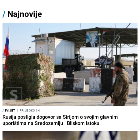
/
Najnovije
/
SVIJET
I
PRIJE OKO 1H
Rusija postigla dogovor sa Sirijom o svojim glavnim
uporištima na Sredozemlju i Bliskom istoku