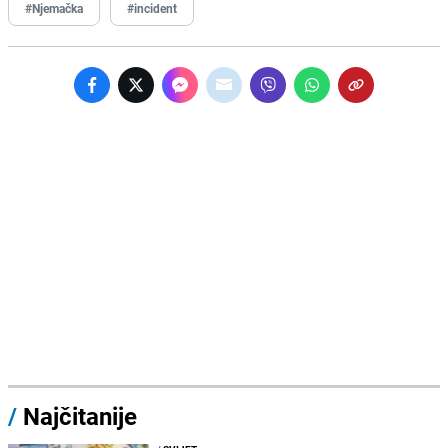
#Njemačka
#incident
/
Najčitanije