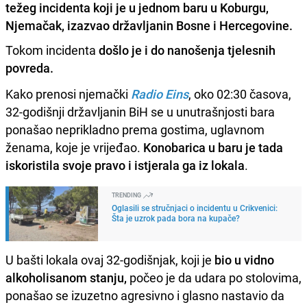
težeg incidenta koji je u jednom baru u Koburgu,
Njemačak, izazvao državljanin Bosne i Hercegovine.
Tokom incidenta
došlo je i do nanošenja tjelesnih
povreda.
Kako prenosi njemački
Radio Eins
, oko 02:30 časova,
32-godišnji državljanin BiH se u unutrašnjosti bara
ponašao neprikladno prema gostima, uglavnom
ženama, koje je vrijeđao.
Konobarica u baru je tada
iskoristila svoje pravo i istjerala ga iz lokala
.
TRENDING
Oglasili se stručnjaci o incidentu u Crikvenici:
Šta je uzrok pada bora na kupače?
U bašti lokala ovaj 32-godišnjak, koji je
bio u vidno
alkoholisanom stanju,
počeo je da udara po stolovima,
ponašao se izuzetno agresivno i glasno nastavio da