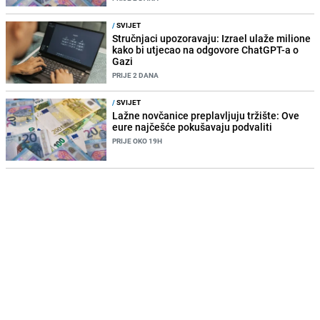
/
SVIJET
Stručnjaci upozoravaju: Izrael ulaže milione
kako bi utjecao na odgovore ChatGPT-a o
Gazi
PRIJE 2 DANA
/
SVIJET
Lažne novčanice preplavljuju tržište: Ove
eure najčešće pokušavaju podvaliti
PRIJE OKO 19H