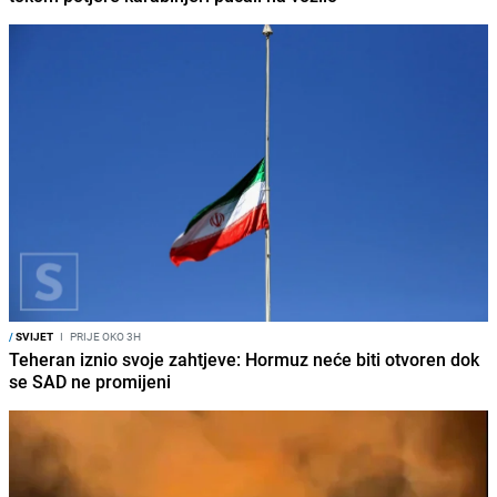
/
SVIJET
I
PRIJE OKO 3H
Teheran iznio svoje zahtjeve: Hormuz neće biti otvoren dok
se SAD ne promijeni