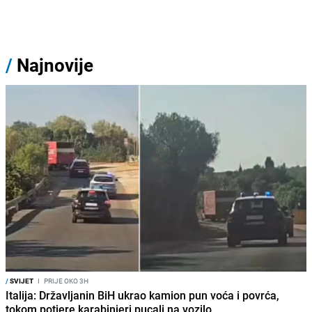
/
Najnovije
/
SVIJET
I
PRIJE OKO 3H
Italija: Državljanin BiH ukrao kamion pun voća i povrća,
tokom potjere karabinjeri pucali na vozilo