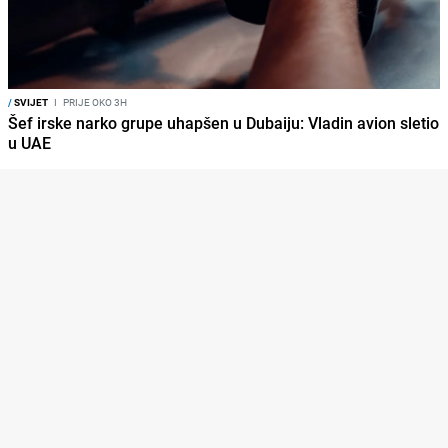
/
SVIJET
I
PRIJE OKO 3H
Šef irske narko grupe uhapšen u Dubaiju: Vladin avion sletio
u UAE