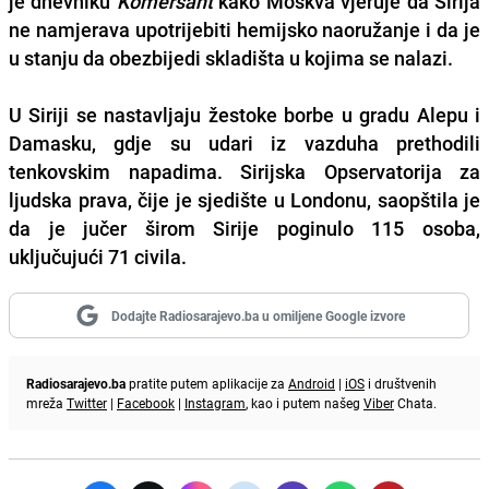
je dnevniku
Komersant
kako Moskva vjeruje da Sirija
ne namjerava upotrijebiti hemijsko naoružanje i da je
u stanju da obezbijedi skladišta u kojima se nalazi.
U Siriji se nastavljaju žestoke borbe u gradu Alepu i
Damasku, gdje su udari iz vazduha prethodili
tenkovskim napadima. Sirijska Opservatorija za
ljudska prava, čije je sjedište u Londonu, saopštila je
da je
jučer širom Sirije poginulo 115 osoba,
uključujući 71 civila
.
Dodajte Radiosarajevo.ba u omiljene Google izvore
Radiosarajevo.ba
pratite putem aplikacije za
Android
|
iOS
i društvenih
mreža
Twitter
|
Facebook
|
Instagram
, kao i putem našeg
Viber
Chata.