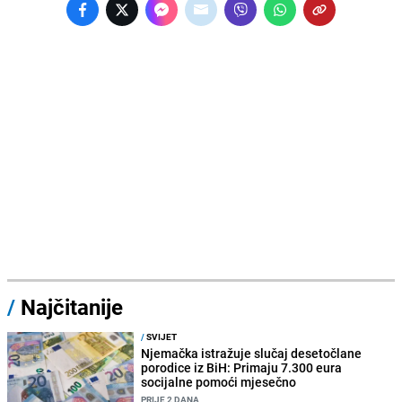
/
Najčitanije
/
SVIJET
Njemačka istražuje slučaj desetočlane
porodice iz BiH: Primaju 7.300 eura
socijalne pomoći mjesečno
PRIJE 2 DANA