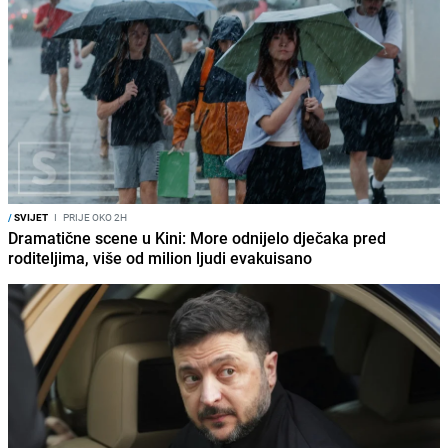
/
SVIJET
I
PRIJE OKO 2H
Dramatične scene u Kini: More odnijelo dječaka pred
roditeljima, više od milion ljudi evakuisano