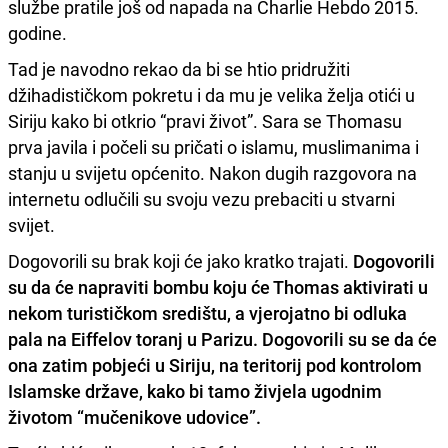
službe pratile još od napada na Charlie Hebdo 2015.
godine.
Tad je navodno rekao da bi se htio pridružiti
džihadističkom pokretu i da mu je velika želja otići u
Siriju kako bi otkrio “pravi život”. Sara se Thomasu
prva javila i počeli su pričati o islamu, muslimanima i
stanju u svijetu općenito. Nakon dugih razgovora na
internetu odlučili su svoju vezu prebaciti u stvarni
svijet.
Dogovorili su brak koji će jako kratko trajati.
Dogovorili
su da će napraviti bombu koju će Thomas aktivirati u
nekom turističkom središtu, a vjerojatno bi odluka
pala na Eiffelov toranj u Parizu. Dogovorili su se da će
ona zatim pobjeći u Siriju, na teritorij pod kontrolom
Islamske države, kako bi tamo živjela ugodnim
životom “mučenikove udovice”.