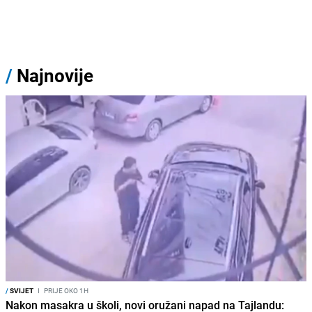
/
Najnovije
/
SVIJET
I
PRIJE OKO 1H
Nakon masakra u školi, novi oružani napad na Tajlandu: