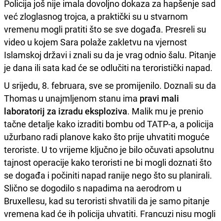
Policija još nije imala dovoljno dokaza za hapšenje sad
već zloglasnog trojca, a praktički su u stvarnom
vremenu mogli pratiti što se sve događa. Presreli su
video u kojem Sara polaže zakletvu na vjernost
Islamskoj državi i znali su da je vrag odnio šalu. Pitanje
je dana ili sata kad će se odlučiti na teroristički napad.
U srijedu, 8. februara, sve se promijenilo. Doznali su da
Thomas u unajmljenom stanu ima
pravi mali
laboratorij za izradu eksploziva
. Malik mu je prenio
tačne detalje kako izraditi bombu od TATP-a, a policija
užurbano radi planove kako što prije uhvatiti moguće
teroriste. U to vrijeme ključno je bilo očuvati apsolutnu
tajnost operacije kako teroristi ne bi mogli doznati što
se događa i počiniti napad ranije nego što su planirali.
Slično se dogodilo s napadima na aerodrom u
Bruxellesu, kad su teroristi shvatili da je samo pitanje
vremena kad će ih policija uhvatiti. Francuzi nisu mogli