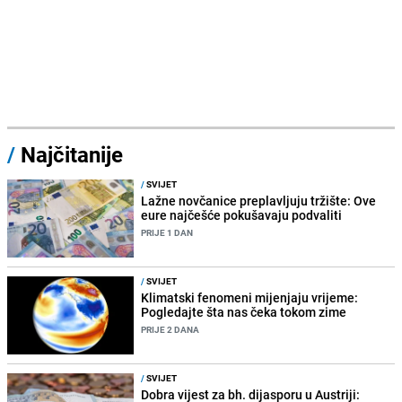
/
Najčitanije
/
SVIJET
Lažne novčanice preplavljuju tržište: Ove
eure najčešće pokušavaju podvaliti
PRIJE 1 DAN
/
SVIJET
Klimatski fenomeni mijenjaju vrijeme:
Pogledajte šta nas čeka tokom zime
PRIJE 2 DANA
/
SVIJET
Dobra vijest za bh. dijasporu u Austriji: