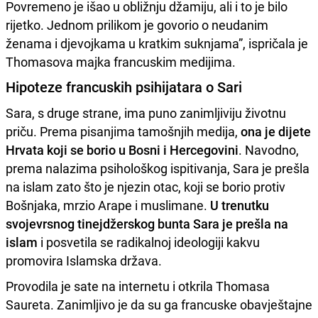
Povremeno je išao u obližnju džamiju, ali i to je bilo
rijetko. Jednom prilikom je govorio o neudanim
ženama i djevojkama u kratkim suknjama”, ispričala je
Thomasova majka francuskim medijima.
Hipoteze francuskih psihijatara o Sari
Sara, s druge strane, ima puno zanimljiviju životnu
priču. Prema pisanjima tamošnjih medija,
ona je dijete
Hrvata koji se borio u Bosni i Hercegovini
. Navodno,
prema nalazima psihološkog ispitivanja, Sara je prešla
na islam zato što je njezin otac, koji se borio protiv
Bošnjaka, mrzio Arape i muslimane.
U trenutku
svojevrsnog tinejdžerskog bunta Sara je prešla na
islam
i posvetila se radikalnoj ideologiji kakvu
promovira Islamska država.
Provodila je sate na internetu i otkrila Thomasa
Saureta. Zanimljivo je da su ga francuske obavještajne