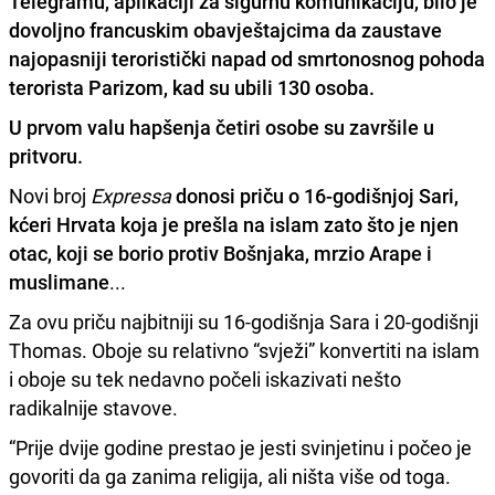
Telegramu, aplikaciji za sigurnu komunikaciju, bilo je
dovoljno francuskim obavještajcima da zaustave
najopasniji teroristički napad od smrtonosnog pohoda
terorista Parizom, kad su ubili 130 osoba.
U prvom valu hapšenja četiri osobe su završile u
pritvoru.
Novi broj
Expressa
donosi priču o 16-godišnjoj Sari,
kćeri Hrvata koja je prešla na islam zato što je njen
otac, koji se borio protiv Bošnjaka, mrzio Arape i
muslimane
...
Za ovu priču najbitniji su 16-godišnja Sara i 20-godišnji
Thomas. Oboje su relativno “svježi” konvertiti na islam
i oboje su tek nedavno počeli iskazivati nešto
radikalnije stavove.
“Prije dvije godine prestao je jesti svinjetinu i počeo je
govoriti da ga zanima religija, ali ništa više od toga.