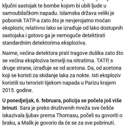
ključni sastojak te bombe kojom bi ubili ljude u
samoubilačkom napadu. Islamska država veliki je
pobornik TATP-a zato što je nevjerojatno moćan
eksploziv, relativno lako se izrađuje od lako dostupnih
sastojaka i gotovo ga je nemoguće detektirati
standardnim detektorima eksploziva.
Naime, većina detektora prati tragove dušika zato što
se većina eksploziva temelji na nitratima. TATP, s
druge strane, izrađuje se od acetona. Da, od acetona
koji se koristi za skidanje laka za nokte. Isti eksploziv
koristili su teroristi tijekom napada u Parizu krajem
2015. godine.
U ponedjeljak, 6. februara, policija se počela još više
brinuti
. Sara je preko društvenih mreža sve češće
iskazivala ljubav prema Thomasu, počeli su govoriti o
braku, a Malik je govorio da će se za sve pobrinuti.