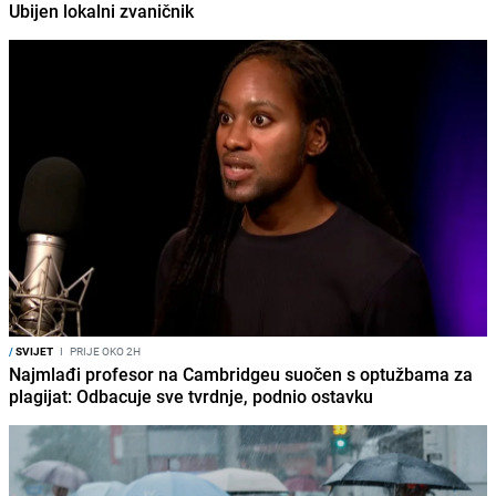
Ubijen lokalni zvaničnik
/
SVIJET
I
PRIJE OKO 2H
Najmlađi profesor na Cambridgeu suočen s optužbama za
plagijat: Odbacuje sve tvrdnje, podnio ostavku