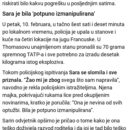
riskirati bilo kakvu pogrešku u posljednjim satima.
Sara je bila 'potpuno izmanipulirana'
U petak, 10. februara, u tačno šest sati i deset minuta
po lokalnom vremenu, policija je upala u stanove i
kuće na četiri lokacije na jugu Francuske. U
Thomasovu unajmljenom stanu pronašli su 70 grama
spremnog TATP-a i sve potrebno za izradu desetak
kilograma istog eksploziva.
Tokom policijskog ispitivanja
Sara se slomila i sve
priznala. “Žao mi je zbog
svega što sam napravila”,
navodno je rekla policijskim istražiteljima. Njena
majka, pokrivajući rukama lice pred okupljenim
novinarima, kratko je poručila: “Ona je nevina od svih
optužbi. Bila je potpuno izmanipulirana”.
Sarin odvjetnik opširno je pričao o tome kako je ona
teško doživjela razvod roditelja i da joj je tad bilo teško