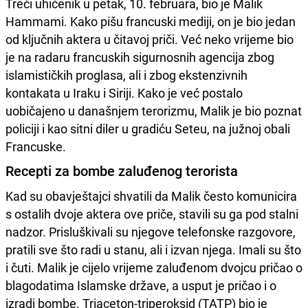
Treći uhićenik u petak, 10. februara, bio je Malik
Hammami. Kako pišu francuski mediji, on je bio jedan
od ključnih aktera u čitavoj priči. Već neko vrijeme bio
je na radaru francuskih sigurnosnih agencija zbog
islamističkih proglasa, ali i zbog ekstenzivnih
kontakata u Iraku i Siriji. Kako je već postalo
uobičajeno u današnjem terorizmu, Malik je bio poznat
policiji i kao sitni diler u gradiću Seteu, na južnoj obali
Francuske.
Recepti za bombe zaluđenog terorista
Kad su obavještajci shvatili da Malik često komunicira
s ostalih dvoje aktera ove priče, stavili su ga pod stalni
nadzor. Prisluškivali su njegove telefonske razgovore,
pratili sve što radi u stanu, ali i izvan njega. Imali su što
i čuti. Malik je cijelo vrijeme zaluđenom dvojcu pričao o
blagodatima Islamske države, a usput je pričao i o
izradi bombe. Triaceton-triperoksid (TATP) bio je