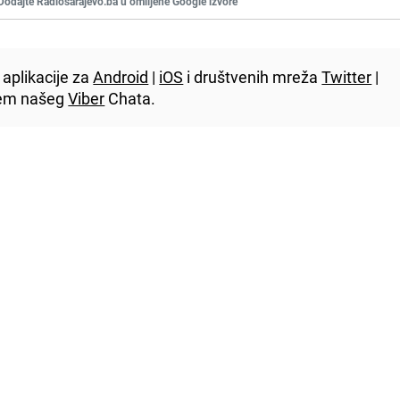
Dodajte Radiosarajevo.ba u omiljene Google izvore
aplikacije za
Android
|
iOS
i društvenih mreža
Twitter
|
utem našeg
Viber
Chata.