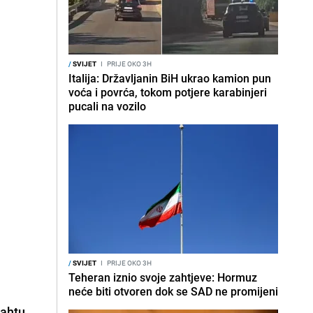
/
SVIJET
I
PRIJE OKO 3H
Italija: Državljanin BiH ukrao kamion pun
voća i povrća, tokom potjere karabinjeri
pucali na vozilo
/
SVIJET
I
PRIJE OKO 3H
Teheran iznio svoje zahtjeve: Hormuz
neće biti otvoren dok se SAD ne promijeni
jahtu