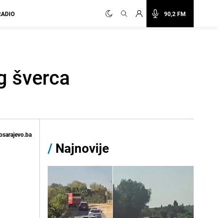
RADIO
90,2 FM
g šverca
osarajevo.ba
/
Najnovije