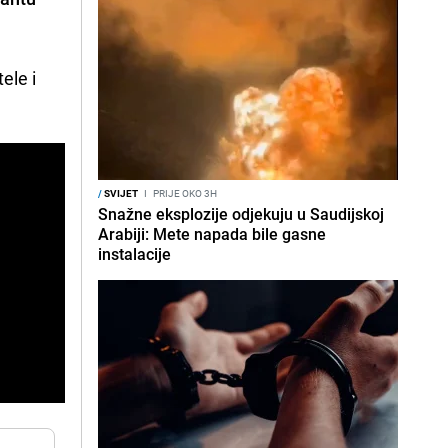
ele i
/
SVIJET
I
PRIJE OKO 3H
Snažne eksplozije odjekuju u Saudijskoj
Arabiji: Mete napada bile gasne
instalacije