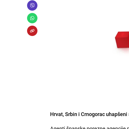
Hrvat, Srbin i Crnogorac uhapšeni 
Agenti španske porezne agencije p