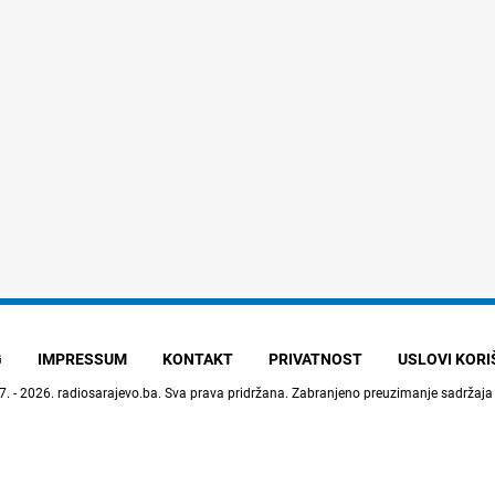
G
IMPRESSUM
KONTAKT
PRIVATNOST
USLOVI KOR
7. - 2026.
radiosarajevo.ba
. Sva prava pridržana. Zabranjeno preuzimanje sadržaja