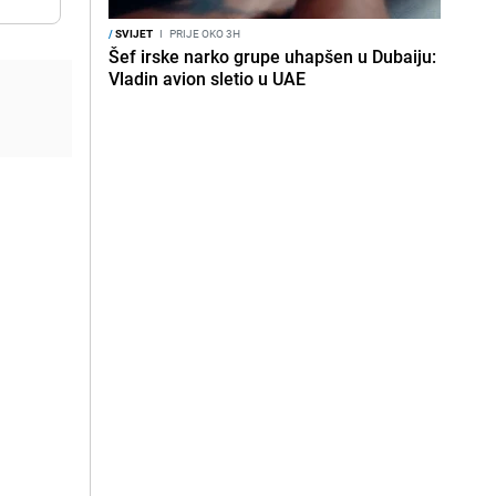
/
SVIJET
I
PRIJE OKO 3H
Šef irske narko grupe uhapšen u Dubaiju:
Vladin avion sletio u UAE