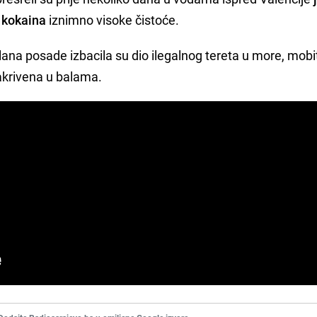
 kokaina
iznimno visoke čistoće.
i člana posade izbacila su dio ilegalnog tereta u more, mobit
sakrivena u balama.