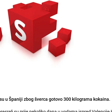
su u Španiji zbog
šverca gotovo 300 kilograma kokaina.
resreli su prije nekoliko dana u vodama ispred Valencije