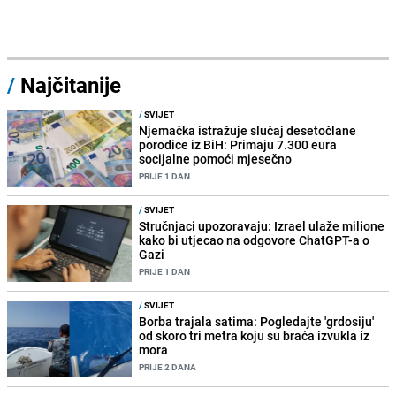
/
Najčitanije
/
SVIJET
Njemačka istražuje slučaj desetočlane
porodice iz BiH: Primaju 7.300 eura
socijalne pomoći mjesečno
PRIJE 1 DAN
/
SVIJET
Stručnjaci upozoravaju: Izrael ulaže milione
kako bi utjecao na odgovore ChatGPT-a o
Gazi
PRIJE 1 DAN
/
SVIJET
Borba trajala satima: Pogledajte 'grdosiju'
od skoro tri metra koju su braća izvukla iz
mora
PRIJE 2 DANA