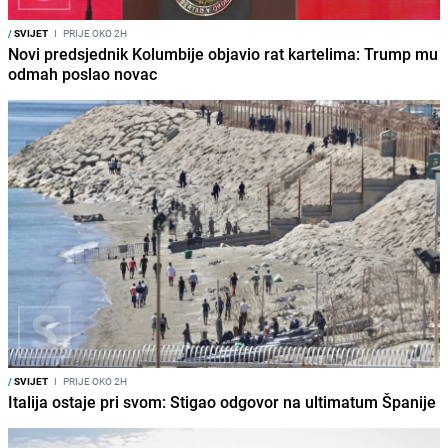
/
SVIJET
I
PRIJE OKO 2H
Novi predsjednik Kolumbije objavio rat kartelima: Trump mu
odmah poslao novac
/
SVIJET
I
PRIJE OKO 2H
Italija ostaje pri svom: Stigao odgovor na ultimatum Španije