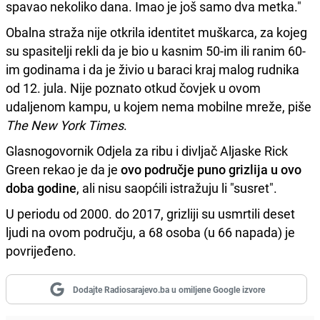
spavao nekoliko dana. Imao je još samo dva metka."
Obalna straža nije otkrila identitet muškarca, za kojeg
su spasitelji rekli da je bio u kasnim 50-im ili ranim 60-
im godinama i da je živio u baraci kraj malog rudnika
od 12. jula. Nije poznato otkud čovjek u ovom
udaljenom kampu, u kojem nema mobilne mreže, piše
The New York Times
.
Glasnogovornik Odjela za ribu i divljač Aljaske Rick
Green rekao je da je
ovo područje puno grizlija u ovo
doba godine
, ali nisu saopćili istražuju li "susret".
U periodu od 2000. do 2017, grizliji su usmrtili deset
ljudi na ovom području, a 68 osoba (u 66 napada) je
povrijeđeno.
Dodajte Radiosarajevo.ba u omiljene Google izvore