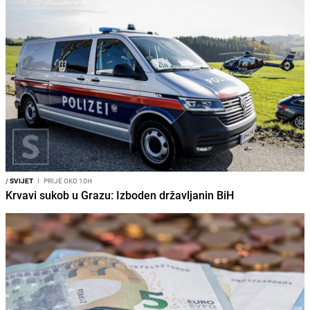
/
SVIJET
I
PRIJE OKO 10H
Krvavi sukob u Grazu: Izboden državljanin BiH