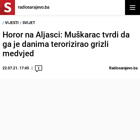
Otvor
/
VIJESTI
/
SVIJET
Horor na Aljasci: Muškarac tvrdi da
ga je danima terorizirao grizli
medvjed
22.07.21. 17:45
Radiosarajevo.ba
1