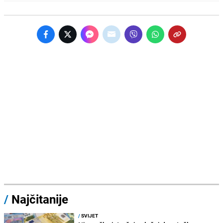
/
Najčitanije
/
SVIJET