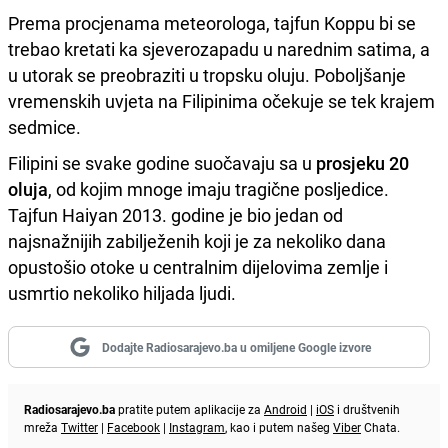
Prema procjenama meteorologa, tajfun Koppu bi se
trebao kretati ka sjeverozapadu u narednim satima, a
u utorak se preobraziti u tropsku oluju. Poboljšanje
vremenskih uvjeta na Filipinima očekuje se tek krajem
sedmice.
Filipini se svake godine suočavaju sa u
prosjeku 20
oluja
, od kojim mnoge imaju tragične posljedice.
Tajfun Haiyan 2013. godine je bio jedan od
najsnažnijih zabilježenih koji je za nekoliko dana
opustošio otoke u centralnim dijelovima zemlje i
usmrtio nekoliko hiljada ljudi.
Dodajte Radiosarajevo.ba u omiljene Google izvore
Radiosarajevo.ba
pratite putem aplikacije za
Android
|
iOS
i društvenih
mreža
Twitter
|
Facebook
|
Instagram
, kao i putem našeg
Viber
Chata.