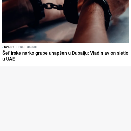
/
SVIJET
I
PRIJE OKO 3H
Šef irske narko grupe uhapšen u Dubaiju: Vladin avion sletio
u UAE