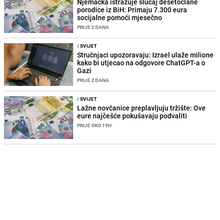
Njemačka istražuje slučaj desetočlane
porodice iz BiH: Primaju 7.300 eura
socijalne pomoći mjesečno
PRIJE 2 DANA
/
SVIJET
Stručnjaci upozoravaju: Izrael ulaže milione
kako bi utjecao na odgovore ChatGPT-a o
Gazi
PRIJE 2 DANA
/
SVIJET
Lažne novčanice preplavljuju tržište: Ove
eure najčešće pokušavaju podvaliti
PRIJE OKO 19H