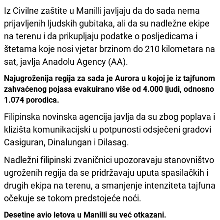
Iz Civilne zaštite u Manilli javljaju da do sada nema
prijavljenih ljudskih gubitaka, ali da su nadležne ekipe
na terenu i da prikupljaju podatke o posljedicama i
štetama koje nosi vjetar brzinom do 210 kilometara na
sat, javlja Anadolu Agency (AA).
Najugroženija regija za sada je Aurora u kojoj je iz tajfunom
zahvaćenog pojasa evakuirano više od 4.000 ljudi, odnosno
1.074 porodica.
Filipinska novinska agencija javlja da su zbog poplava i
klizišta komunikacijski u potpunosti odsječeni gradovi
Casiguran, Dinalungan i Dilasag.
Nadležni filipinski zvaničnici upozoravaju stanovništvo
ugroženih regija da se pridržavaju uputa spasilačkih i
drugih ekipa na terenu, a smanjenje intenziteta tajfuna
očekuje se tokom predstojeće noći.
Desetine avio letova u Manilli su već otkazani.