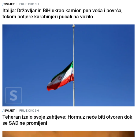
/
SVIJET
I
PRIJE OKO 3H
Italija: Državljanin BiH ukrao kamion pun voća i povrća,
tokom potjere karabinjeri pucali na vozilo
/
SVIJET
I
PRIJE OKO 3H
Teheran iznio svoje zahtjeve: Hormuz neće biti otvoren dok
se SAD ne promijeni