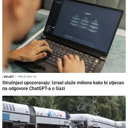
/
SVIJET
I
PRIJE OKO 7H
Stručnjaci upozoravaju: Izrael ulaže milione kako bi utjecao
na odgovore ChatGPT-a o Gazi