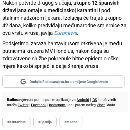
Nakon potvrde drugog slučaja,
ukupno 12 španskih
državljana ostaje u medicinskoj karantini
i pod
stalnim nadzorom ljekara. Izolacija će trajati ukupno
42 dana, koliko predviđaju međunarodne smjernice za
ovu vrstu virusa, javlja
Euronews
.
Podsjetimo, zaraza hantavirusom otkrivena je među
putnicima kruzera MV Hondius, nakon čega su
zdravstvene službe pokrenule hitne epidemiološke
mjere kako bi spriječile dalje širenje virusa.
Dodajte Radiosarajevo.ba u omiljene Google izvore
Radiosarajevo.ba
pratite putem aplikacije za
Android
|
iOS
i društvenih
mreža
Twitter
|
Facebook
|
Instagram
, kao i putem našeg
Viber
Chata.
#hantavirus
#Španija
#Madrid