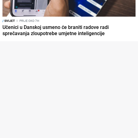
/
SVIJET
I
PRIJE OKO 7H
Učenici u Danskoj usmeno će braniti radove radi
sprečavanja zloupotrebe umjetne inteligencije