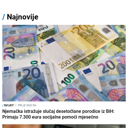
/
Najnovije
/
SVIJET
I
PRIJE OKO 5H
Njemačka istražuje slučaj desetočlane porodice iz BiH:
Primaju 7.300 eura socijalne pomoći mjesečno