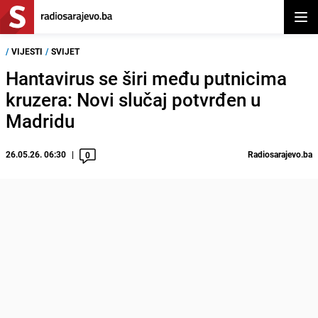
Otvor
/
VIJESTI
/
SVIJET
Hantavirus se širi među putnicima
kruzera: Novi slučaj potvrđen u
Madridu
26.05.26. 06:30
Radiosarajevo.ba
0