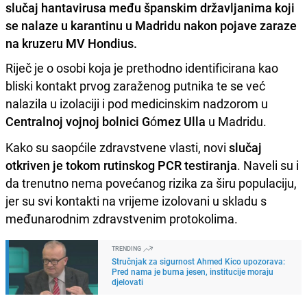
slučaj hantavirusa među španskim državljanima koji
se nalaze u karantinu u Madridu nakon pojave zaraze
na kruzeru MV Hondius.
Riječ je o osobi koja je prethodno identificirana kao
bliski kontakt prvog zaraženog putnika te se već
nalazila u izolaciji i pod medicinskim nadzorom u
Centralnoj vojnoj bolnici Gómez Ulla
u Madridu.
Kako su saopćile zdravstvene vlasti, novi
slučaj
otkriven je tokom rutinskog PCR testiranja
. Naveli su i
da trenutno nema povećanog rizika za širu populaciju,
jer su svi kontakti na vrijeme izolovani u skladu s
međunarodnim zdravstvenim protokolima.
TRENDING
Stručnjak za sigurnost Ahmed Kico upozorava:
Pred nama je burna jesen, institucije moraju
djelovati