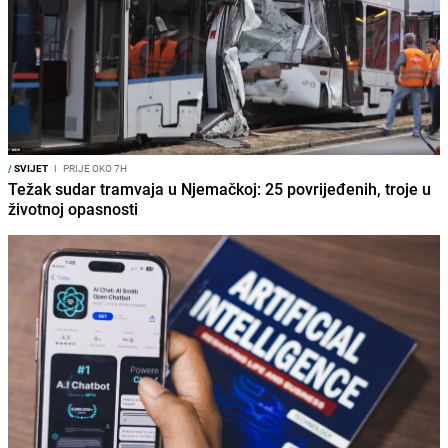
/
SVIJET
I
PRIJE OKO 7H
Težak sudar tramvaja u Njemačkoj: 25 povrijeđenih, troje u
životnoj opasnosti