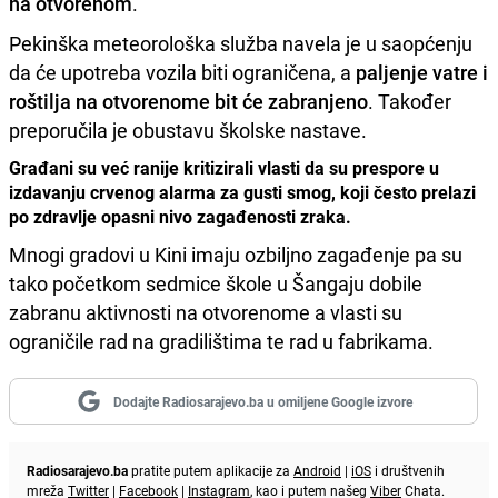
na otvorenom
.
Pekinška meteorološka služba navela je u saopćenju
da će upotreba vozila biti ograničena, a
paljenje vatre i
roštilja na otvorenome bit će zabranjeno
. Također
preporučila je obustavu školske nastave.
Građani su već ranije kritizirali vlasti da su prespore u
izdavanju crvenog alarma za gusti smog, koji često prelazi
po zdravlje opasni nivo zagađenosti zraka.
Mnogi gradovi u Kini imaju ozbiljno zagađenje pa su
tako početkom sedmice škole u Šangaju dobile
zabranu aktivnosti na otvorenome a vlasti su
ograničile rad na gradilištima te rad u fabrikama.
Dodajte Radiosarajevo.ba u omiljene Google izvore
Radiosarajevo.ba
pratite putem aplikacije za
Android
|
iOS
i društvenih
mreža
Twitter
|
Facebook
|
Instagram
, kao i putem našeg
Viber
Chata.