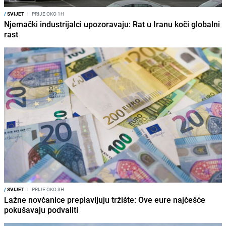
/
SVIJET
I
PRIJE OKO 1H
Njemački industrijalci upozoravaju: Rat u Iranu koči globalni
rast
/
SVIJET
I
PRIJE OKO 3H
Lažne novčanice preplavljuju tržište: Ove eure najčešće
pokušavaju podvaliti