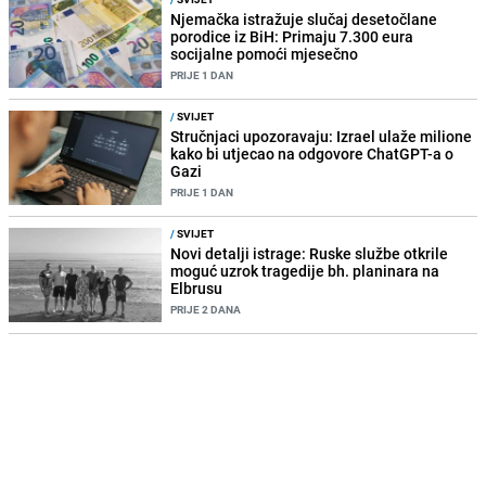
Njemačka istražuje slučaj desetočlane
porodice iz BiH: Primaju 7.300 eura
socijalne pomoći mjesečno
PRIJE 1 DAN
/
SVIJET
Stručnjaci upozoravaju: Izrael ulaže milione
kako bi utjecao na odgovore ChatGPT-a o
Gazi
PRIJE 1 DAN
/
SVIJET
Novi detalji istrage: Ruske službe otkrile
moguć uzrok tragedije bh. planinara na
Elbrusu
PRIJE 2 DANA