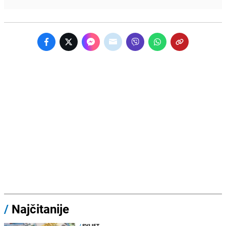
/
Najčitanije
/
SVIJET