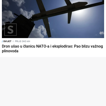
/
SVIJET
I
PRIJE OKO 4H
Dron ušao u članicu NATO-a i eksplodirao: Pao blizu važnog
plinovoda