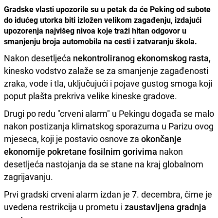
Gradske vlasti upozorile su u petak da će Peking od subote
do idućeg utorka biti izložen velikom zagađenju, izdajući
upozorenja najvišeg nivoa koje traži hitan odgovor u
smanjenju broja automobila na cesti i zatvaranju škola.
Nakon desetljeća
nekontroliranog ekonomskog rasta,
kinesko vodstvo zalaže se za smanjenje zagađenosti
zraka, vode i tla, uključujući i pojave gustog smoga koji
poput plašta prekriva velike kineske gradove.
Drugi po redu "crveni alarm" u Pekingu događa se malo
nakon postizanja klimatskog sporazuma u Parizu ovog
mjeseca, koji je postavio osnove za
okončanje
ekonomije pokretane fosilnim gorivima
nakon
desetljeća nastojanja da se stane na kraj globalnom
zagrijavanju.
Prvi gradski crveni alarm izdan je 7. decembra, čime je
uvedena restrikcija u prometu i
zaustavljena gradnja