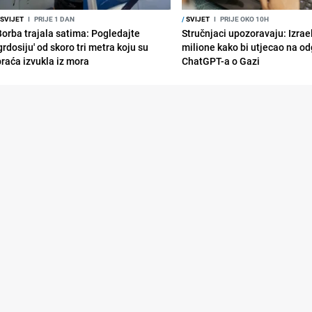
SVIJET
I
PRIJE 1 DAN
/
SVIJET
I
PRIJE OKO 10H
Borba trajala satima: Pogledajte
Stručnjaci upozoravaju: Izrae
grdosiju' od skoro tri metra koju su
milione kako bi utjecao na o
braća izvukla iz mora
ChatGPT-a o Gazi