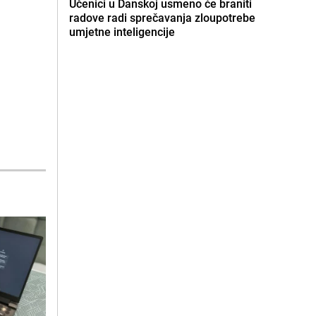
Učenici u Danskoj usmeno će braniti
radove radi sprečavanja zloupotrebe
umjetne inteligencije