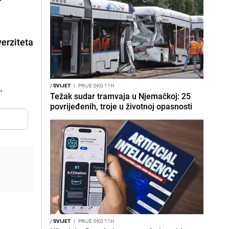
erziteta
.
/
SVIJET
I
PRIJE OKO 11H
Težak sudar tramvaja u Njemačkoj: 25
povrijeđenih, troje u životnoj opasnosti
/
SVIJET
I
PRIJE OKO 11H