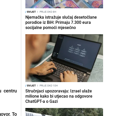
/
SVIJET
I
PRIJE OKO 8H
Njemačka istražuje slučaj desetočlane
porodice iz BiH: Primaju 7.300 eura
socijalne pomoći mjesečno
/
SVIJET
I
PRIJE OKO 10H
u centru
Stručnjaci upozoravaju: Izrael ulaže
milione kako bi utjecao na odgovore
ChatGPT-a o Gazi
govor. To