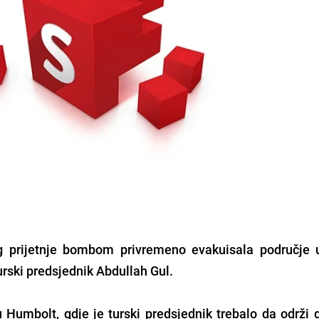
g prijetnje bombom privremeno evakuisala područje 
turski predsjednik Abdullah Gul.
u Humbolt, gdje je turski predsjednik trebalo da održi 