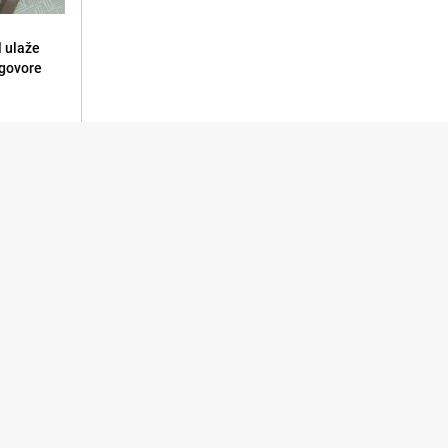
l ulaže
dgovore