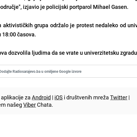
područje", izjavio je policijski portparol Mihael Gasen.
aktivističkih grupa održalo je protest nedaleko od univ
u 18:00 časova.
ova dozvolila ljudima da se vrate u univerzitetsku zgradu
Dodajte Radiosarajevo.ba u omiljene Google izvore
aplikacije za
Android
|
iOS
i društvenih mreža
Twitter
|
utem našeg
Viber
Chata.