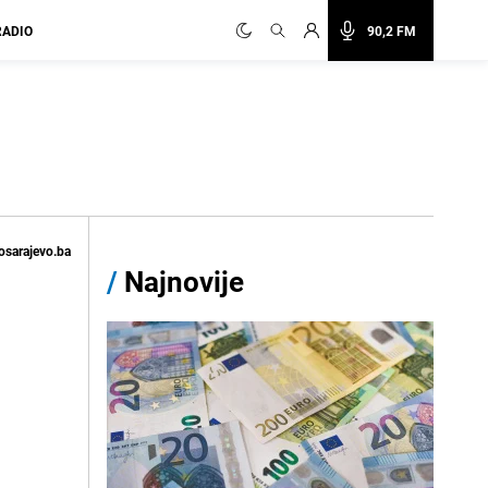
RADIO
90,2 FM
osarajevo.ba
/
Najnovije