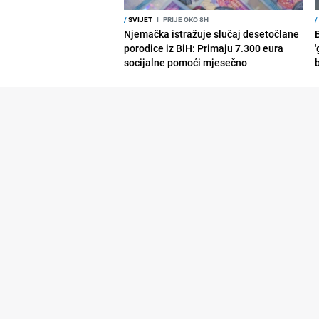
/
SVIJET
I
PRIJE OKO 8H
/
Njemačka istražuje slučaj desetočlane
porodice iz BiH: Primaju 7.300 eura
'
socijalne pomoći mjesečno