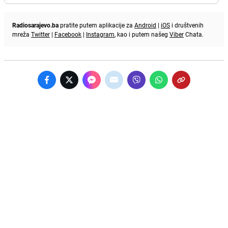
Radiosarajevo.ba
pratite putem aplikacije za
Android
|
iOS
i društvenih
mreža
Twitter
|
Facebook
|
Instagram
, kao i putem našeg
Viber
Chata.