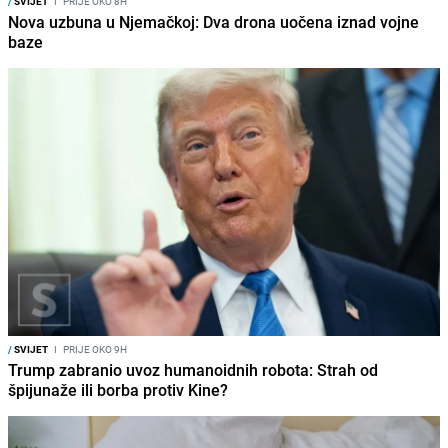
/
SVIJET
I
PRIJE OKO 8H
Nova uzbuna u Njemačkoj: Dva drona uočena iznad vojne
baze
/
SVIJET
I
PRIJE OKO 9H
Trump zabranio uvoz humanoidnih robota: Strah od
špijunaže ili borba protiv Kine?