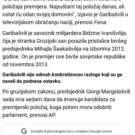
položaja premijera. Napuštam taj položaj danas, ali
ostat ću odan svojoj domovini", izjavio je Garibašvili u
televizijskom obraćanju naciji, prenosi
Fena
.
Garibašvili je saveznik milijardera Bidzine Ivanišvilija,
čija je stranka Gruzijski san porazila pristalice bivšeg
predsjednika Mihajla Šaakašvilija na izborima 2012.
godine. On je premijer ove bivše sovjetske republike
od novembra 2013.
Garibašvili nije odmah konkretizovao razloge koji su ga
naveli da podnese ostavku.
Po gruzijskom zakonu, predsjednik Giorgi Margelašvili
sada ima sedam dana da imenuje kandidata za
premijerski položaj, koga potom mora odobriti
parlament, prenosi AP.
Dodajte Radiosarajevo.ba u omiljene Google izvore