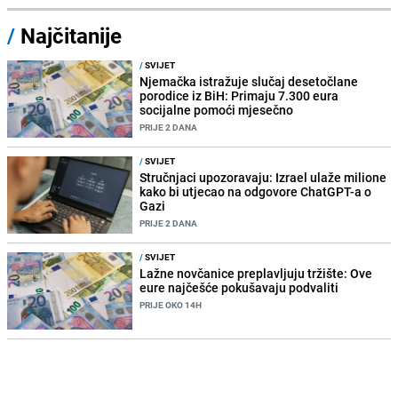
/
Najčitanije
/
SVIJET
Njemačka istražuje slučaj desetočlane
porodice iz BiH: Primaju 7.300 eura
socijalne pomoći mjesečno
PRIJE 2 DANA
/
SVIJET
Stručnjaci upozoravaju: Izrael ulaže milione
kako bi utjecao na odgovore ChatGPT-a o
Gazi
PRIJE 2 DANA
/
SVIJET
Lažne novčanice preplavljuju tržište: Ove
eure najčešće pokušavaju podvaliti
PRIJE OKO 14H