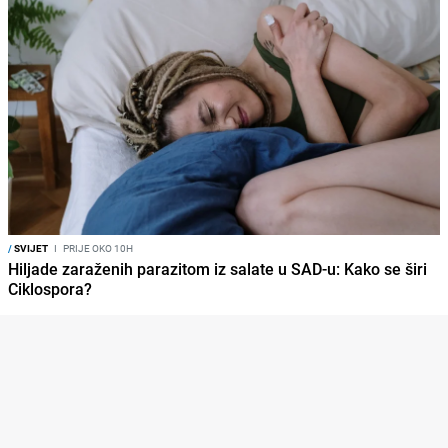
/
SVIJET
I
PRIJE OKO 10H
Hiljade zaraženih parazitom iz salate u SAD-u: Kako se širi
Ciklospora?