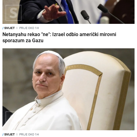
/
SVIJET
I
PRIJE OKO 1H
Netanyahu rekao "ne": Izrael odbio američki mirovni
sporazum za Gazu
/
SVIJET
I
PRIJE OKO 1H