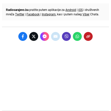
Radiosarajevo.ba
pratite putem aplikacije za
Android
|
iOS
i društvenih
mreža
Twitter
|
Facebook
|
Instagram
, kao i putem našeg
Viber
Chata.