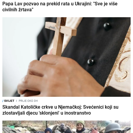
Papa Lav pozvao na prekid rata u Ukrajini: "Sve je više
civilnih žrtava"
/
SVIJET
I
PRIJE OKO 3H
Skandal Katoličke crkve u Njemačkoj: Svećenici koji su
zlostavljali djecu 'sklonjeni' u inostranstvo