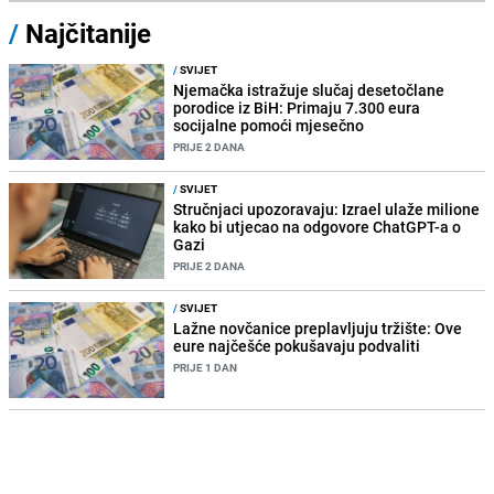
/
Najčitanije
/
SVIJET
Njemačka istražuje slučaj desetočlane
porodice iz BiH: Primaju 7.300 eura
socijalne pomoći mjesečno
PRIJE 2 DANA
/
SVIJET
Stručnjaci upozoravaju: Izrael ulaže milione
kako bi utjecao na odgovore ChatGPT-a o
Gazi
PRIJE 2 DANA
/
SVIJET
Lažne novčanice preplavljuju tržište: Ove
eure najčešće pokušavaju podvaliti
PRIJE 1 DAN