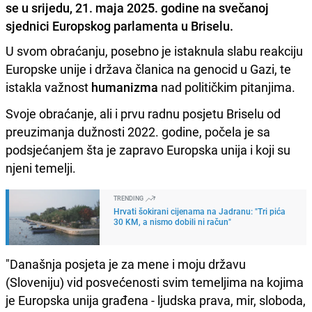
se u srijedu, 21. maja 2025. godine na svečanoj
sjednici Europskog parlamenta u Briselu.
U svom obraćanju, posebno je istaknula slabu reakciju
Europske unije i država članica na genocid u Gazi, te
istakla važnost
humanizma
nad političkim pitanjima.
Svoje obraćanje, ali i prvu radnu posjetu Briselu od
preuzimanja dužnosti 2022. godine, počela je sa
podsjećanjem šta je zapravo Europska unija i koji su
njeni temelji.
TRENDING
Hrvati šokirani cijenama na Jadranu: "Tri pića
30 KM, a nismo dobili ni račun"
"Današnja posjeta je za mene i moju državu
(Sloveniju) vid posvećenosti svim temeljima na kojima
je Europska unija građena - ljudska prava, mir, sloboda,