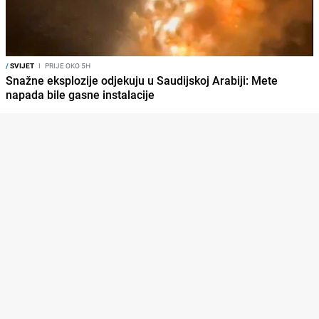
/
SVIJET
I
PRIJE OKO 5H
Snažne eksplozije odjekuju u Saudijskoj Arabiji: Mete
napada bile gasne instalacije