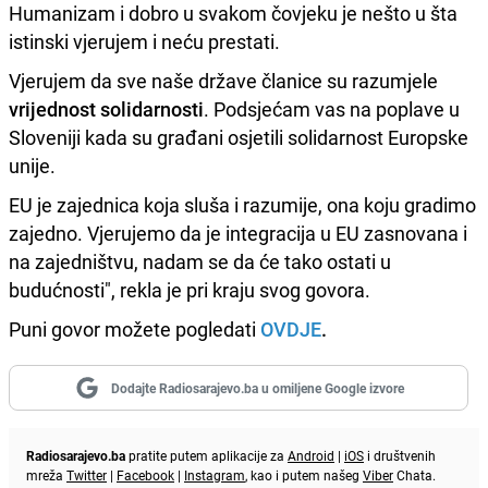
Humanizam i dobro u svakom čovjeku je nešto u šta
istinski vjerujem i neću prestati.
Vjerujem da sve naše države članice su razumjele
vrijednost solidarnosti
. Podsjećam vas na poplave u
Sloveniji kada su građani osjetili solidarnost Europske
unije.
EU je zajednica koja sluša i razumije, ona koju gradimo
zajedno. Vjerujemo da je integracija u EU zasnovana i
na zajedništvu, nadam se da će tako ostati u
budućnosti", rekla je pri kraju svog govora.
Puni govor možete pogledati
OVDJE
.
Dodajte Radiosarajevo.ba u omiljene Google izvore
Radiosarajevo.ba
pratite putem aplikacije za
Android
|
iOS
i društvenih
mreža
Twitter
|
Facebook
|
Instagram
, kao i putem našeg
Viber
Chata.