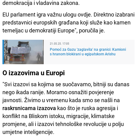
demokracija i vladavina zakona.
EU parlament igra važnu ulogu ovdje. Direktno izabrani
predstavnici europskih građana koji služe kao kamen
temeljac u demokratiji Europe", poručila je.
21.05.25. 17:05
Pomoć za Gazu 'zaglavila' na granici: Kamioni
s hranom blokirani u egipatskom Arishu
O izazovima u Europi
"Svi izazovi sa kojima se suočavamo, bitniji su danas
nego ikada ranije. Moramo osnažiti povjerenje
javnosti. Živimo u vremenu kada smo se našli na
raskrsnicama izazova
kao što je ruska agresija i
konflikt na Bliskom istoku, migracije, klimatske
promjene, ali i izazovi tehnološke revolucije u polju
umjetne inteligencije.