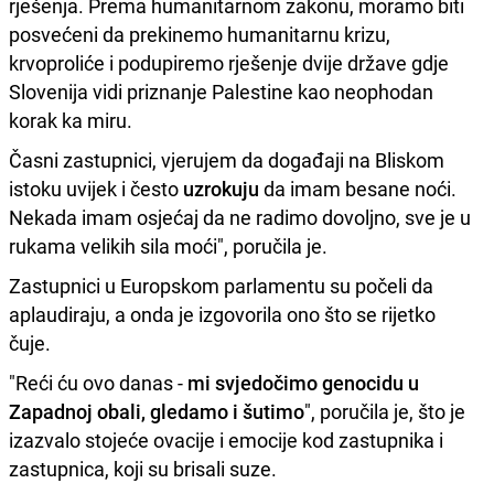
rješenja. Prema humanitarnom zakonu, moramo biti
posvećeni da prekinemo humanitarnu krizu,
krvoproliće i podupiremo rješenje dvije države gdje
Slovenija vidi priznanje Palestine kao neophodan
korak ka miru.
Časni zastupnici, vjerujem da događaji na Bliskom
istoku uvijek i često
uzrokuju
da imam besane noći.
Nekada imam osjećaj da ne radimo dovoljno, sve je u
rukama velikih sila moći", poručila je.
Zastupnici u Europskom parlamentu su počeli da
aplaudiraju, a onda je izgovorila ono što se rijetko
čuje.
"Reći ću ovo danas -
mi svjedočimo genocidu u
Zapadnoj obali, gledamo i šutimo
", poručila je, što je
izazvalo stojeće ovacije i emocije kod zastupnika i
zastupnica, koji su brisali suze.