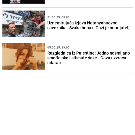
21.05.25. 08:00
Uznemirujuća izjava Netanyahuovog
saveznika: 'Svaka beba u Gazi je neprijatelj'
05.05.25. 19:07
Razglednica iz Palestine: Jedno nasmijano
smeđe oko i stisnute šake - Gaza uzvraća
udarac