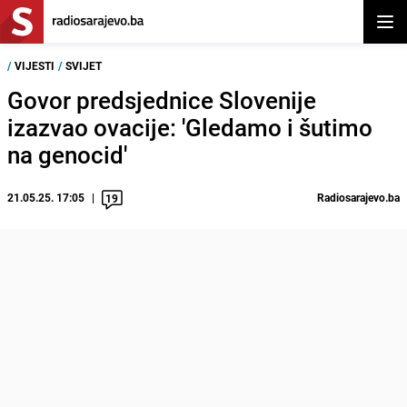
Otvor
/
VIJESTI
/
SVIJET
Govor predsjednice Slovenije
izazvao ovacije: 'Gledamo i šutimo
na genocid'
21.05.25. 17:05
Radiosarajevo.ba
19