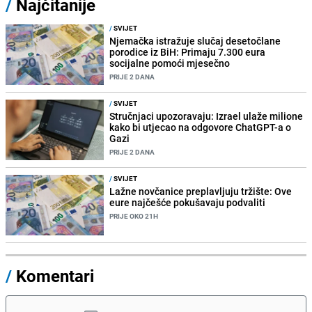
/
Najčitanije
/
SVIJET
Njemačka istražuje slučaj desetočlane
porodice iz BiH: Primaju 7.300 eura
socijalne pomoći mjesečno
PRIJE 2 DANA
/
SVIJET
Stručnjaci upozoravaju: Izrael ulaže milione
kako bi utjecao na odgovore ChatGPT-a o
Gazi
PRIJE 2 DANA
/
SVIJET
Lažne novčanice preplavljuju tržište: Ove
eure najčešće pokušavaju podvaliti
PRIJE OKO 21H
/
Komentari