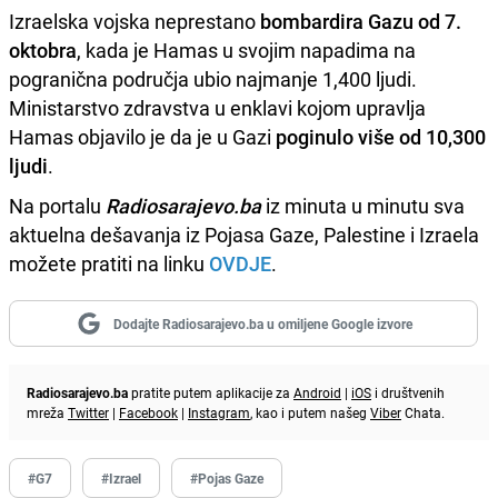
Izraelska vojska neprestano
bombardira Gazu od 7.
oktobra
, kada je Hamas u svojim napadima na
pogranična područja ubio najmanje 1,400 ljudi.
Ministarstvo zdravstva u enklavi kojom upravlja
Hamas objavilo je da je u Gazi
poginulo više od 10,300
ljudi
.
Na portalu
Radiosarajevo.ba
iz minuta u minutu sva
aktuelna dešavanja iz Pojasa Gaze, Palestine i Izraela
možete pratiti na linku
OVDJE
.
Dodajte Radiosarajevo.ba u omiljene Google izvore
Radiosarajevo.ba
pratite putem aplikacije za
Android
|
iOS
i društvenih
mreža
Twitter
|
Facebook
|
Instagram
, kao i putem našeg
Viber
Chata.
#G7
#Izrael
#Pojas Gaze