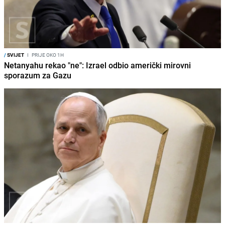
/
SVIJET
I
PRIJE OKO 1H
Netanyahu rekao "ne": Izrael odbio američki mirovni
sporazum za Gazu