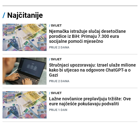
/
Najčitanije
/
SVIJET
Njemačka istražuje slučaj desetočlane
porodice iz BiH: Primaju 7.300 eura
socijalne pomoći mjesečno
PRIJE 2 DANA
/
SVIJET
Stručnjaci upozoravaju: Izrael ulaže milione
kako bi utjecao na odgovore ChatGPT-a o
Gazi
PRIJE 2 DANA
/
SVIJET
Lažne novčanice preplavljuju tržište: Ove
eure najčešće pokušavaju podvaliti
PRIJE 1 DAN