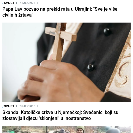
/
SVIJET
I
PRIJE OKO 1H
Papa Lav pozvao na prekid rata u Ukrajini: "Sve je više
civilnih žrtava"
/
SVIJET
I
PRIJE OKO 3H
Skandal Katoličke crkve u Njemačkoj: Svećenici koji su
zlostavljali djecu 'sklonjeni' u inostranstvo