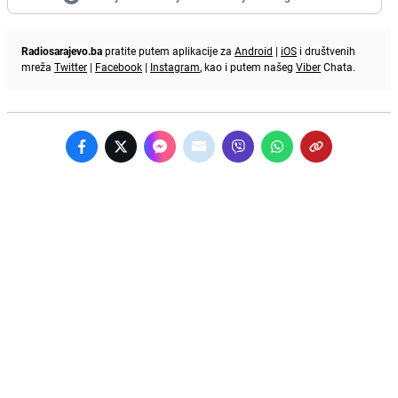
Radiosarajevo.ba
pratite putem aplikacije za
Android
|
iOS
i društvenih
mreža
Twitter
|
Facebook
|
Instagram
, kao i putem našeg
Viber
Chata.